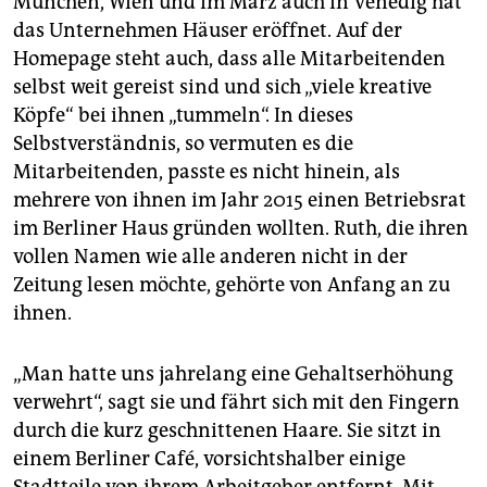
München, Wien und im März auch in Venedig hat
epaper login
das Unternehmen Häuser eröffnet. Auf der
Homepage steht auch, dass alle Mitarbeitenden
selbst weit gereist sind und sich „viele kreative
Köpfe“ bei ihnen „tummeln“. In dieses
Selbstverständnis, so vermuten es die
Mitarbeitenden, passte es nicht hinein, als
mehrere von ihnen im Jahr 2015 einen Betriebsrat
im Berliner Haus gründen wollten. Ruth, die ihren
vollen Namen wie alle anderen nicht in der
Zeitung lesen möchte, gehörte von Anfang an zu
ihnen.
„Man hatte uns jahrelang eine Gehaltserhöhung
verwehrt“, sagt sie und fährt sich mit den Fingern
durch die kurz geschnittenen Haare. Sie sitzt in
einem Berliner Café, vorsichtshalber einige
Stadtteile von ihrem Arbeitgeber entfernt. Mit