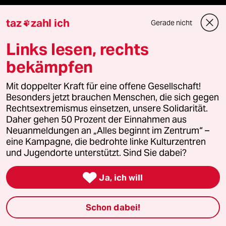
Unterstützen
taz
zahl ich
Gerade nicht

Links lesen, rechts
abo
bekämpfen
genossenschaft
Mit doppelter Kraft für eine offene Gesellschaft!
taz zahl ich
Besonders jetzt brauchen Menschen, die sich gegen
Rechtsextremismus einsetzen, unsere Solidarität.
Daher gehen 50 Prozent der Einnahmen aus
recherchefonds ausland
Neuanmeldungen an „Alles beginnt im Zentrum“ –
eine Kampagne, die bedrohte linke Kulturzentren
panterstiftung
und Jugendorte unterstützt. Sind Sie dabei?
panterpreis 2026

Ja, ich will
Schon dabei!
Podcast