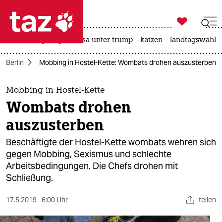

taz zahl ich
hitze
bergsteigen
usa unter trump
katzen
landtagswahl i

taz zahl ich
Berlin
Mobbing in Hostel-Kette: Wombats drohen auszusterben
taz zahl ich
themen
Mobbing in Hostel-Kette
Wombats drohen
politik
auszusterben
öko
Beschäftigte der Hostel-Kette wombats wehren sich
gegen Mobbing, Sexismus und schlechte
gesellschaft
Arbeitsbedingungen. Die Chefs drohen mit
Schließung.
kultur
sport
17.5.2019
6:00 Uhr
teilen