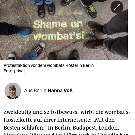
berlin
nord
wahrheit
verlag
verlag
veranstaltungen
Protestaktion vor dem wombats Hostel in Berlin
Foto: privat
shop
fragen & hilfe
Aus Berlin
Hanna Voß
unterstützen
Zweideutig und selbstbewusst wirbt die wombat’s-
abo
Hostelkette auf ihrer Internetseite: „Mit den
genossenschaft
Besten schlafen.“ In Berlin, Budapest, London,