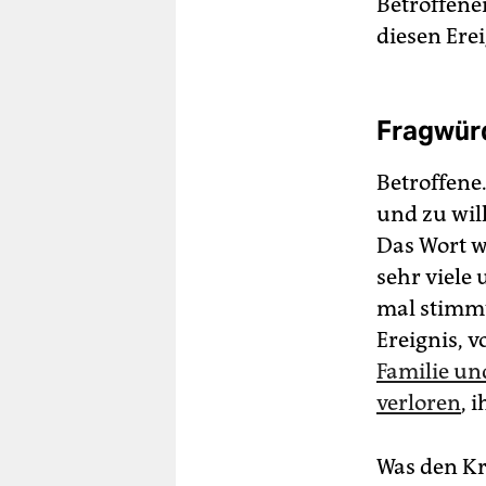
Betroffene
diesen Ere
Fragwürd
Betroffene.
und zu will
Das Wort w
sehr viele 
mal stimmt
Ereignis, 
Familie u
verloren
, 
Was den Kr