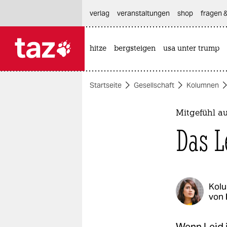
hautnavigation anspringen
hauptinhalt anspringen
footer anspringen
verlag
veranstaltungen
shop
fragen &
hitze
bergsteigen
usa unter trump

taz zahl ich
taz zahl ich
Startseite
Gesellschaft
Kolumnen
themen
politik
Mitgefühl au
Das L
öko
gesellschaft
kultur
Kol
von
sport