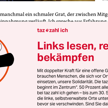
t manchmal ein schmaler Grat, der zwischen Mit
innahmung verläuft. Ich spreche aus Erfahrung,
nd, der den Tränen sehr schnell sehr nahe ist, w
taz
zahl ich

derer höre. Vielleicht überidentifiziere ich mich
Links lesen, r
 Person, vielleicht hallt in ihren Worten ein eig
ch. Jedenfalls muss ich mich zusammenreißen,
bekämpfen
 Gefühle in solchen Momenten zurückzuhalten. 
, mein Blick geht nach oben. Nicht, weil ich mich 
häme, sondern weil es die Trauer der anderen Pe
Mit doppelter Kraft für eine offene G
brauchen Menschen, die sich vor O
roht. Und das ist respektlos, aus meiner Sicht.
einsetzen, unsere Solidarität. Die ta
beginnt im Zentrum“. 50 Prozent a
eid auch noch in einem politischen Kontext steht
bei taz zahl ich gehen – bis zum 30
die linke, selbstverwaltete Orte unte
enen Wochenende in Hanau, oder aktuell im Uk
bevor sie verschwinden. Sind Sie da
n ist weit mehr als Empathie gefragt. „Menschen 