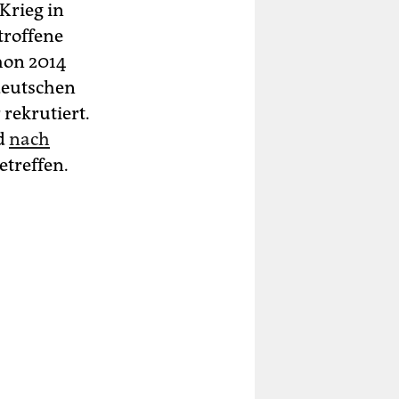
Krieg in
troffene
chon 2014
deutschen
rekrutiert.
nd
nach
etreffen.