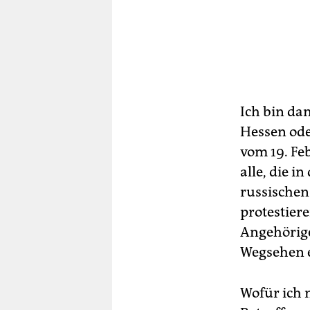
Ich bin da
Hessen ode
vom 19. Fe
alle, die 
russischen
protestiere
Angehörige
Wegsehen e
Wofür ich 