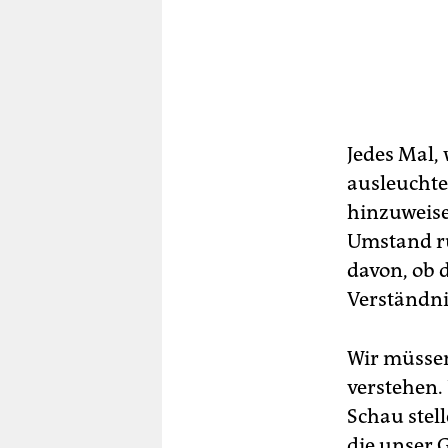
Jedes Mal,
ausleuchte
hinzuweisen
Umstand rü
davon, ob d
Verständnis
Wir müssen
verstehen.
Schau stel
die unser 