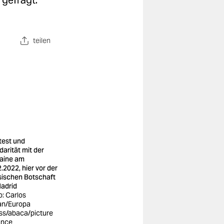
 gefragt.
teilen
test und
darität mit der
aine am
2.2022, hier vor der
sischen Botschaft
Madrid
o: Carlos
an/Europa
ss/abaca/picture
iance