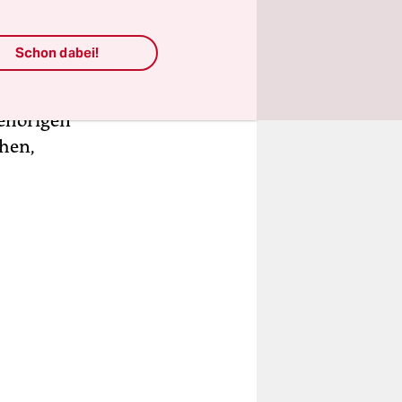
winnen,
l ist eine
Schon dabei!
den, sonst
etrachten“.
gehörigen
ehen,