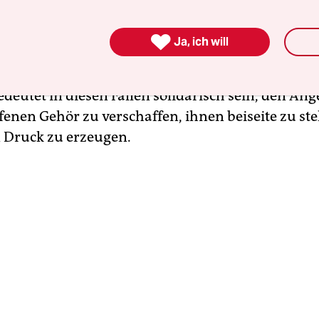
unempfindlich werden, weil sie den Eindruck ge
– jedem Krieg – sei kein Ende zu machen. Mitgefüh

Ja, ich will
Gefühlsregung. Es muss in Handeln umgesetzt wer
,“ schreibt Susan Sontag in „Das Leiden anderer b
deutet in diesen Fällen solidarisch sein, den An
fenen Gehör zu verschaffen, ihnen beiseite zu st
n Druck zu erzeugen.