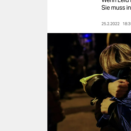
Wenn Leid i
berlin
Sie muss in
nord
25.2.2022
18:3
wahrheit
verlag
verlag
veranstaltungen
shop
fragen & hilfe
unterstützen
abo
genossenschaft