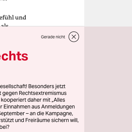
gefühl und
 als
enn ich
Gerade nicht
 mit der
echts
ener
 meine
Ich halte
für mein
rson zu
esellschaft! Besonders jetzt
rt gegen Rechtsextremismus
z kooperiert daher mit „Alles
ller Einnahmen aus Anmeldungen
, wie etwa
. September – an die Kampagne,
rstützt und Freiräume sichern will,
raine-
bei?
können für