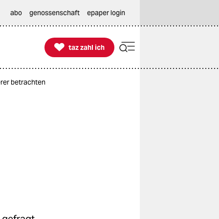
abo
genossenschaft
epaper login

taz zahl ich
taz zahl ich
erer betrachten