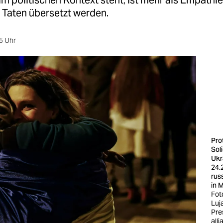
m politischen Kontext steht, ist mehr als Empathie
 Taten übersetzt werden.
5 Uhr
Pro
Soli
Ukr
24.
rus
in 
Fot
Luj
Pre
all