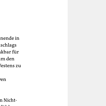
enende in
nschlags
nkbar für
 um den
Westens zu
ven
n Nicht-