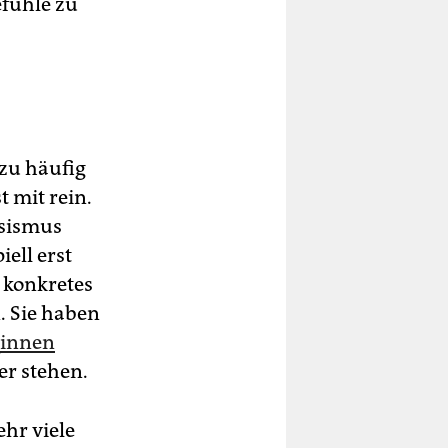
efühle zu
 zu häufig
t mit rein.
ssismus
iell erst
 konkretes
. Sie haben
_innen
er stehen.
ehr viele