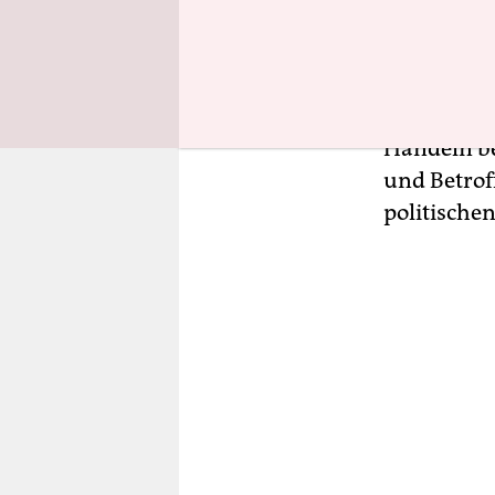
Schrecken 
dem Krieg 
instabile 
verdorrt es
Handeln be
und Betrof
politische