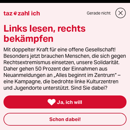
Aboservice
taz
zahl ich
Gerade nicht

ePaper Login
Links lesen, rechts
bekämpfen
Downloads für Abonnierende
Mit doppelter Kraft für eine offene Gesellschaft!
Besonders jetzt brauchen Menschen, die sich gegen
Rechtsextremismus einsetzen, unsere Solidarität.
© 2026 taz Verlags und Vertriebs GmbH
Daher gehen 50 Prozent der Einnahmen aus
Alle Rechte vorbehalten. Bei rechtlichen Fragen oder für Genehmigungen
wenden Sie sich bitte an
lizenzen@taz.de
Neuanmeldungen an „Alles beginnt im Zentrum“ –
eine Kampagne, die bedrohte linke Kulturzentren
und Jugendorte unterstützt. Sind Sie dabei?
Feedback
Redaktionsstatut
Kommune-Richtlinien
KI-

Ja, ich will
Leitlinie
Informant
Datenschutz
Impressum
AGB
Schon dabei!
Seitenwende
Einwilligungen widerrufen (Ads)