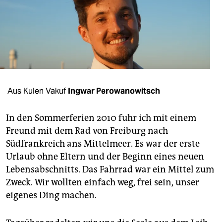
berlin
nord
wahrheit
verlag
verlag
Aus Kulen Vakuf
Ingwar Perowanowitsch
veranstaltungen
In den Sommerferien 2010 fuhr ich mit einem
shop
Freund mit dem Rad von Freiburg nach
Südfrankreich ans Mittelmeer. Es war der erste
fragen & hilfe
Urlaub ohne Eltern und der Beginn eines neuen
unterstützen
Lebensabschnitts. Das Fahrrad war ein Mittel zum
Zweck. Wir wollten einfach weg, frei sein, unser
abo
eigenes Ding machen.
genossenschaft