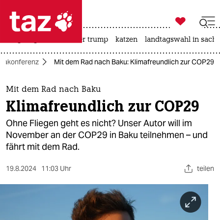

taz zahl ich
bergsteigen
usa unter trump
katzen
landtagswahl in sachs

taz zahl ich
imakonferenz
Mit dem Rad nach Baku: Klimafreundlich zur COP29
taz zahl ich
themen
Mit dem Rad nach Baku
Klimafreundlich zur COP29
politik
Ohne Fliegen geht es nicht? Unser Autor will im
öko
November an der COP29 in Baku teilnehmen – und
fährt mit dem Rad.
gesellschaft
19.8.2024
11:03 Uhr
teilen
kultur
sport