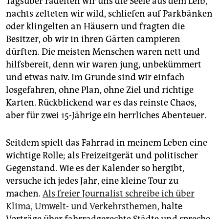
Tagsüber radelten wir uns die Seele aus dem Leib,
epaper login
nachts zelteten wir wild, schliefen auf Parkbänken
oder klingelten an Häusern und fragten die
Besitzer, ob wir in ihren Gärten campieren
dürften. Die meisten Menschen waren nett und
hilfsbereit, denn wir waren jung, unbekümmert
und etwas naiv. Im Grunde sind wir einfach
losgefahren, ohne Plan, ohne Ziel und richtige
Karten. Rückblickend war es das reinste Chaos,
aber für zwei 15-Jährige ein herrliches Abenteuer.
Seitdem spielt das Fahrrad in meinem Leben eine
wichtige Rolle; als Freizeitgerät und politischer
Gegenstand. Wie es der Kalender so hergibt,
versuche ich jedes Jahr, eine kleine Tour zu
machen.
Als freier Journalist schreibe ich über
Klima, Umwelt- und Verkehrsthemen,
halte
Vorträge über fahrradgerechte Städte und spreche