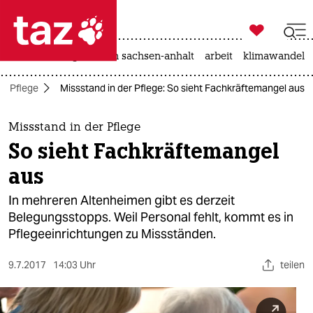

taz zahl ich
hitze
landtagswahl in sachsen-anhalt
arbeit
klimawandel

taz zahl ich
Pflege
Missstand in der Pflege: So sieht Fachkräftemangel aus
taz zahl ich
themen
Missstand in der Pflege
So sieht Fachkräftemangel
politik
aus
öko
In mehreren Altenheimen gibt es derzeit
Belegungsstopps. Weil Personal fehlt, kommt es in
gesellschaft
Pflegeeinrichtungen zu Missständen.
kultur
9.7.2017
14:03 Uhr
teilen
sport