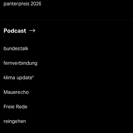
panterpreis 2026
Podcast
bundestalk
fernverbindung
klima update°
Mauerecho
Freie Rede
reingehen