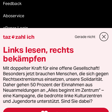
Feedback
Aboservice
ePaper Login
taz
zahl ich
Gerade nicht

Downloads für Abonnierende
Links lesen, rechts
bekämpfen
© 2026 taz Verlags und Vertriebs GmbH
Mit doppelter Kraft für eine offene Gesellschaft!
Alle Rechte vorbehalten. Bei rechtlichen Fragen oder für Genehmigungen
wenden Sie sich bitte an
lizenzen@taz.de
Besonders jetzt brauchen Menschen, die sich gegen
Rechtsextremismus einsetzen, unsere Solidarität.
Daher gehen 50 Prozent der Einnahmen aus
Feedback
Redaktionsstatut
Kommune-Richtlinien
KI-
Neuanmeldungen an „Alles beginnt im Zentrum“ –
eine Kampagne, die bedrohte linke Kulturzentren
Leitlinie
Informant
Datenschutz
Impressum
AGB
und Jugendorte unterstützt. Sind Sie dabei?
Seitenwende
Einwilligungen widerrufen (Ads)