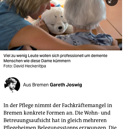
berlin
nord
wahrheit
verlag
verlag
Viel zu wenig Leute wollen sich professionell um demente
Menschen wie diese Dame kümmern
veranstaltungen
Foto: David Hecker/dpa
shop
fragen & hilfe
Aus Bremen
Gareth Joswig
unterstützen
In der Pflege nimmt der Fachkräftemangel in
abo
Bremen konkrete Formen an. Die Wohn- und
genossenschaft
Betreuungsaufsicht hat in gleich mehreren
Pflegeheimen Belegungsstopps erzwungen. Die