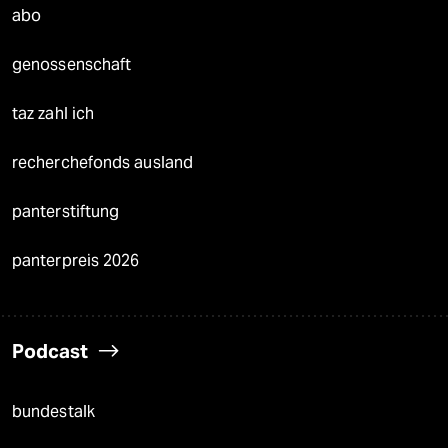
abo
genossenschaft
taz zahl ich
recherchefonds ausland
panterstiftung
panterpreis 2026
Podcast
bundestalk