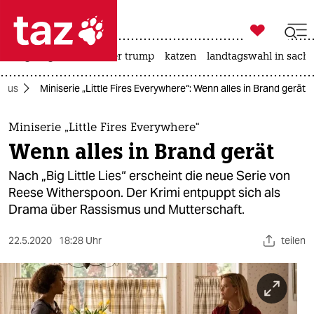

taz zahl ich
bergsteigen
usa unter trump
katzen
landtagswahl in sachs

taz zahl ich
smus
Miniserie „Little Fires Everywhere“: Wenn alles in Brand gerät
taz zahl ich
themen
Miniserie „Little Fires Everywhere“
Wenn alles in Brand gerät
politik
Nach „Big Little Lies“ erscheint die neue Serie von
öko
Reese Witherspoon. Der Krimi entpuppt sich als
Drama über Rassismus und Mutterschaft.
gesellschaft
22.5.2020
18:28 Uhr
teilen
kultur
sport