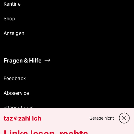
Kantine
Shop
Anzeigen
Fragen & Hilfe
Feedback
Aboservice
ePaper Login
taz
zahl ich
Gerade nicht

Downloads für Abonnierende
Links lesen, rechts