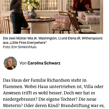
berlin
nord
wahrheit
verlag
Die zwei Mütter Mia (K. Washington, l.) und Elena (R. Witherspoon)
verlag
aus „Little Fires Everywhere“
Foto: Erin Simkin/Hulu
veranstaltungen
shop
Von
Carolina Schwarz
fragen & hilfe
Das Haus der Familie Richardson steht in
unterstützen
Flammen. Wobei Haus untertrieben ist, Villa oder
abo
Anwesen trifft es wohl besser. Doch wer hat es
niedergebrannt? Die eigene Tochter? Die neue
genossenschaft
Mieterin? Oder deren Kind? Brandstiftung war es,