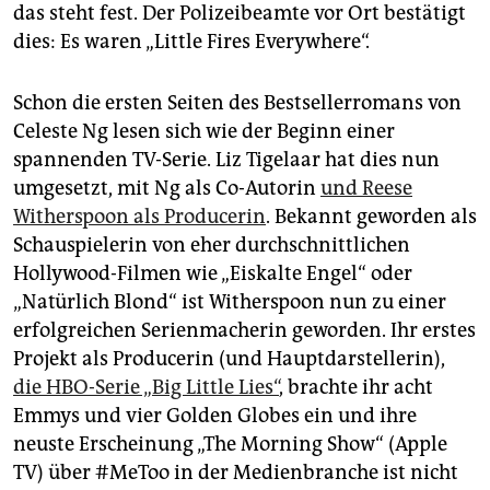
epaper login
das steht fest. Der Polizeibeamte vor Ort bestätigt
dies: Es waren „Little Fires Everywhere“.
Schon die ersten Seiten des Bestsellerromans von
Celeste Ng lesen sich wie der Beginn einer
spannenden TV-Serie. Liz Tigelaar hat dies nun
umgesetzt, mit Ng als Co-Autorin
und Reese
Witherspoon als Producerin
. Bekannt geworden als
Schauspielerin von eher durchschnittlichen
Hollywood-Filmen wie „Eiskalte Engel“ oder
„Natürlich Blond“ ist Witherspoon nun zu einer
erfolgreichen Serienmacherin geworden. Ihr erstes
Projekt als Producerin (und Hauptdarstellerin),
die HBO-Serie „Big Little Lies“
, brachte ihr acht
Emmys und vier Golden Globes ein und ihre
neuste Erscheinung „The Morning Show“ (Apple
TV) über #MeToo in der Medienbranche ist nicht