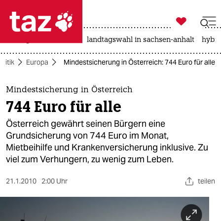

taz zahl ich
niedrigwasser
rente
landtagswahl in sachsen-anhalt
hybri

taz zahl ich
olitik
Europa
Mindestsicherung in Österreich: 744 Euro für alle
taz zahl ich
themen
Mindestsicherung in Österreich
744 Euro für alle
politik
Österreich gewährt seinen Bürgern eine
öko
Grundsicherung von 744 Euro im Monat,
Mietbeihilfe und Krankenversicherung inklusive. Zu
gesellschaft
viel zum Verhungern, zu wenig zum Leben.
kultur
21.1.2010
2:00 Uhr
teilen
sport