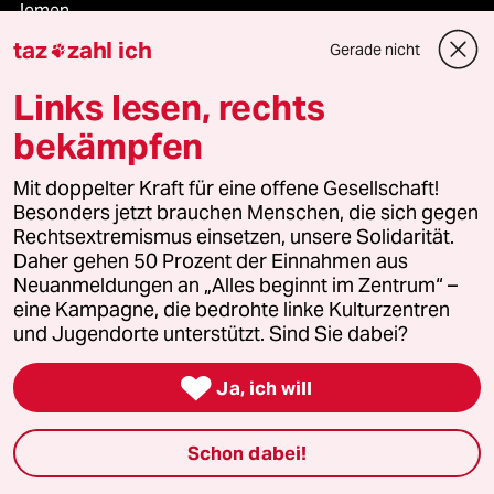
Jemen
taz
zahl ich
Gerade nicht

Ceuta
Links lesen, rechts
Hitze
bekämpfen
Mit doppelter Kraft für eine offene Gesellschaft!
Besonders jetzt brauchen Menschen, die sich gegen
Verlag
Rechtsextremismus einsetzen, unsere Solidarität.
Daher gehen 50 Prozent der Einnahmen aus
Neuanmeldungen an „Alles beginnt im Zentrum“ –
Aktuelles
eine Kampagne, die bedrohte linke Kulturzentren
und Jugendorte unterstützt. Sind Sie dabei?
Hausblog

Ja, ich will
Die Seitenwende
Stellen
Schon dabei!