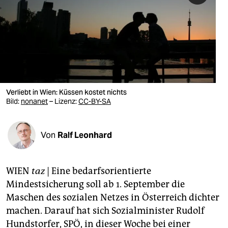
berlin
nord
wahrheit
verlag
verlag
Verliebt in Wien: Küssen kostet nichts
Bild:
nonanet
– Lizenz:
CC-BY-SA
veranstaltungen
shop
Von
Ralf Leonhard
fragen & hilfe
unterstützen
WIEN
taz
|
Eine bedarfsorientierte
Mindestsicherung soll ab 1. September die
abo
Maschen des sozialen Netzes in Österreich dichter
genossenschaft
machen. Darauf hat sich Sozialminister Rudolf
Hundstorfer, SPÖ, in dieser Woche bei einer