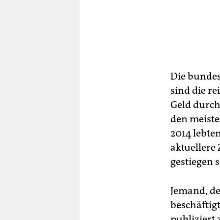
Die bundes
sind die re
Geld durch
den meist
2014 lebte
aktuellere 
gestiegen s
Jemand, der
beschäftig
publiziert