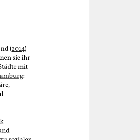
nd (
2014
)
nen sie ihr
Städte mit
amburg
:
äre,
hl
ik
 und
zu sozialer