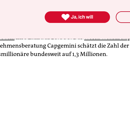
nnen bis ins kleinste Detail durchleuchten, ist 
meist weniger bekannt. Über die Anzahl der

Ja, ich will
illionäre etwa gibt es seit der faktischen Absch
teuer 1997 nur Schätzungen. Für Berlin
schätzt
sbank
ihre Zahl auf 20.000. Der
World Wealth Rep
ehmensberatung Capgemini schätzt die Zahl der
illionäre bundesweit auf 1,3 Millionen.