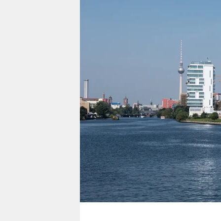
berlin
nord
wahrheit
verlag
verlag
veranstaltungen
shop
fragen & hilfe
unterstützen
abo
genossenschaft