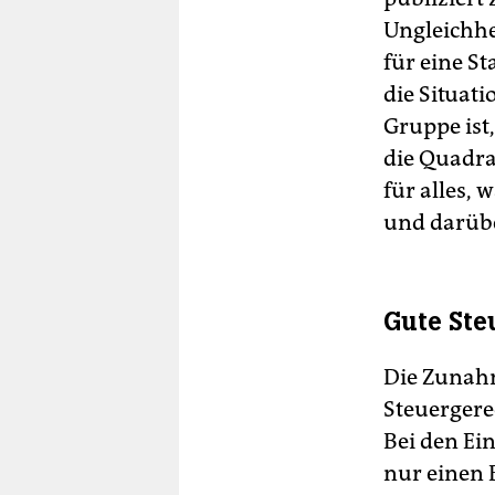
Ungleichhe
für eine St
die Situat
Gruppe ist,
die Quadra
für alles, 
und dar­üb
Gute Ste
Die Zunahm
Steuergerec
Bei den E
nur einen 