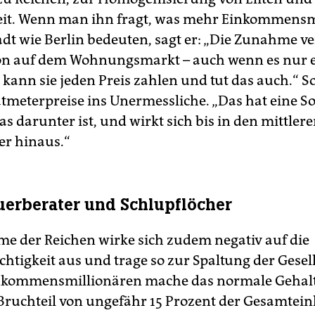
it. Wenn man ihn fragt, was mehr Einkommensm
adt wie Berlin bedeuten, sagt er: „Die Zunahme ve
ion auf dem Wohnungsmarkt – auch wenn es nur e
 kann sie jeden Preis zahlen und tut das auch.“ S
tmeterpreise ins Unermessliche. „Das hat eine 
was darunter ist, und wirkt sich bis in den mittler
er hinaus.“
uerberater und Schlupflöcher
e der Reichen wirke sich zudem negativ auf die
htigkeit aus und trage so zur Spaltung der Gesell
inkommensmillionären mache das normale Gehal
Bruchteil von ungefähr 15 Prozent der Gesamtein