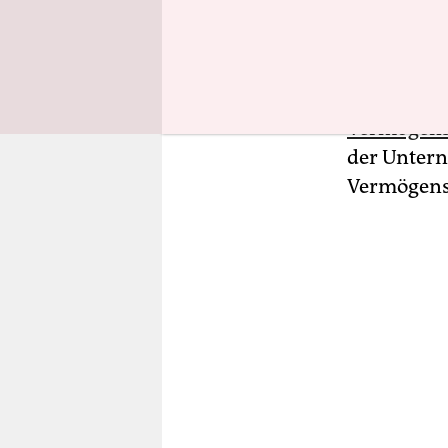
Empfänger*i
Reichen zu
Vermögensm
Vermögenss
Vermögen
der Untern
Vermögensm