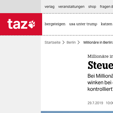
hautnavigation anspringen
hauptinhalt anspringen
footer anspringen
verlag
veranstaltungen
shop
fragen &
bergsteigen
usa unter trump
katzen

taz zahl ich
taz zahl ich
Startseite
Berlin
Millionäre in Berli
themen
politik
Millionäre i
Steue
öko
Bei Million
gesellschaft
winken bei
kontrolliert
kultur
sport
29.7.2019
10:0