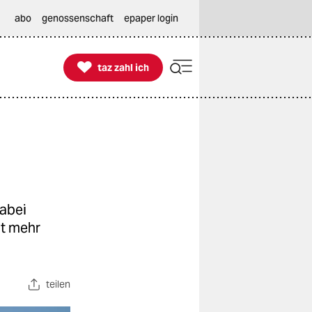
abo
genossenschaft
epaper login

taz zahl ich
taz zahl ich
Dabei
ht mehr
teilen