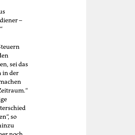
us
diener –
“
Steuern
den
n, sei das
 in der
d machen
Zeitraum.“
ige
terschied
n“, so
hinzu
mer noch