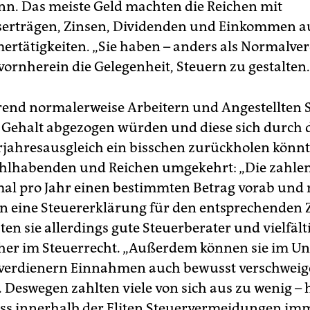
n. Das meiste Geld machten die Reichen mit
erträgen, Zinsen, Dividenden und Einkommen a
rtätigkeiten. „Sie haben – anders als Normalver
vornherein die Gelegenheit, Steuern zu gestalten.
nd normalerweise Arbeitern und Angestellten 
 Gehalt abgezogen würden und diese sich durch 
jahresausgleich ein bisschen zurückholen könnte
hlhabenden und Reichen umgekehrt: „Die zahlen
mal pro Jahr einen bestimmten Betrag vorab un
 eine Steuererklärung für den entsprechenden 
en sie allerdings gute Steuerberater und vielfält
her im Steuerrecht. „Außerdem können sie im Un
erdienern Einnahmen auch bewusst verschweige
Deswegen zahlten viele von sich aus zu wenig – 
s innerhalb der Eliten Steuervermeidungen im