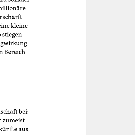
illionäre
rschärft
ine kleine
o stiegen
Sogwirkung
en Bereich
schaft bei:
t zumeist
künfte aus,