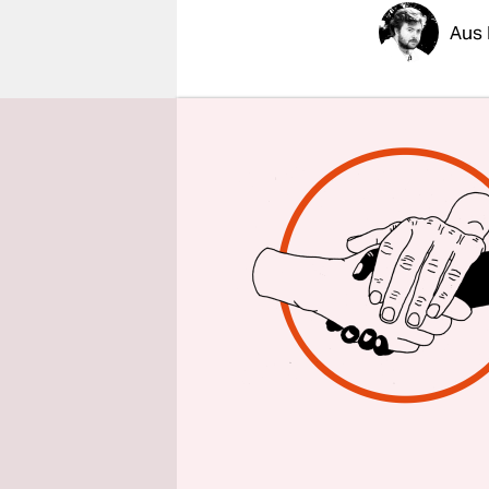
epaper login
Aus 
Immer mehr
Einkommens
mittlerwei
Bestensver
Stadtteile
sie dränge
sogar 51 E
drei Jahren
nicht verö
Abgeordnet
Während Be