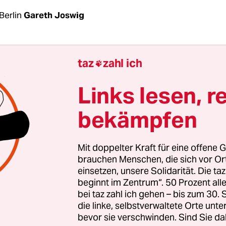
Berlin
Gareth Joswig
 Reiche wohnen in Berlin. Waren es 2016 noch 
taz
zahl ich

millionäre, die in der Hauptstadt wohnten, sin
le 749 – eine Zunahme um 54 Prozent in drei Jahr
Links lesen, r
diener*innen wohnen nicht mehr nur in schicke
bekämpfen
n wie Zehlendorf oder im großbürgerlichen Charl
n auch in die hippen Innenstadtbezirke. Mittlerwe
inkommensmillionäre in Friedrichshain-Kreuzber
Mit doppelter Kraft für eine offene G
 waren es dort noch lediglich 11. Das geht aus ei
brauchen Menschen, die sich vor O
einsetzen, unsere Solidarität. Die ta
ffentlichten Anfrage der Linksfraktion im
beginnt im Zentrum“. 50 Prozent a
enhaus hervor, welche die Zahlen regelmäßig ab
bei taz zahl ich gehen – bis zum 30
die linke, selbstverwaltete Orte unte
bevor sie verschwinden. Sind Sie da
hörden die Lebensverhältnisse von Hartz-IV-