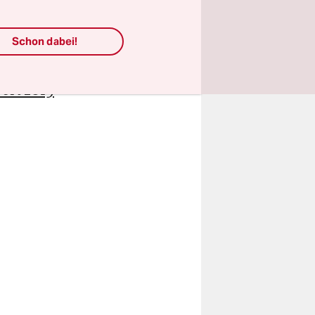
über die
Schon dabei!
affung der
e eine
ort 2019