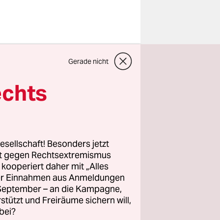
486
Gerade nicht
d es
en. Und die
echts
n
ottenburg –
ile leben
g – vor
esellschaft! Besonders jetzt
ner noch
rt gegen Rechtsextremismus
z kooperiert daher mit „Alles
ller Einnahmen aus Anmeldungen
fragt.
. September – an die Kampagne,
rstützt und Freiräume sichern will,
bei?