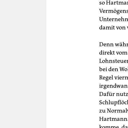
so Hartman
Vermögens
Unternehme
damit von 
Denn währe
direkt vom
Lohnsteuer
bei den Wo
Regel vier
irgendwann
Dafür nutzt
Schlupflöc
zu Normalv
Hartmann. 
komme, das