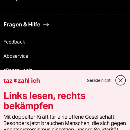
Fragen & Hilfe
Feedback
Aboservice
ePaper Login
taz
zahl ich
Gerade nicht

Downloads für Abonnierende
Links lesen, rechts
bekämpfen
© 2026 taz Verlags und Vertriebs GmbH
Mit doppelter Kraft für eine offene Gesellschaft!
Alle Rechte vorbehalten. Bei rechtlichen Fragen oder für Genehmigungen
wenden Sie sich bitte an
lizenzen@taz.de
Besonders jetzt brauchen Menschen, die sich gegen
Rechtsextremismus einsetzen, unsere Solidarität.