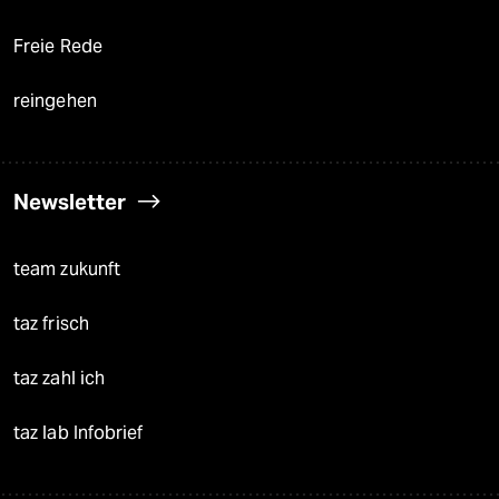
Freie Rede
reingehen
Newsletter
team zukunft
taz frisch
taz zahl ich
taz lab Infobrief