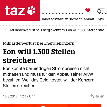

taz zahl ich
niedrigwasser
rente
landtagswahl in sachsen-anhalt
hybri

taz zahl ich
ie
Milliardenverlust bei Energiekonzern: Eon will 1.300 Stellen strei
taz zahl ich
themen
Milliardenverlust bei Energiekonzern
Eon will 1.300 Stellen
politik
streichen
öko
Eon konnte bei niedrigen Strompreisen nicht
mithalten und muss für den Abbau seiner AKW
gesellschaft
bezahlen. Weil das Geld kostet, will der Konzern
Stellen streichen.
kultur
sport
15.3.2017
12:12 Uhr
teilen