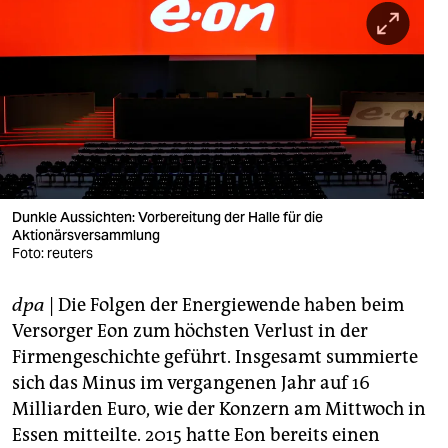
berlin
nord
wahrheit
verlag
verlag
veranstaltungen
Dunkle Aussichten: Vorbereitung der Halle für die
Aktionärsversammlung
shop
Foto: reuters
fragen & hilfe
dpa
| Die Folgen der Energiewende haben beim
Versorger Eon zum höchsten Verlust in der
unterstützen
Firmengeschichte geführt. Insgesamt summierte
abo
sich das Minus im vergangenen Jahr auf 16
Milliarden Euro, wie der Konzern am Mittwoch in
genossenschaft
Essen mitteilte. 2015 hatte Eon bereits einen