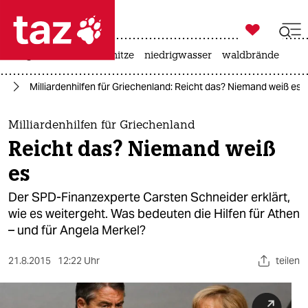

taz zahl ich
krieg in der ukraine
hitze
niedrigwasser
waldbrände

taz zahl ich
nd
Milliardenhilfen für Griechenland: Reicht das? Niemand weiß es
taz zahl ich
themen
Milliardenhilfen für Griechenland
Reicht das? Niemand weiß
politik
es
öko
Der SPD-Finanzexperte Carsten Schneider erklärt,
wie es weitergeht. Was bedeuten die Hilfen für Athen
gesellschaft
– und für Angela Merkel?
kultur
21.8.2015
12:22 Uhr
teilen
sport