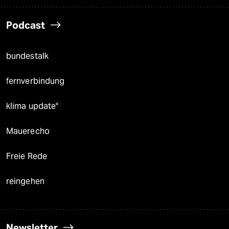
Podcast
bundestalk
fernverbindung
klima update°
Mauerecho
Freie Rede
reingehen
Newsletter