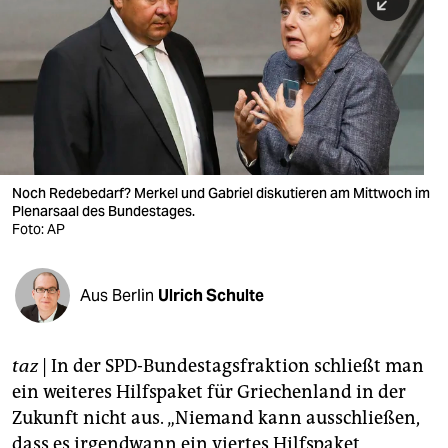
berlin
nord
wahrheit
verlag
verlag
Noch Redebedarf? Merkel und Gabriel diskutieren am Mittwoch im
Plenarsaal des Bundestages.
veranstaltungen
Foto: AP
shop
fragen & hilfe
Aus Berlin
Ulrich Schulte
unterstützen
taz
| In der SPD-Bundestagsfraktion schließt man
abo
ein weiteres Hilfspaket für Griechenland in der
genossenschaft
Zukunft nicht aus. „Niemand kann ausschließen,
dass es irgendwann ein viertes Hilfspaket