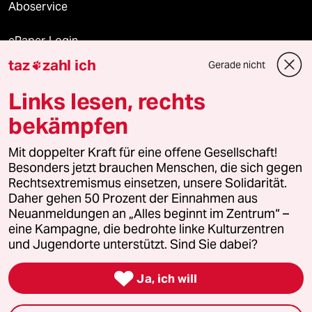
Aboservice
ePaper Login
taz
zahl ich
Gerade nicht

Downloads für Abonnierende
Links lesen, rechts
bekämpfen
© 2026 taz Verlags und Vertriebs GmbH
Mit doppelter Kraft für eine offene Gesellschaft!
Alle Rechte vorbehalten. Bei rechtlichen Fragen oder für Genehmigungen
wenden Sie sich bitte an
lizenzen@taz.de
Besonders jetzt brauchen Menschen, die sich gegen
Rechtsextremismus einsetzen, unsere Solidarität.
Daher gehen 50 Prozent der Einnahmen aus
Feedback
Redaktionsstatut
Kommune-Richtlinien
KI-
Neuanmeldungen an „Alles beginnt im Zentrum“ –
eine Kampagne, die bedrohte linke Kulturzentren
Leitlinie
Informant
Datenschutz
Impressum
AGB
und Jugendorte unterstützt. Sind Sie dabei?
Seitenwende
Einwilligungen widerrufen (Ads)

Ja, ich will