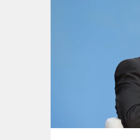
berlin
nord
wahrheit
verlag
verlag
veranstaltungen
shop
fragen & hilfe
unterstützen
abo
genossenschaft