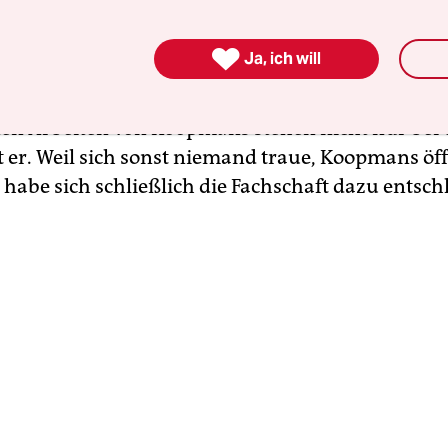
e Debatte genieße und angesichts des zunehmen
ischen Rassismus, habe man sich dazu entschlo

Ja, ich will
lich zu machen, sagt Robert Vief von der Fachschaf
der taz. „Die tendenziösen und wissenschaftlich
ten Arbeiten von Koopmans stehen nicht nur bei 
gt er. Weil sich sonst niemand traue, Koopmans öf
, habe sich schließlich die Fachschaft dazu entsch