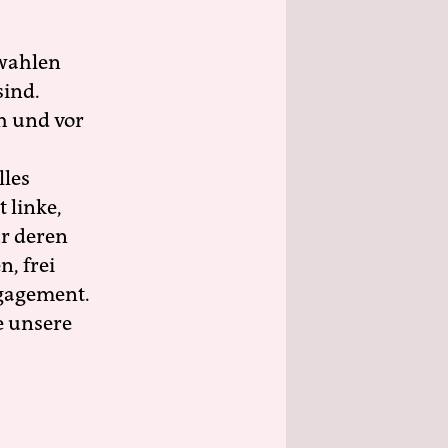
wahlen
sind.
h und vor
lles
 linke,
ür deren
n, frei
ngagement.
e unsere