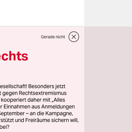
Gerade nicht
ofessor
rgebnisse“.
echts
en
rung. Neben
sforschung
Direktor
esellschaft! Besonders jetzt
ierung“ am
rt gegen Rechtsextremismus
z kooperiert daher mit „Alles
ller Einnahmen aus Anmeldungen
. September – an die Kampagne,
bei Anne
rstützt und Freiräume sichern will,
bei?
s auf die