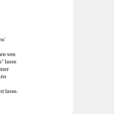
ns'
hen von
“ lasse
iner
ans
t lasse.