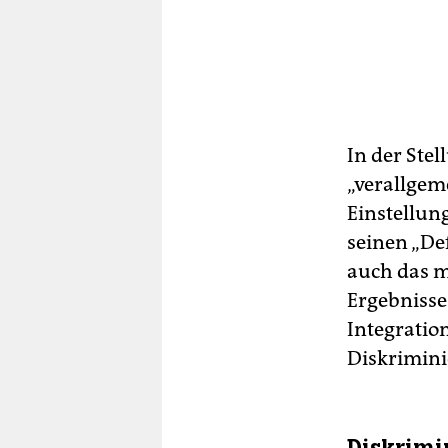
In der Ste
„verallgem
Einstellun
seinen „Def
auch das m
Ergebnisse
Integratio
Diskrimini