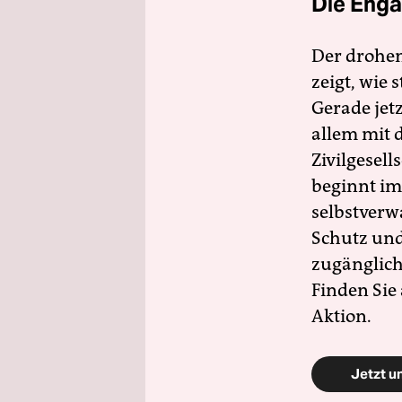
Die Enga
Der drohe
zeigt, wie
Gerade jet
allem mit d
Zivilgesell
beginnt im
selbstverw
Schutz und 
zugänglich
Finden Sie
Aktion.
Jetzt u