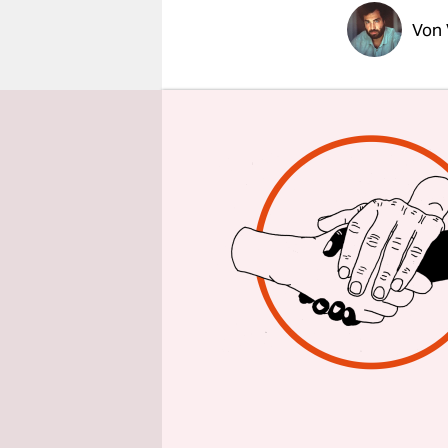
epaper login
Von
In einer St
Sozialwiss
Ruud Koopm
Diese nut
Glaubens i
seiner Tät
am Institu
der Abteil
Wissenscha
Weil Koopm
Will und i