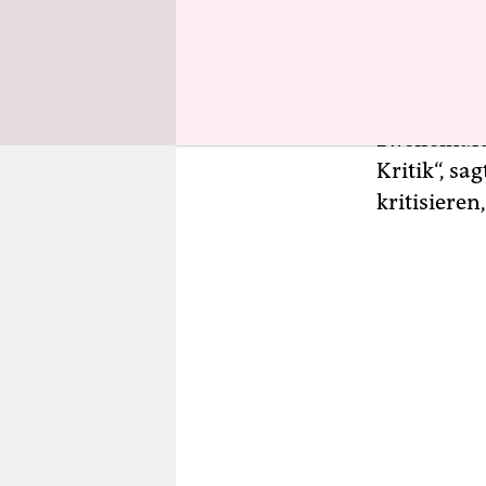
öffentlich
antimuslim
Fall öffent
gegenüber 
zweifelhaf
Kritik“, sa
kritisieren