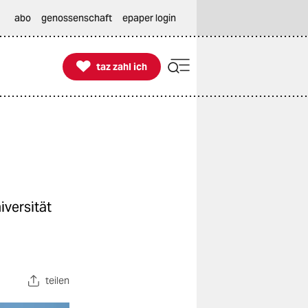
abo
genossenschaft
epaper login

taz zahl ich
taz zahl ich
iversität
teilen