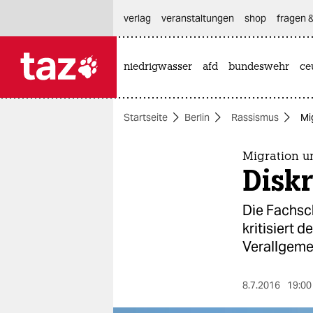
hautnavigation anspringen
hauptinhalt anspringen
footer anspringen
verlag
veranstaltungen
shop
fragen &
niedrigwasser
afd
bundeswehr
ce

taz zahl ich
taz zahl ich
Startseite
Berlin
Rassismus
Mi
themen
politik
Migration u
Disk
öko
Die Fachsc
gesellschaft
kritisiert 
Verallgem
kultur
sport
8.7.2016
19:00