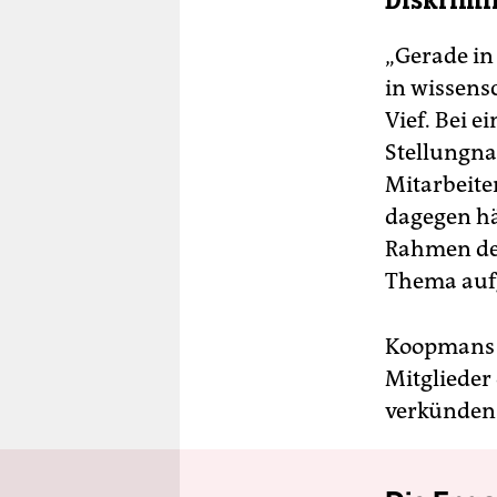
Diskrimi
„Gerade in
in wissens
Vief. Bei e
Stellungna
Mitarbeite
dagegen hä
Rahmen der
Thema aufg
Koopmans ä
Mitglieder 
verkünden