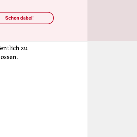
den
ssen, den
Schon dabei!
t
uns in der
fentlich zu
lossen.