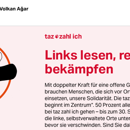
Volkan Ağar
ellungnahme kritisiert die Fachschaft für
taz
zahl ich

enschaften der Humboldt-Universität (HU) den Pr
ans für „wissenschaftlich höchst fragwürdige E
Links lesen, r
ze er, „um Stimmung gegen Personen muslimisch
bekämpfen
n Deutschland zu machen“, heißt es in der Erklä
igkeit als Professor für Soziologie und Migration
t für Sozialwissenschaften der HU ist Koopmans 
Mit doppelter Kraft für eine offene G
ung „Migration, Integration und Transnationalis
brauchen Menschen, die sich vor O
einsetzen, unsere Solidarität. Die ta
ftszentrum Berlin für Sozialforschung (WZB).
beginnt im Zentrum“. 50 Prozent a
bei taz zahl ich gehen – bis zum 30
ans durch prominente mediale Auftritte – etwa 
die linke, selbstverwaltete Orte unte
bevor sie verschwinden. Sind Sie da
n den Zeitungen FAZ und NZZ – erheblichen Einflus