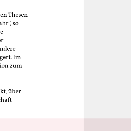
chen Thesen
hr“, so
ie
er
Andere
gert. Im
sion zum
kt, über
chaft