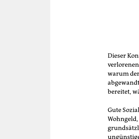
Dieser Konf
verlorenen
warum der 
abgewandt 
bereitet, w
Gute Sozial
Wohngeld, 
grundsätzl
ungünstige