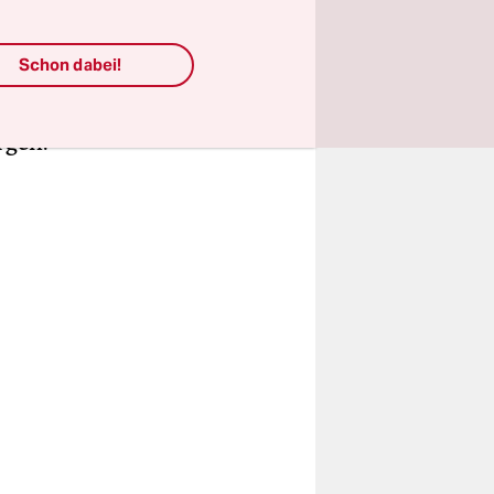
nn sie dem
ei deshalb
Schon dabei!
spolitiker
 Neuland,
rgen.