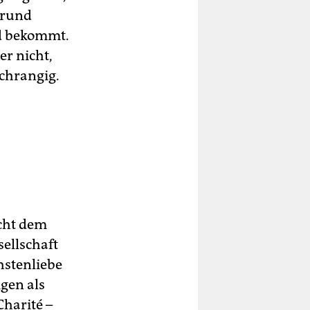
Grund
ld bekommt.
er nicht,
achrangig.
icht dem
sellschaft
hstenliebe
gen als
Charité –