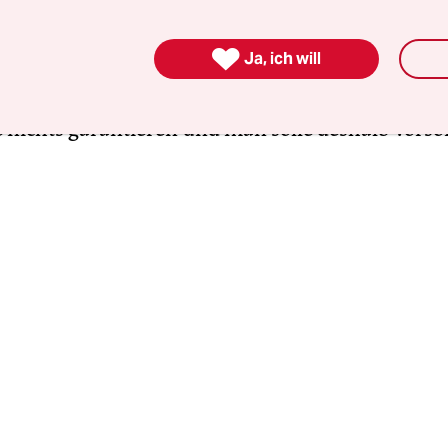
 und sonstige Kritiker liegen nämlich falsch, we
lten, er habe die Mieter in die Irre geführt und s

Ja, ich will
icht zu helfen. Denn mantramäßig haben Koalition
, man betrete mit dem Mietendeckel juristisches
nichts garantieren und man solle deshalb vorso