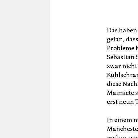
Das haben 
getan, das
Probleme h
Sebastian 
zwar nicht
Kühlschrank
diese Nach
Maimiete s
erst neun T
In einem m
Manchester
mal zu, wi