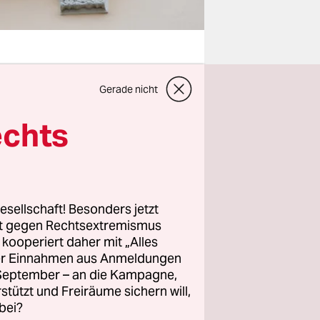
Gerade nicht
e Logik und
grüne Senat
echts
 Euro
us denen
n nämlich
ahlen
esellschaft! Besonders jetzt
ern
rt gegen Rechtsextremismus
z kooperiert daher mit „Alles
l
ller Einnahmen aus Anmeldungen
m
. September – an die Kampagne,
rstützt und Freiräume sichern will,
bei?