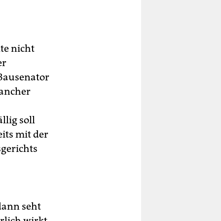
te nicht
er
 Bausenator
mancher
lig soll
ts mit der
gerichts
dann seht
rlich wirkt