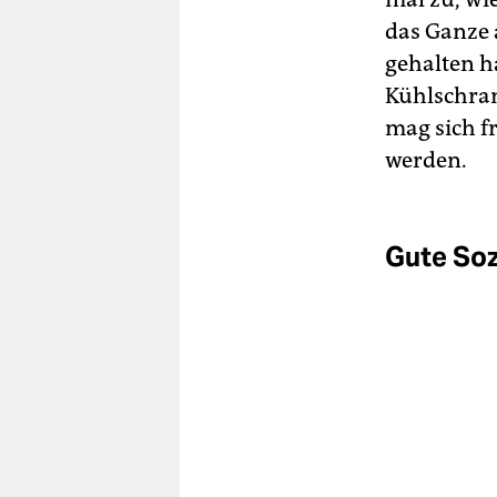
das Ganze 
gehalten ha
Kühlschran
mag sich f
werden.
Gute Sozi