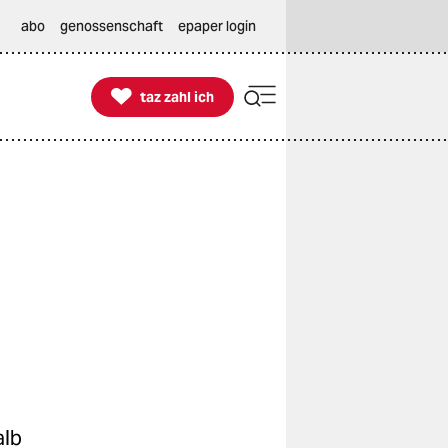
abo
genossenschaft
epaper login

taz zahl ich
taz zahl ich
alb