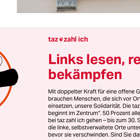
taz
zahl ich

ge es nach dem Aus für den Mietendeckel um pur
genverantwortung, dann könnte sich der rot-rot-
Links lesen, r
e am Dienstag beschlossene, vorerst 10 Millionen
bekämpfen
icher-wohnen-Hilfe“ sparen. Diese Darlehen – a
ahlungsfreie Zuschüsse werden können –, wäre
g, wenn alle, die nun die geminderte Miete nachz
Mit doppelter Kraft für eine offene G
ch an die Mahnung von Senat und Mieterschütz
brauchen Menschen, die sich vor O
einsetzen, unsere Solidarität. Die ta
tten: Das eingesparte Geld vorerst auf keinen Fal
beginnt im Zentrum“. 50 Prozent a
sondern bis zu einer abschließenden Klärung a
bei taz zahl ich gehen – bis zum 30
gericht auf die Seite legen.
die linke, selbstverwaltete Orte unte
bevor sie verschwinden. Sind Sie da