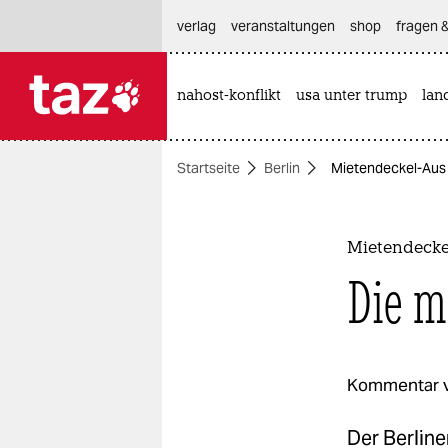
hautnavigation anspringen
hauptinhalt anspringen
footer anspringen
verlag
veranstaltungen
shop
fragen &
nahost-konflikt
usa unter trump
lan

taz zahl ich
taz zahl ich
Startseite
Berlin
Mietendeckel-Aus 
themen
politik
Mietendeck
öko
Die m
gesellschaft
kultur
Kommentar 
sport
Der Berlin