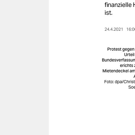
berlin
finanzielle
ist.
nord
wahrheit
24.4.2021
16:0
verlag
Protest gegen
verlag
Urteil
Bundesverfassu
veranstaltungen
erichts
Mietendeckel am
shop
Foto: dpa/Chris
So
fragen & hilfe
unterstützen
abo
genossenschaft