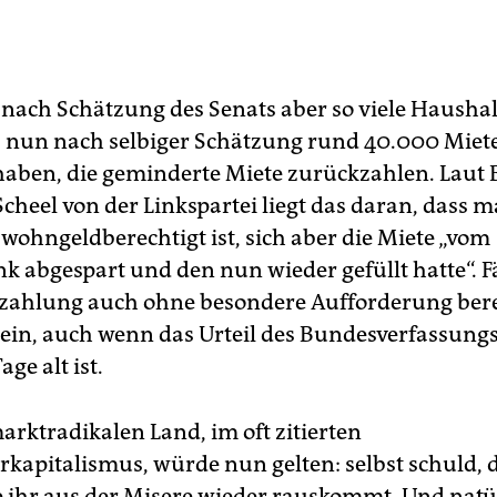
nach Schätzung des Senats aber so viele Haushal
s nun nach selbiger Schätzung rund 40.000 Miet
aben, die geminderte Miete zurückzahlen. Laut
Scheel von der Linkspartei liegt das daran, dass 
 wohngeldberechtigt ist, sich aber die Miete „vom
 abgespart und den nun wieder gefüllt hatte“. Fäl
zahlung auch ohne besondere Aufforderung berei
ein, auch wenn das Urteil des Bundesverfassungs
age alt ist.
arktradikalen Land, im oft zitierten
kapitalismus, würde nun gelten: selbst schuld, 
e ihr aus der Misere wieder rauskommt. Und natü