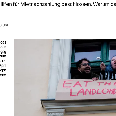
 Hilfen für Mietnachzahlung beschlossen. Warum da
0 Uhr
 das
 des
ngsg
 zum
 15.
April
toph
eder