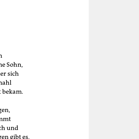
m
me Sohn,
er sich
mahl
rt bekam.
gen,
ommt
ech und
n gibt es,