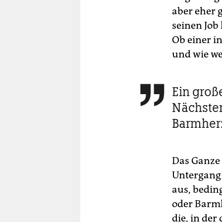
aber eher 
seinen Job
Ob einer in
und wie we
Ein große

Nächsten
Barmherz
Das Ganze 
Untergang 
aus, bedin
oder Barmh
die, in de