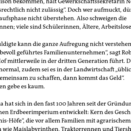
ison bekommen, hält Gewerkschaftssekretärin 
srechtlich nicht zulässig“. Doch wer aufmuckt, dür
aufsphase nicht überstehen. Also schweigen die
nen; viele sind Schülerinnen, Ältere, Arbeitslose
ldigte kann die ganze Aufregung nicht verstehen:
iebevoll geführtes Familienunternehmen“, sagt Rob
of mittlerweile in der dritten Generation führt. 
 normal, zudem sei es in der Landwirtschaft „üblich
gemeinsam zu schaffen, dann kommt das Geld“.
en gebe es kaum.
a hat sich in den fast 100 Jahren seit der Gründu
nen Erdbeerimperium entwickelt: Kern des Geschä
nis-Höfe“, die vor allem Familien mit agrarischem
 wie Maislabyrinthen, Traktorrennen und Tiers