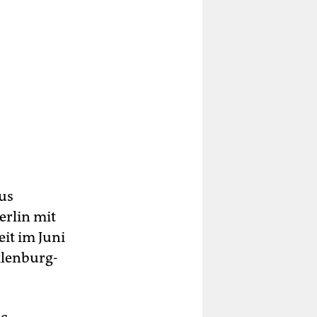
us
erlin mit
it im Juni
klenburg-