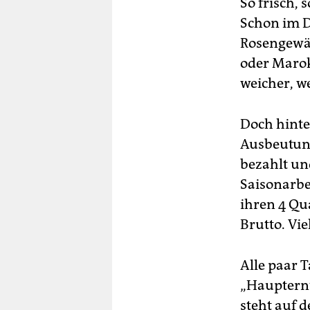
So frisch, 
Schon im D
Rosengewäc
oder Marok
weicher, w
Doch hinte
Ausbeutung
bezahlt un
Saisonarbe
ihren 4 Qu
Brutto. Vie
Alle paar T
„Haupternt
steht auf 