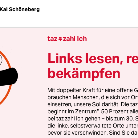
Kai Schöneberg
uten Tag, was kann ich für Sie tun?“
taz
zahl ich

 Erdbeeren bitte.“
Links lesen, r
bekämpfen
 Kilogramm sparen Sie 1,50 Euro.“
 toll. Was mache ich nur mit so vielen Erdbeeren?
Mit doppelter Kraft für eine offene G
brauchen Menschen, die sich vor O
einsetzen, unsere Solidarität. Die ta
brandneue Rezeptvorschläge … und den Rest nasc
beginnt im Zentrum“. 50 Prozent a
bei taz zahl ich gehen – bis zum 30
die linke, selbstverwaltete Orte unte
bevor sie verschwinden. Sind Sie da
e ich ein Kilo. Vielen Dank!“