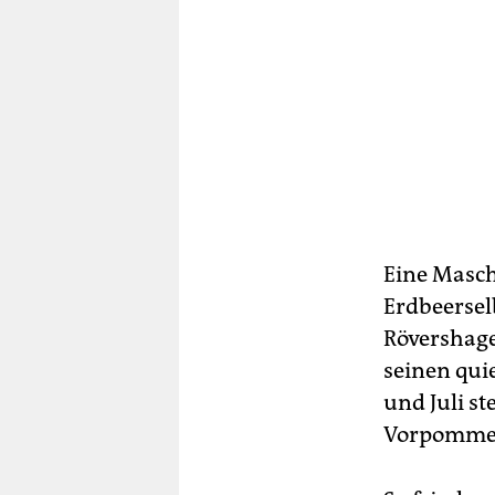
Eine Masche
Erdbeersel
Rövershage
seinen qui
und Juli s
Vorpommer