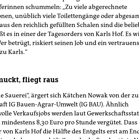
ferinnen schummeln: „Zu viele abgerechnete
nen, unüblich viele Toilettengänge oder abgesa
us den reichlich gefüllten Schalen sind die belie
ißt es in einer der Tagesorders von Karls Hof. Es w
er betrügt, riskiert seinen Job und ein vertrauens
zu Karls.“
uckt, fliegt raus
ine Sauerei“, ärgert sich Kätchen Nowak von der z
ft IG Bauen-Agrar-Umwelt (IG BAU). Ähnlich
olle Verkaufsjobs werden laut Gewerkschaftsstat
t mindestens 8,30 Euro pro Stunde vergütet. Dass 
 von Karls Hof die Hälfte des Entgelts erst am En