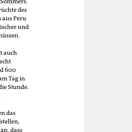
es Sommers.
rüchte des
 aus Peru
ischer und
 müssen.
kt auch
echt
nd 600
am Tag in
die Stunde.
.
en das
tellen,
 an, dass