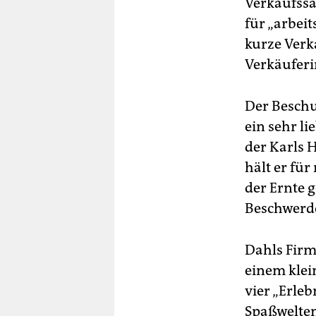
Verkaufssa
für „arbeit
kurze Verk
Verkäuferin
Der Beschu
ein sehr l
der Karls H
hält er für
der Ernte 
Beschwerd
Dahls Firm
einem klei
vier „Erleb
Spaßwelten