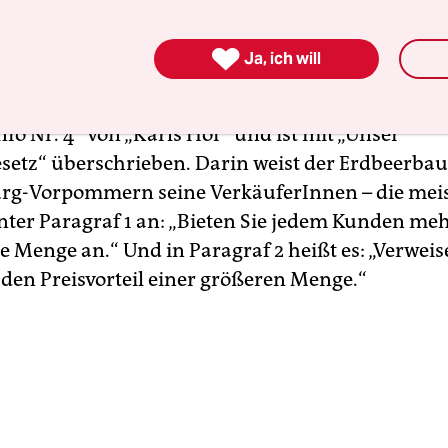
 Ihnen. Bis morgen!“

Ja, ich will
n das bekannt vor? Gut möglich: Der Text ents
fo Nr. 4“ von „Karls Hof“ und ist mit „Unser
setz“ überschrieben. Darin weist der Erdbeerbau
rg-Vorpommern seine VerkäuferInnen – die meis
nter Paragraf 1 an: „Bieten Sie jedem Kunden mehr
 Menge an.“ Und in Paragraf 2 heißt es: „Verweis
den Preisvorteil einer größeren Menge.“