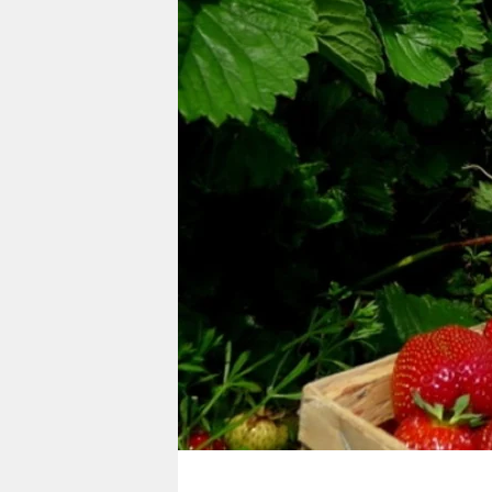
berlin
nord
wahrheit
verlag
verlag
veranstaltungen
shop
fragen & hilfe
unterstützen
abo
genossenschaft