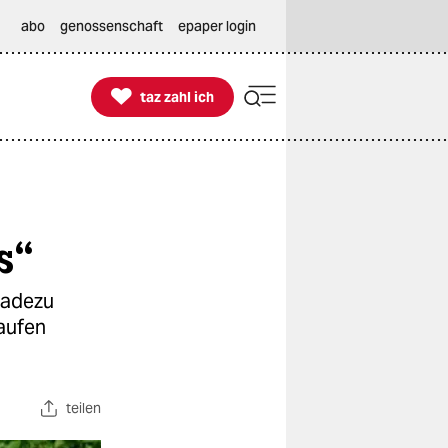
abo
genossenschaft
epaper login

taz zahl ich
taz zahl ich
s“
radezu
aufen
teilen