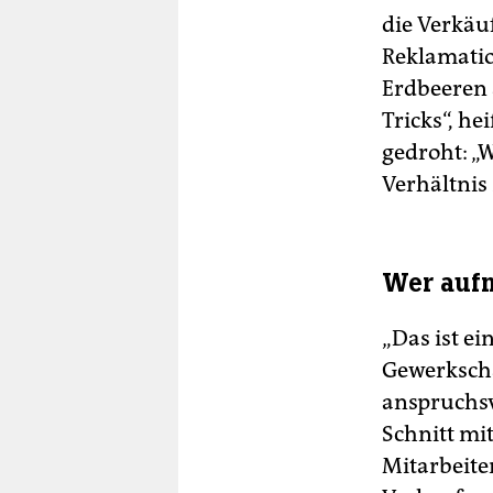
die Verkäu
Reklamatio
Erdbeeren a
Tricks“, he
gedroht: „W
Verhältnis 
Wer aufm
„Das ist e
Gewerkscha
anspruchsv
Schnitt mi
Mitarbeiter