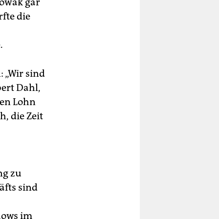
Nowak gar
fte die
.
 „Wir sind
ert Dahl,
Den Lohn
, die Zeit
ng zu
fts sind
hows im