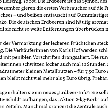
so fleischig, so rot. Die Erdbeere ist das Symbol d
ezember gieren die ersten Verbraucher auf die F
hses – und beißen enttäuscht auf Gummiartiges
ko. Die deutschen Erdbeeren sind häufig aromat
eil sie nicht so weite Entfernungen überbrücken
r der Vermarktung der leckeren Früchtchen stec
. Die Verkäuferinnen von Karls Hof werden schl
d mit peniblen Vorschriften drangsaliert. Die ru
iterinnen schwitzen locker auch mal 12 Stunden 
adratmeter kleinen Metallbutzen – für 7,50 Euro 
len bleibt nicht viel mehr als 5 Euro übrig. Prekär
age erhalten sie ein neues „Erdbeer-Info“: Sie soll
e-Schild“ aufhängen, das „Aktion 2-kg-Korb“ aufs
den Zetteln. Manchmal prangert die Zentrale auch