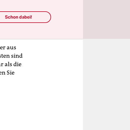
Schon dabei!
tammt der
er aus
ten sind
 als die
en Sie