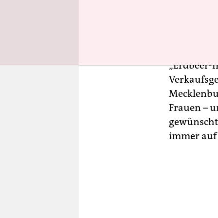
„Ich danke
Kommt Ihne
„Erdbeer-In
Verkaufsge
Mecklenbu
Frauen – u
gewünschte
immer auf 