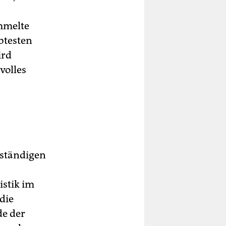
mmelte
btesten
ird
volles
uständigen
istik im
die
de der