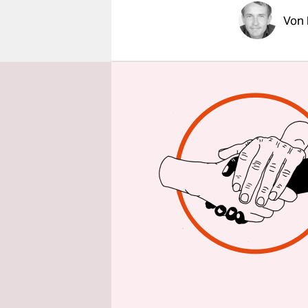
epaper login
Von
„Schönen g
„Ein Pfund
„Bei einem
„Das klingt
„Ich habe 
weg.“
„Dann nehm