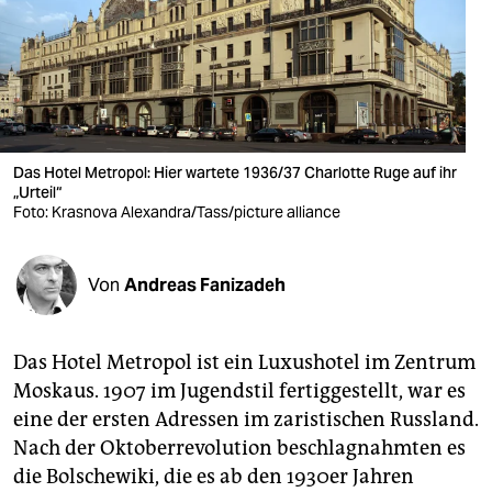
berlin
nord
wahrheit
verlag
Das Hotel Metropol: Hier wartete 1936/37 Charlotte Ruge auf ihr
verlag
„Urteil“
Foto: Krasnova Alexandra/Tass/picture alliance
veranstaltungen
shop
Von
Andreas Fanizadeh
fragen & hilfe
Das Hotel Metropol ist ein Luxushotel im Zentrum
unterstützen
Moskaus. 1907 im Jugendstil fertiggestellt, war es
abo
eine der ersten Adressen im zaristischen Russland.
Nach der Oktoberrevolution beschlagnahmten es
genossenschaft
die Bolschewiki, die es ab den 1930er Jahren