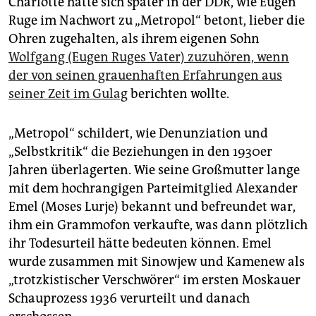
Charlotte hatte sich später in der DDR, wie Eugen
Ruge im Nachwort zu „Metropol“ betont, lieber die
Ohren zugehalten, als ihrem eigenen Sohn
Wolfgang (Eugen Ruges Vater) zuzuhören, wenn
der von seinen grauenhaften Erfahrungen aus
seiner Zeit im Gulag
berichten wollte.
„Metropol“ schildert, wie Denunziation und
„Selbstkritik“ die Beziehungen in den 1930er
Jahren überlagerten. Wie seine Großmutter lange
mit dem hochrangigen Parteimitglied Alexander
Emel (Moses Lurje) bekannt und befreundet war,
ihm ein Grammofon verkaufte, was dann plötzlich
ihr Todesurteil hätte bedeuten können. Emel
wurde zusammen mit Sinowjew und Kamenew als
„trotzkistischer Verschwörer“ im ersten Moskauer
Schauprozess 1936 verurteilt und danach