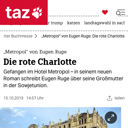

taz zahl ich
bergsteigen
usa unter trump
katzen
landtagswahl in sachs

taz zahl ich
furter Buchmesse
„Metropol“ von Eugen Ruge: Die rote Charlotte
taz zahl ich
themen
„Metropol“ von Eugen Ruge
Die rote Charlotte
politik
Gefangen im Hotel Metropol – in seinem neuen
öko
Roman schreibt Eugen Ruge über seine Großmutter
in der Sowjetunion.
gesellschaft
15.10.2019
14:57 Uhr
teilen
kultur
sport