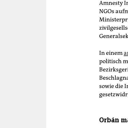
Amnesty In
NGOs aufm
Ministerpr
zivilgesell
Generalsek
In einem
a
politisch 
Bezirksger
Beschlagna
sowie die
I
gesetzwidri
Orbán m