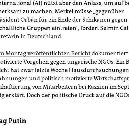
ternational (AI) nützt aber den Anlass, um auf 
erksam zu machen. Merkel müsse „gegenüber
äsident Orbán für ein Ende der Schikanen gegen
schaftliche Gruppen eintreten“, fordert Selmin Cal
retärin in Deutschland.
m Montag veröffentlichten Bericht
dokumentiert 
motivierte Vorgehen gegen ungarische NGOs. Ein 
icht hat zwar letzte Woche Hausdurchsuchungen
hmungen und politisch motivierte Wirtschafts
nhaftierung von Mitarbeitern bei Razzien im Sep
g erklärt. Doch der politische Druck auf die NGOs
ag Putin