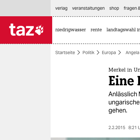
hautnavigation anspringen
hauptinhalt anspringen
footer anspringen
verlag
veranstaltungen
shop
fragen &
niedrigwasser
rente
landtagswahl i

taz zahl ich
taz zahl ich
Startseite
Politik
Europa
Angela
themen
politik
Merkel in U
Eine
öko
Anlässlich 
gesellschaft
ungarische
gehen.
kultur
sport
2.2.2015
8:21 