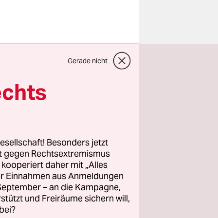
 fünf
Gerade nicht
 im Vorfeld
das
echts
r Anzahl
alle mit
den sind.
ichts
esellschaft! Besonders jetzt
rt gegen Rechtsextremismus
z kooperiert daher mit „Alles
ller Einnahmen aus Anmeldungen
hen
. September – an die Kampagne,
ssel bisher
rstützt und Freiräume sichern will,
bei?
die