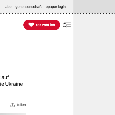
abo
genossenschaft
epaper login

taz zahl ich
taz zahl ich
 auf
ie Ukraine
teilen