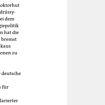
doktorhut
drássy-
Bei dem
iepolitik
n hat die
d bremst
skaus
ionen zu
r deutsche
 für
larierter