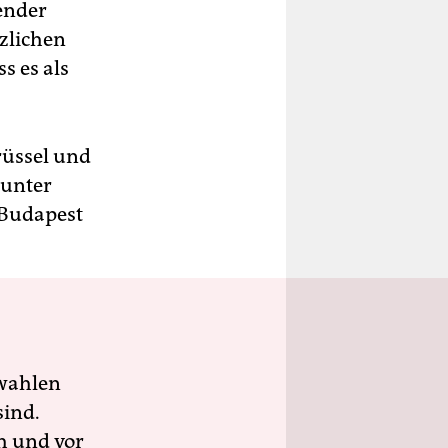
ender
zlichen
s es als
rüssel und
 unter
 Budapest
wahlen
sind.
h und vor