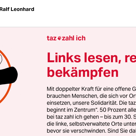
Ralf Leonhard
 Bundeskanzlerin Angela Merkel wird am Montag
taz
zahl ich

 Budapest weilen. Ungarische Medien sind schon
regung versetzt, als würde Gottvater persönlich 
Links lesen, r
e Volk beehren. Und die Opposition will mit eine
bekämpfen
bungen darauf aufmerksam machen, dass nicht 
tären Politik von Premier Viktor Orbán einverstan
t freut sich auf den Besuch „einer Lady“, der er n
Mit doppelter Kraft für eine offene G
 könne.
brauchen Menschen, die sich vor O
einsetzen, unsere Solidarität. Die ta
beginnt im Zentrum“. 50 Prozent a
desz gehören beide der konservativen Europäisc
bei taz zahl ich gehen – bis zum 30
 (EVP) an, die sich bei kritischen Debatten in Brü
die linke, selbstverwaltete Orte unte
bevor sie verschwinden. Sind Sie da
r Orbán gestellt hat. Daher wäre es naiv, wollte 