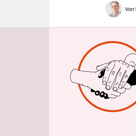
epaper login
Von
WIEN
taz
|
Stunden in
in eine Auf
auserwählt
von Kundge
der autori
Orbán selbs
abschlagen
CDU und Fi
Volkspartei
immer hinte