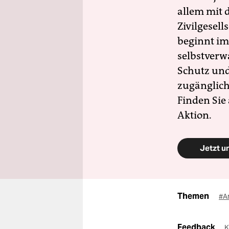
allem mit d
Zivilgesell
beginnt im
selbstverw
Schutz und 
zugänglich
Finden Sie
Aktion.
Jetzt u
Themen
#A
Feedback
K