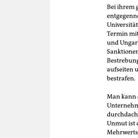
Bei ihrem
entgegenne
Universitä
Termin mit
und Ungarn
Sanktionen
Bestrebung
aufseiten 
bestrafen.
Man kann d
Unternehme
durchdacht
Unmut ist 
Mehrwertst