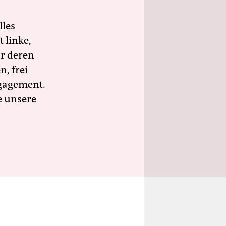
lles
 linke,
ür deren
n, frei
ngagement.
e unsere