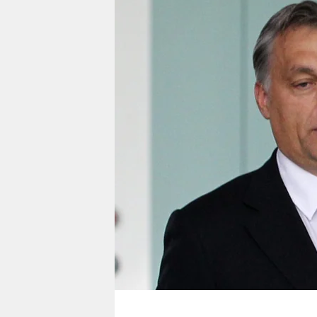
berlin
nord
wahrheit
verlag
verlag
veranstaltungen
shop
fragen & hilfe
unterstützen
abo
genossenschaft