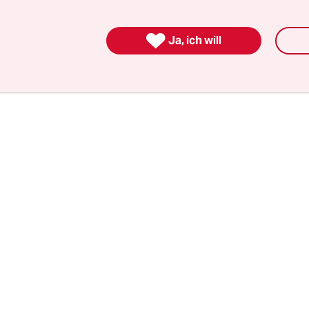
 eine Maßregelung für den von ihr beklagten
eabbau einfordern.

Ja, ich will