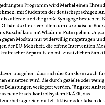
 gedrängten Programm wird Merkel einen Ehren
hmen, mit Studenten der deutschsprachigen An
t diskutieren und die große Synagoge besuchen. 
 Orbán dürfte es vor allem um europäische Energ
s Kuschelkurs mit Wladimir Putin gehen. Ungar
 gegen Moskau nur widerwillig mitgetragen un
en der EU-Mehrheit, die offene Intervention Mo
ukrainischer Separatisten mit zusätzlichen Sankt
avon ausgehen, dass sich die Kanzlerin auch fü
n einsetzen wird, die durch gezielte oder wenig
e Belastungen verärgert werden. Jüngster Anlass
das neue Frachtkontrollsystem EKÁER, das
euerbetrügereien mittels fiktiver oder falsch dek