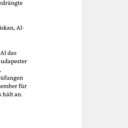
bedrängte
iskan, AI-
AI das
Budapester
,
prüfungen
tember für
 hält an.