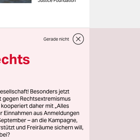
Justice Foundation
g der
Gerade nicht
 Justice
echts
hat EJF
i unter
esellschaft! Besonders jetzt
rt gegen Rechtsextremismus
nt als
z kooperiert daher mit „Alles
ller Einnahmen aus Anmeldungen
. September – an die Kampagne,
udie kommen
rstützt und Freiräume sichern will,
keineswegs
bei?
er schaden,