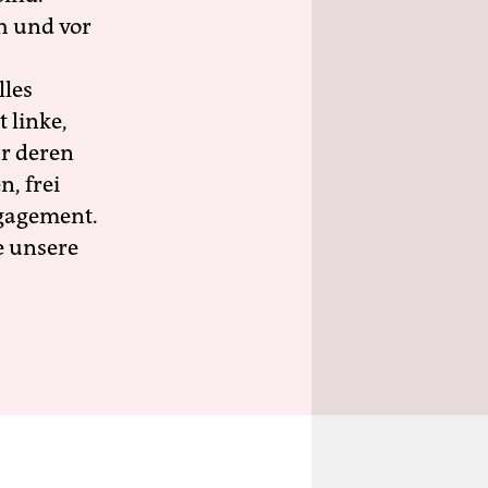
h und vor
lles
 linke,
ür deren
n, frei
ngagement.
e unsere