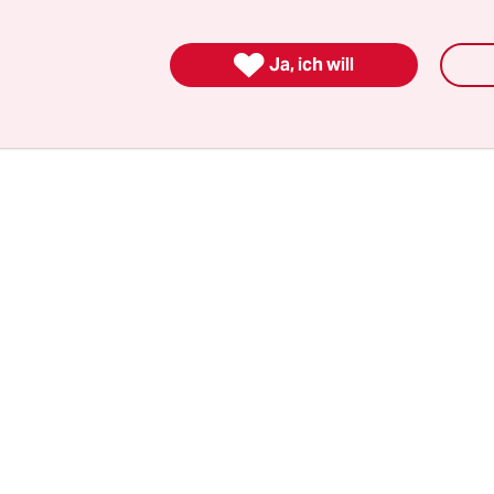
e Fischerei und das Töten von Meerestieren zug
das Ökosystem des Meeres bedrohen, so die NGO

Ja, ich will