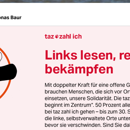
onas Baur
taz
zahl ich
Fischfang, Ausbeutung der Crew und die Bedrohun

len Fischerei in Ostafrika: Die NGO Environmental
Links lesen, r
 (EJF) berichtet über Raubzüge der chinesischen
tte im südwestlichen Indischen Ozean. Seit 2020 
bekämpfen
assende Untersuchungen durchgeführt und dabe
ten der Schiffe ausgewertet.
Mit doppelter Kraft für eine offene G
brauchen Menschen, die sich vor O
er „Belt and Road Initiative“ (BRI), besser bekan
einsetzen, unsere Solidarität. Die ta
enstraße“, habe China massiv in die Fischerei im
beginnt im Zentrum“. 50 Prozent a
bei taz zahl ich gehen – bis zum 30
hen Indischen Ozean investiert. Laut der EJF-St
die linke, selbstverwaltete Orte unte
as Investitionen den lokalen Fischergemeinden 
bevor sie verschwinden. Sind Sie da
e würden der traditionellen Fischerei dieser Länd