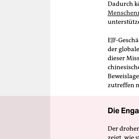
Dadurch kö
Menschenr
unterstütz
EJF-Geschä
der global
dieser Mis
chinesisch
Beweislage 
zutreffen m
Die Enga
Der drohe
zeigt, wie