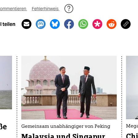
ommentieren
Fehlerhinweis
 teilen
ße
Mega
Gemeinsam unabhängiger von Peking
Chi
Malaysia und Singapur