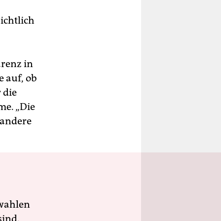
ichtlich
arenz in
e auf, ob
 die
me. „Die
 andere
wahlen
sind.