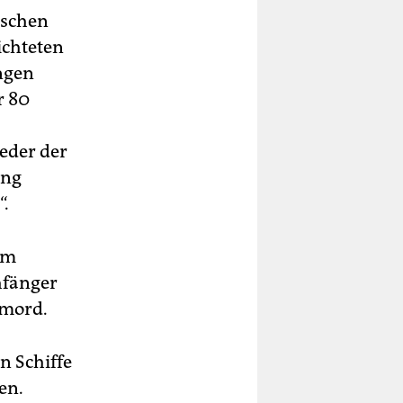
ischen
richteten
ungen
r 80
eder der
ang
“.
em
hfänger
tmord.
n Schiffe
en.