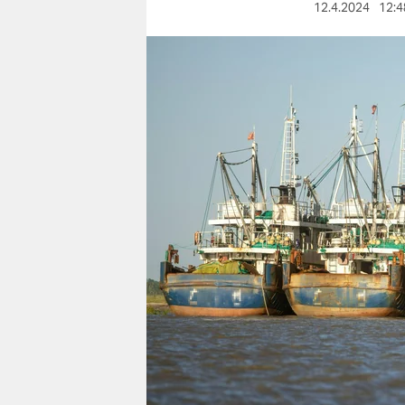
berlin
12.4.2024
12:4
nord
wahrheit
verlag
verlag
veranstaltungen
shop
fragen & hilfe
unterstützen
abo
genossenschaft