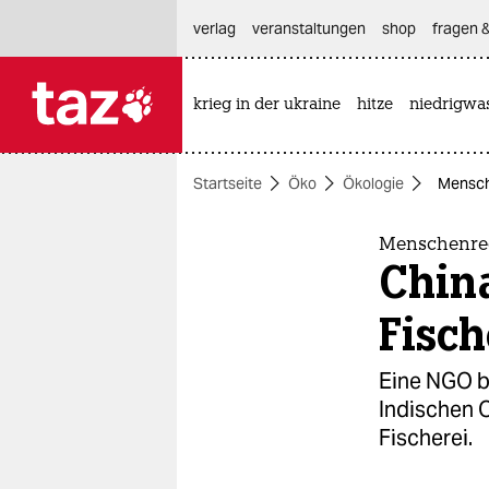
hautnavigation anspringen
hauptinhalt anspringen
footer anspringen
verlag
veranstaltungen
shop
fragen &
krieg in der ukraine
hitze
niedrigwa

taz zahl ich
taz zahl ich
Startseite
Öko
Ökologie
Mensche
themen
politik
Menschenrec
China
öko
Fisch
gesellschaft
Eine NGO b
kultur
Indischen O
Fischerei.
sport