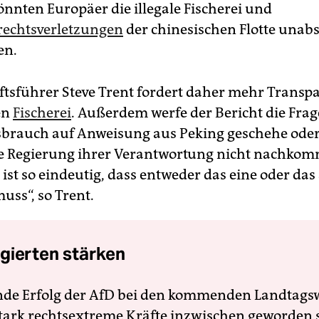
nnten Europäer die illegale Fischerei und
echtsverletzungen
der chinesischen Flotte unabs
en.
ftsführer Steve Trent fordert daher mehr Transp
en
Fischerei
. Außerdem werfe der Bericht die Frag
sbrauch auf Anweisung aus Peking geschehe oder
e Regierung ihrer Verantwortung nicht nachkom
ist so eindeutig, dass entweder das eine oder das
uss“, so Trent.
gierten stärken
nde Erfolg der AfD bei den kommenden Landtags
 stark rechtsextreme Kräfte inzwischen geworden 