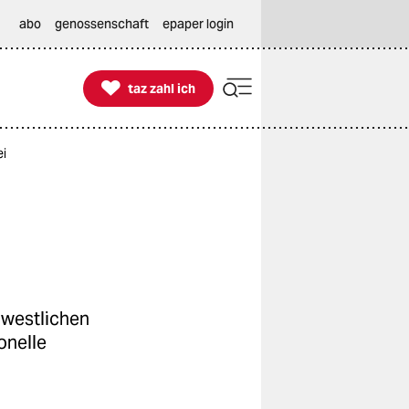
abo
genossenschaft
epaper login

taz zahl ich
taz zahl ich
ei
dwestlichen
onelle