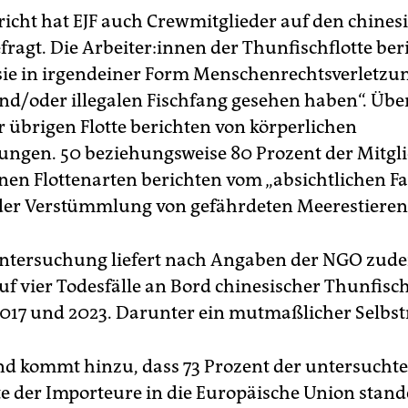
richt hat EJF auch Crewmitglieder auf den chines
fragt. Die Ar­bei­te­r:in­nen der Thunfischflotte be
 „sie in irgendeiner Form Menschenrechtsverletz
nd/oder illegalen Fischfang gesehen haben“. Übe
r übrigen Flotte berichten von körperlichen
ngen. 50 beziehungsweise 80 Prozent der Mitgli
nen Flottenarten berichten vom „absichtlichen F
er Verstümmlung von gefährdeten Meerestieren
Untersuchung liefert nach Angaben der NGO zud
uf vier Todesfälle an Bord chinesischer Thunfisc
017 und 2023. Darunter ein mutmaßlicher Selbs
d kommt hinzu, dass 73 Prozent der untersuchte
ste der Importeure in die Europäische Union stand