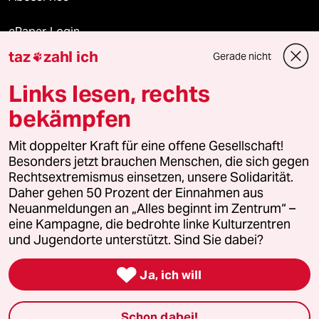
ePaper Login
taz
zahl ich
Gerade nicht

Downloads für Abonnierende
Links lesen, rechts
bekämpfen
© 2026 taz Verlags und Vertriebs GmbH
Alle Rechte vorbehalten. Bei rechtlichen Fragen oder für Genehmigungen
Mit doppelter Kraft für eine offene Gesellschaft!
wenden Sie sich bitte an
lizenzen@taz.de
Besonders jetzt brauchen Menschen, die sich gegen
Rechtsextremismus einsetzen, unsere Solidarität.
Daher gehen 50 Prozent der Einnahmen aus
Feedback
Redaktionsstatut
Kommune-Richtlinien
KI-
Neuanmeldungen an „Alles beginnt im Zentrum“ –
eine Kampagne, die bedrohte linke Kulturzentren
Leitlinie
Informant
Datenschutz
Impressum
AGB
und Jugendorte unterstützt. Sind Sie dabei?
Seitenwende
Einwilligungen widerrufen (Ads)

Ja, ich will
Schon dabei!