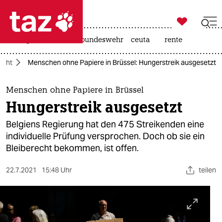

taz zahl ich
niedrigwasser
afd
bundeswehr
ceuta
rente

taz zahl ich
ucht
Menschen ohne Papiere in Brüssel: Hungerstreik ausgesetzt
taz zahl ich
themen
Menschen ohne Papiere in Brüssel
Hungerstreik ausgesetzt
politik
Belgiens Regierung hat den 475 Streikenden eine
öko
individuelle Prüfung versprochen. Doch ob sie ein
Bleiberecht bekommen, ist offen.
gesellschaft
22.7.2021
15:48 Uhr
teilen
kultur
sport