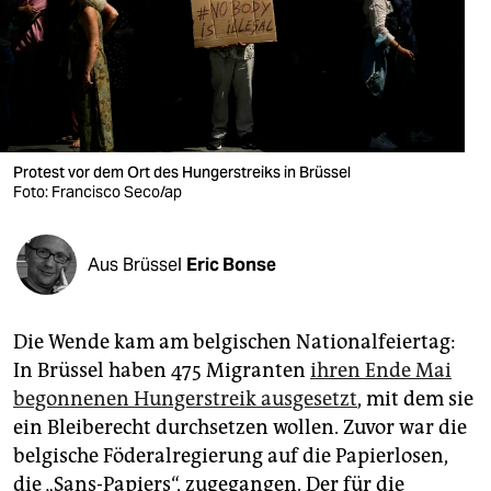
berlin
nord
wahrheit
verlag
Protest vor dem Ort des Hungerstreiks in Brüssel
verlag
Foto: Francisco Seco/ap
veranstaltungen
Aus Brüssel
Eric Bonse
shop
fragen & hilfe
Die Wende kam am belgischen Nationalfeiertag:
unterstützen
In Brüssel haben 475 Migranten
ihren Ende Mai
begonnenen Hungerstreik ausgesetzt
, mit dem sie
abo
ein Bleiberecht durchsetzen wollen. Zuvor war die
genossenschaft
belgische Föderalregierung auf die Papierlosen,
die „Sans-Papiers“, zugegangen. Der für die