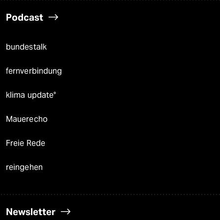
Podcast
bundestalk
fernverbindung
klima update°
Mauerecho
Freie Rede
reingehen
Newsletter