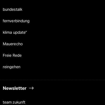
bundestalk
fernverbindung
klima update°
Mauerecho
Freie Rede
reingehen
Newsletter
team zukunft