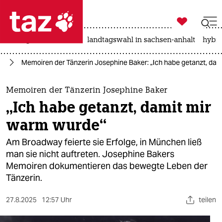

taz zahl ich
niedrigwasser
rente
landtagswahl in sachsen-anhalt
hybri

taz zahl ich
ch
Memoiren der Tänzerin Josephine Baker: „Ich habe getanzt, dam
taz zahl ich
themen
Memoiren der Tänzerin Josephine Baker
„Ich habe getanzt, damit mir
politik
warm wurde“
öko
Am Broadway feierte sie Erfolge, in München ließ
man sie nicht auftreten. Josephine Bakers
gesellschaft
Memoiren dokumentieren das bewegte Leben der
Tänzerin.
kultur
sport
27.8.2025
12:57 Uhr
teilen