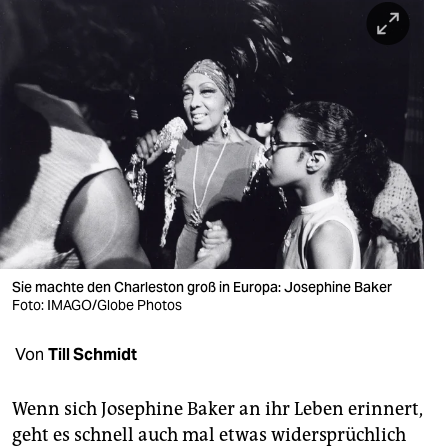
berlin
nord
wahrheit
verlag
verlag
veranstaltungen
shop
Sie machte den Charleston groß in Europa: Josephine Baker
fragen & hilfe
Foto: IMAGO/Globe Photos
unterstützen
Von
Till Schmidt
abo
Wenn sich Josephine Baker an ihr Leben erinnert,
genossenschaft
geht es schnell auch mal etwas widersprüchlich