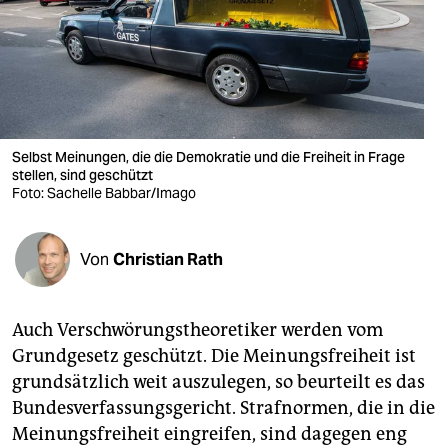
berlin
nord
wahrheit
verlag
Selbst Meinungen, die die Demokratie und die Freiheit in Frage
verlag
stellen, sind geschützt
Foto: Sachelle Babbar/Imago
veranstaltungen
shop
Von
Christian Rath
fragen & hilfe
Auch Verschwörungstheoretiker werden vom
unterstützen
Grundgesetz geschützt. Die Meinungsfreiheit ist
abo
grundsätzlich weit auszulegen, so beurteilt es das
Bundesverfassungsgericht. Strafnormen, die in die
genossenschaft
Meinungsfreiheit eingreifen, sind dagegen eng