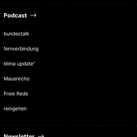
Podcast
bundestalk
fernverbindung
klima update°
Mauerecho
Freie Rede
reingehen
Newsletter