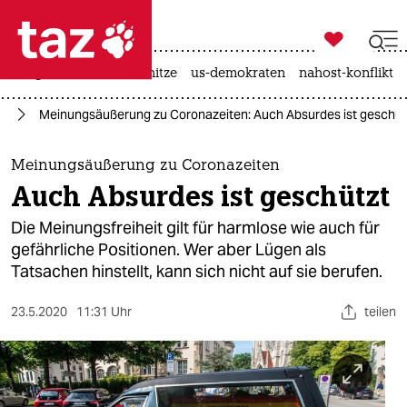

taz zahl ich
krieg in der ukraine
hitze
us-demokraten
nahost-konflikt

taz zahl ich
na
Meinungsäußerung zu Coronazeiten: Auch Absurdes ist geschüt
taz zahl ich
themen
Meinungsäußerung zu Coronazeiten
Auch Absurdes ist geschützt
politik
Die Meinungsfreiheit gilt für harmlose wie auch für
öko
gefährliche Positionen. Wer aber Lügen als
Tatsachen hinstellt, kann sich nicht auf sie berufen.
gesellschaft
23.5.2020
11:31 Uhr
teilen
kultur
sport