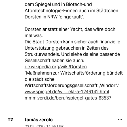
dem Spiegel und in Biotech-und
Atomtechnologie-Firmen auch im Städtchen
Dorsten in NRW "eingekauft".
Dorsten anstatt einer Yacht, das wäre doch
mal was.
Die Stadt Dorsten kann sicher auch finanzielle
Unterstützung gebrauchen in Zeiten des
Strukturwandels. Und siehe da eine passende
Gesellschaft haben sie auch:
de.wikipedia.org/wiki/Dorsten
"Maßnahmen zur Wirtschaftsförderung bündelt
die städtische
Wirtschaftsförderungsgesellschaft „Windor“."
www.spiegel.de/wir...ekt-a-1246142.html
mmm.verdi.de/beruf/spiegel-gates-63537
tomás zerolo
TZ
23.05.2020
,
11:55 Uhr