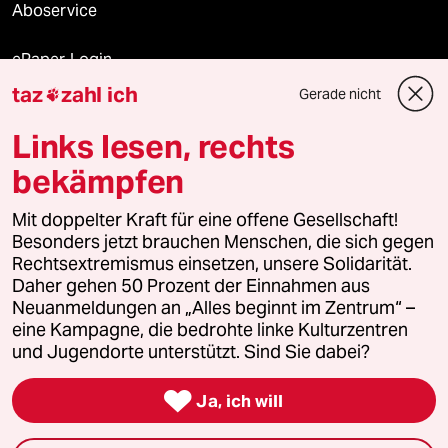
Aboservice
ePaper Login
taz
zahl ich
Gerade nicht

Downloads für Abonnierende
Links lesen, rechts
bekämpfen
© 2026 taz Verlags und Vertriebs GmbH
Alle Rechte vorbehalten. Bei rechtlichen Fragen oder für Genehmigungen
Mit doppelter Kraft für eine offene Gesellschaft!
wenden Sie sich bitte an
lizenzen@taz.de
Besonders jetzt brauchen Menschen, die sich gegen
Rechtsextremismus einsetzen, unsere Solidarität.
Daher gehen 50 Prozent der Einnahmen aus
Feedback
Redaktionsstatut
Kommune-Richtlinien
KI-
Neuanmeldungen an „Alles beginnt im Zentrum“ –
eine Kampagne, die bedrohte linke Kulturzentren
Leitlinie
Informant
Datenschutz
Impressum
AGB
und Jugendorte unterstützt. Sind Sie dabei?
Seitenwende
Einwilligungen widerrufen (Ads)

Ja, ich will