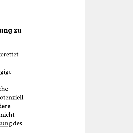
tung zu
erettet
ngige
che
otenziell
dere
 nicht
tzung
des