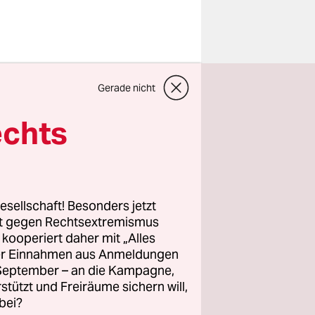
Gerade nicht
den
23 wurde
echts
 weiterhin
rt seit 1.
as Projekt
esellschaft! Besonders jetzt
rt gegen Rechtsextremismus
z kooperiert daher mit „Alles
ller Einnahmen aus Anmeldungen
unter
. September – an die Kampagne,
rstützt und Freiräume sichern will,
bei?