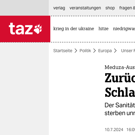
hautnavigation anspringen
hauptinhalt anspringen
footer anspringen
verlag
veranstaltungen
shop
fragen &
krieg in der ukraine
hitze
niedrigwa

taz zahl ich
taz zahl ich
Startseite
Politik
Europa
Unser 
themen
politik
Meduza-Auswa
Zurü
öko
Schla
gesellschaft
Der Sanität
kultur
sterben unn
sport
10.7.2024
16:0