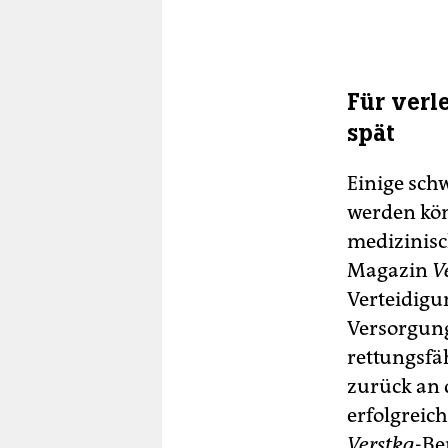
Für verl
spät
Einige schw
werden kön
medizinisc
Magazin
V
Verteidigu
Versorgung
rettungsfä
zurück an 
erfolgreich
Verstka
-Be