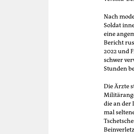
Nach moder
Soldat inn
eine angem
Bericht rus
2022 und F
schwer ver
Stunden be
Die Ärzte s
Militärang
die an der
mal selten
Tschetsche
Beinverlet