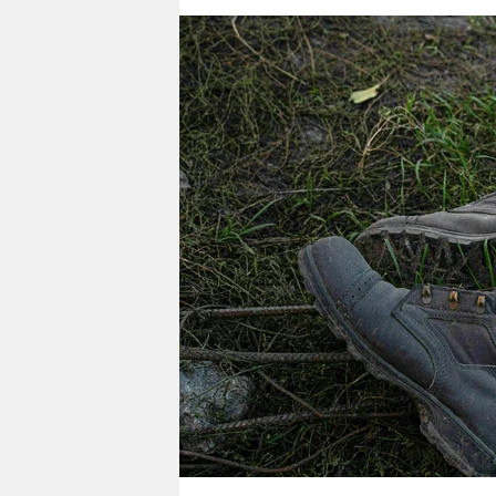
berlin
nord
wahrheit
verlag
verlag
veranstaltungen
shop
fragen & hilfe
unterstützen
abo
genossenschaft