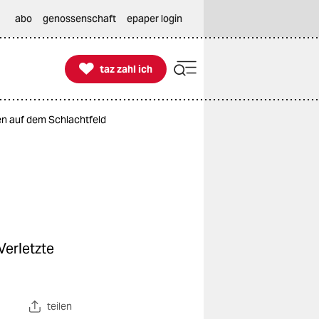
abo
genossenschaft
epaper login

taz zahl ich
taz zahl ich
en auf dem Schlachtfeld
Verletzte
teilen