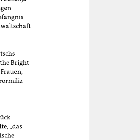
egen
efängnis
nwaltschaft
tschs
 the Bright
 Frauen,
rormiliz
tück
te, „das
ische