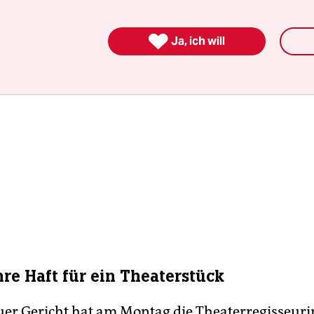

Ja, ich will
hre Haft für ein Theaterstück
er Gericht hat am Montag die Theaterregisseuri