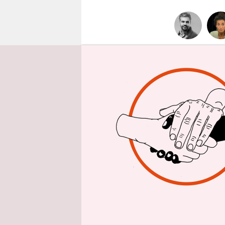
epaper login
Das
russis
wichtigste
Meduza in 
seine Stimm
März 2023
wöchentlic
wird von d
In der Woch
anderem ü