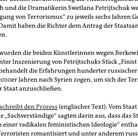
h und die Dramatikerin Swetlana Petrijtschuk w
igung von Terrorismus“ zu jeweils sechs Jahren G
. Damit haben die Richter dem Antrag der Staatsa
en.
wurden die beiden Künstlerinnen wegen Berkowi
ter Inszenierung von Petrijtschuks Stück „Finist
s behandelt die Erfahrungen hunderter russischer
 2010er Jahren nach Syrien zogen, um sich der Ter
r Staat anzuschließen.
schreibt den Prozess
(englischer Text): Vom Staat
e „Sachverständige“ sagten darin aus, dass das S
 einer radikalen feministischen Ideologie“ enthal
 Terroristen romantisiert und unter anderem russ