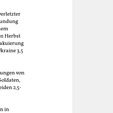
erletzter
rwundung
inem
en Herbst
Evakuierung
kraine 3,5
tzungen von
Soldaten,
eiden 2,5-
n in