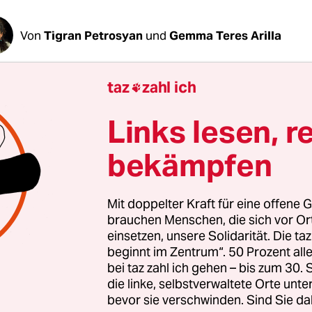
Von
Tigran Petrosyan
und
Gemma Teres Arilla
taz
zahl ich

ch
- und
englischsprachige
Portal Meduza zählt zu 
n unabhängigen russischen Medien.
Im Januar 20
Links lesen, r
Russland komplett verboten
. Doch Meduza erhebt
e gegen den Krieg – aus dem Exil. Die taz präsentie
bekämpfen
 unter
taz.de/meduza
immer mittwochs in einer
hen Auswahl, worüber Meduza aktuell berichtet. D
Mit doppelter Kraft für eine offene G
er
taz Panter Stiftung
gefördert.
brauchen Menschen, die sich vor O
einsetzen, unsere Solidarität. Die ta
beginnt im Zentrum“. 50 Prozent a
e vom 4. bis zum 10. Juli 2024
berichtete
Meduza
bei taz zahl ich gehen – bis zum 30
ber folgende Themen:
die linke, selbstverwaltete Orte unte
bevor sie verschwinden. Sind Sie da