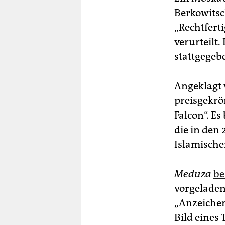
Berkowitsc
„Rechtfert
verurteilt
stattgegeb
Angeklagt 
preisgekrön
Falcon“. E
die in den
Islamische
Meduza
be
vorgeladen
„Anzeichen
Bild eines