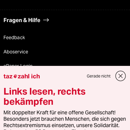
Fragen & Hilfe
Feedback
Aboservice
ePaper Login
taz
zahl ich
Gerade nicht

Downloads für Abonnierende
Links lesen, rechts
bekämpfen
© 2026 taz Verlags und Vertriebs GmbH
Alle Rechte vorbehalten. Bei rechtlichen Fragen oder für Genehmigungen
Mit doppelter Kraft für eine offene Gesellschaft!
wenden Sie sich bitte an
lizenzen@taz.de
Besonders jetzt brauchen Menschen, die sich gegen
Rechtsextremismus einsetzen, unsere Solidarität.