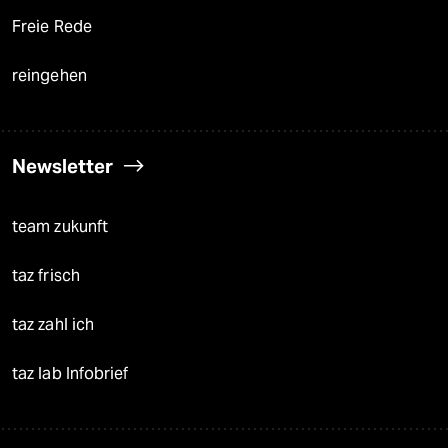
Freie Rede
reingehen
Newsletter
team zukunft
taz frisch
taz zahl ich
taz lab Infobrief