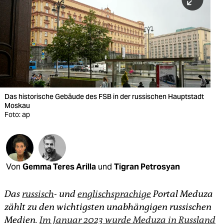
berlin
nord
wahrheit
verlag
verlag
Das historische Gebäude des FSB in der russischen Hauptstadt
Moskau
veranstaltungen
Foto: ap
shop
fragen & hilfe
unterstützen
Von
Gemma Teres Arilla
und
Tigran Petrosyan
abo
Das
russisch
- und
englischsprachige
Portal Meduza
genossenschaft
zählt zu den wichtigsten unabhängigen russischen
Medien.
Im Januar 2023 wurde Meduza in Russland