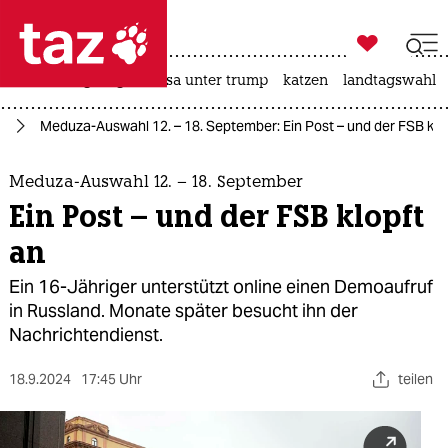

taz zahl ich
hitze
bergsteigen
usa unter trump
katzen
landtagswahl i

taz zahl ich
nd
Meduza-Auswahl 12. – 18. September: Ein Post – und der FSB klo
taz zahl ich
themen
Meduza-Auswahl 12. – 18. September
Ein Post – und der FSB klopft
politik
an
öko
Ein 16-Jähriger unterstützt online einen Demoaufruf
in Russland. Monate später besucht ihn der
gesellschaft
Nachrichtendienst.
kultur
18.9.2024
17:45 Uhr
teilen
sport