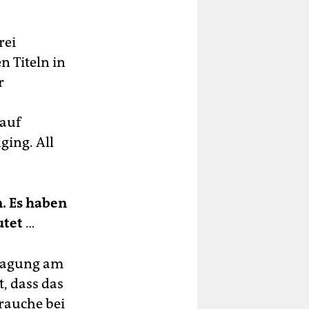
rei
 Titeln in
r
 auf
ging. All
. Es haben
utet
…
ntagung am
t, dass das
rauche bei