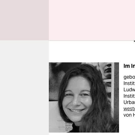
natürlich 
vorher kau
haben früh
Wirtschaft
darauf rea
Im I
gebor
Inst
Ludw
Insti
Urba
west
von 