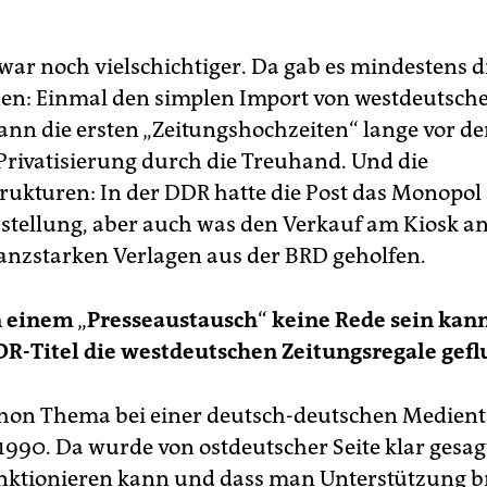
war noch vielschichtiger. Da gab es mindestens d
n: Einmal den simplen Import von westdeutschen
ann die ersten „Zeitungshochzeiten“ lange vor de
 Privatisierung durch die Treuhand. Und die
trukturen: In der DDR hatte die Post das Monopol
stellung, aber auch was den Verkauf am Kiosk an
nanzstarken Verlagen aus der BRD geholfen.
n einem
„
Presseaustausch
“
keine Rede sein kann
DR-Titel die westdeutschen Zeitungsregale gefl
chon Thema bei einer deutsch-deutschen Medie
1990. Da wurde von ostdeutscher Seite klar gesag
unktionieren kann und dass man Unterstützung b