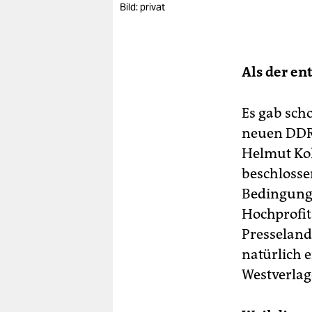
Bild: privat
Als der en
Es gab sc
neuen DDR
Helmut Koh
beschlosse
Bedingunge
Hochprofit
Presseland
natürlich e
Westverlage