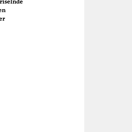
riselnde
en
er