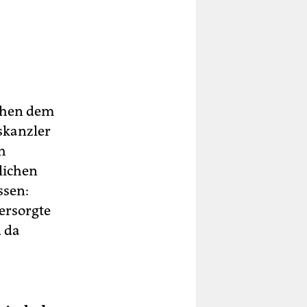
chen dem
kanzler
h
lichen
ssen:
ersorgte
d da