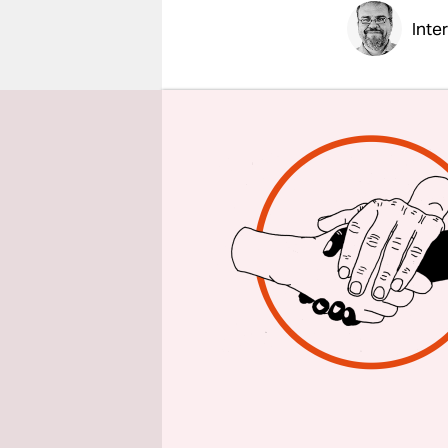
epaper login
Inte
taz am wo
DDR-Regier
Bedingung
dem Westen
neue DDR-
Logik west
wirklich e
Mandy Trö
Denn es ga
Menschen, 
zentralen 