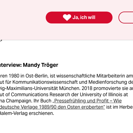
auch, dass alle Westzeitungen haben wollten, an 
m herankam. Parallel zu diesen Reforminitiative

Ja, ich will
 die westdeutsche Politik und vor allem die west
 ihre Interessen ausgespielt. Und die DDR-Regie
gieren …
nterview: Mandy Tröger
en 1980 in Ost-Berlin, ist wissenschaftliche Mitarbeiterin am
itut für Kommunikationswissenschaft und Medienforschung d
ig-Maximilians-Universität München. 2018 promovierte sie 
tut of Communications Research der University of Illinois at
na Champaign. Ihr Buch
„Pressefrühling und Profit – Wie
deutsche Verlage 1989/90 den Osten eroberten“
ist im Herbe
Halem-Verlag erschienen.