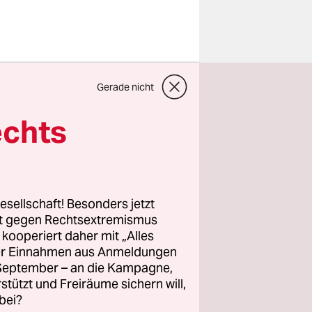
wollte die
Gerade nicht
lätter aus
echts
r diese
 und der
 War es
esellschaft! Besonders jetzt
rt gegen Rechtsextremismus
z kooperiert daher mit „Alles
equenz.
ller Einnahmen aus Anmeldungen
en
. September – an die Kampagne,
er
rstützt und Freiräume sichern will,
u gehört
bei?