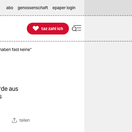
abo
genossenschaft
epaper login

taz zahl ich
taz zahl ich
haben fast keine“
rde aus
s
teilen