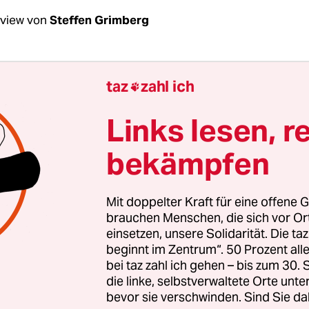
rview von
Steffen Grimberg
chenende: Frau Tröger, nach der Maueröffnung 
taz
zahl ich

ung eine freie Medienlandschaft. Also gleiche
en für
alte und neue Titel aus dem Osten
und B
Links lesen, r
. In Ihrem Buch heißt es aber, die Entwürfe fü
bekämpfen
Medienordnung „gründeten auf den Interessen
deutscher Verlage“. Was ist da schief gegangen?
in abgekartetes Spiel?
Mit doppelter Kraft für eine offene G
brauchen Menschen, die sich vor O
einsetzen, unsere Solidarität. Die ta
ger:
Das zwar nicht, aber eine Art logische Kons
beginnt im Zentrum“. 50 Prozent a
b ja den enormen Reformdruck von unten, von d
bei taz zahl ich gehen – bis zum 30
die 1989/90 auf die Straße gingen. Da war eine d
die linke, selbstverwaltete Orte unte
Forderungen: freie Presse, Meinungsfreiheit. Daz
bevor sie verschwinden. Sind Sie da