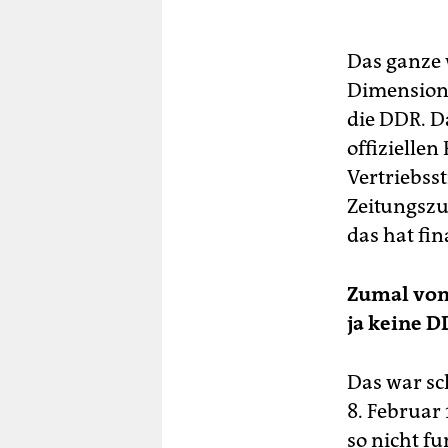
Das ganze 
Dimensione
die DDR. D
offiziellen
Vertriebss
Zeitungszu
das hat fi
Zumal vo
ja keine D
Das war s
8. Februar 
so nicht f