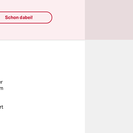
die man
n im Osten
Schon dabei!
deutsche
rung musste
er
am
rt