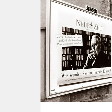
berlin
nord
wahrheit
verlag
verlag
veranstaltungen
shop
fragen & hilfe
unterstützen
abo
genossenschaft