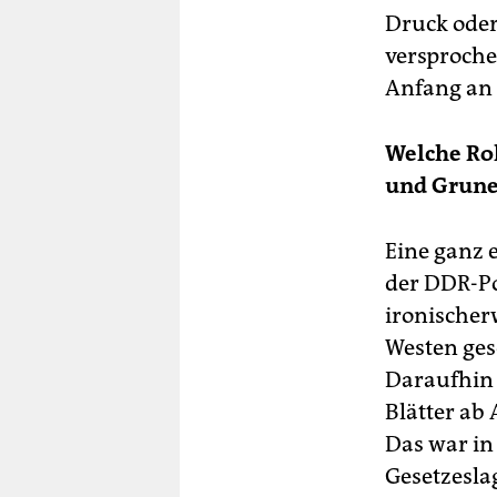
Druck oder
versprochen
Anfang an 
Welche Rol
und Gruner
Eine ganz 
der DDR-Po
ironischer
Westen gesc
Daraufhin 
Blätter ab
Das war in
Gesetzeslag