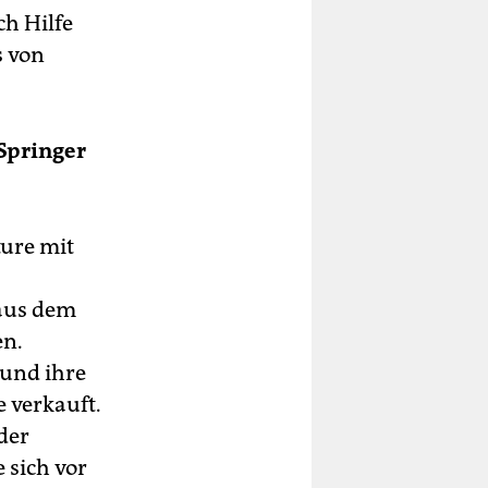
h Hilfe
s von
 Springer
ture mit
 aus dem
en.
 und ihre
 verkauft.
der
 sich vor