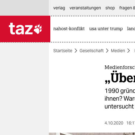
hautnavigation anspringen
hauptinhalt anspringen
footer anspringen
verlag
veranstaltungen
shop
fragen &
nahost-konflikt
usa unter trump
lan

taz zahl ich
taz zahl ich
Startseite
Gesellschaft
Medien
themen
politik
Medienforsc
„Über
öko
1990 gründ
gesellschaft
ihnen? War
untersucht
kultur
sport
4.10.2020
16:1