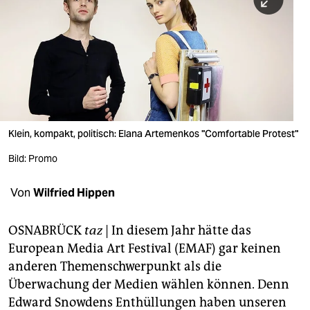
berlin
nord
wahrheit
verlag
verlag
Klein, kompakt, politisch: Elana Artemenkos "Comfortable Protest"
veranstaltungen
Bild: Promo
shop
Von
Wilfried Hippen
fragen & hilfe
unterstützen
OSNABRÜCK
taz
| In diesem Jahr hätte das
European Media Art Festival (EMAF) gar keinen
abo
anderen Themenschwerpunkt als die
Überwachung der Medien wählen können. Denn
genossenschaft
Edward Snowdens Enthüllungen haben unseren