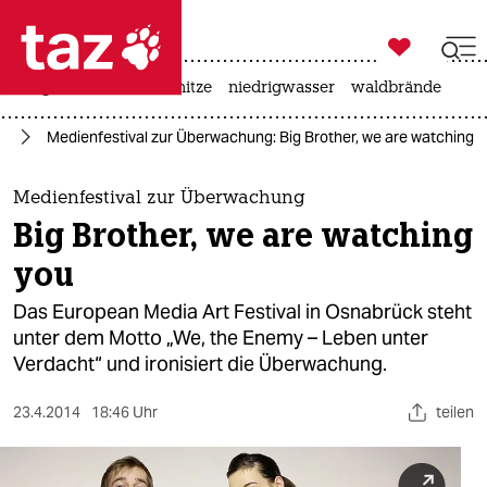

taz zahl ich
krieg in der ukraine
hitze
niedrigwasser
waldbrände

taz zahl ich
ng
Medienfestival zur Überwachung: Big Brother, we are watching 
taz zahl ich
themen
Medienfestival zur Überwachung
Big Brother, we are watching
politik
you
öko
Das European Media Art Festival in Osnabrück steht
unter dem Motto „We, the Enemy – Leben unter
gesellschaft
Verdacht“ und ironisiert die Überwachung.
kultur
23.4.2014
18:46 Uhr
teilen
sport