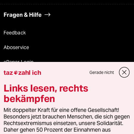
Fragen & Hilfe
Feedback
Aboservice
ePaper Login
taz
zahl ich
Gerade nicht

Downloads für Abonnierende
Links lesen, rechts
bekämpfen
© 2026 taz Verlags und Vertriebs GmbH
Mit doppelter Kraft für eine offene Gesellschaft!
Alle Rechte vorbehalten. Bei rechtlichen Fragen oder für Genehmigungen
wenden Sie sich bitte an
lizenzen@taz.de
Besonders jetzt brauchen Menschen, die sich gegen
Rechtsextremismus einsetzen, unsere Solidarität.
Daher gehen 50 Prozent der Einnahmen aus
Feedback
Redaktionsstatut
Kommune-Richtlinien
KI-