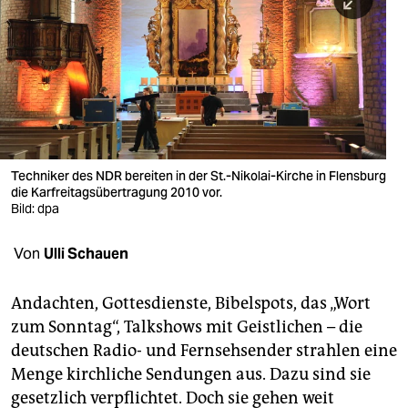
berlin
nord
wahrheit
verlag
verlag
Techniker des NDR bereiten in der St.-Nikolai-Kirche in Flensburg
die Karfreitagsübertragung 2010 vor.
veranstaltungen
Bild: dpa
shop
Von
Ulli Schauen
fragen & hilfe
unterstützen
Andachten, Gottesdienste, Bibelspots, das „Wort
zum Sonntag“, Talkshows mit Geistlichen – die
abo
deutschen Radio- und Fernsehsender strahlen eine
Menge kirchliche Sendungen aus. Dazu sind sie
genossenschaft
gesetzlich verpflichtet. Doch sie gehen weit