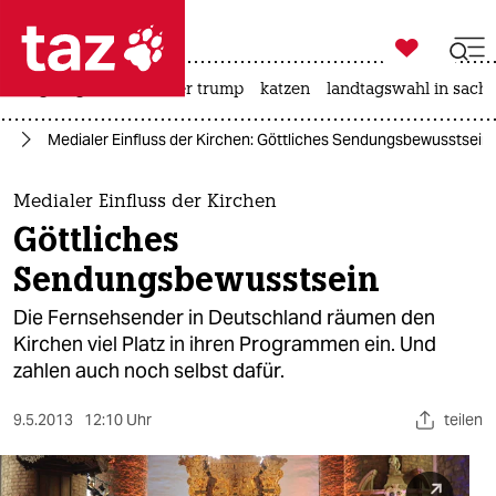

taz zahl ich
bergsteigen
usa unter trump
katzen
landtagswahl in sachs

taz zahl ich
en
Medialer Einfluss der Kirchen: Göttliches Sendungsbewusstsein
taz zahl ich
themen
Medialer Einfluss der Kirchen
Göttliches
politik
Sendungsbewusstsein
öko
Die Fernsehsender in Deutschland räumen den
Kirchen viel Platz in ihren Programmen ein. Und
gesellschaft
zahlen auch noch selbst dafür.
kultur
9.5.2013
12:10 Uhr
teilen
sport