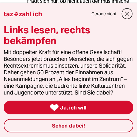
Fragt sich nur, ob nicht auch der muslimische
Freitags-Gottesdienst im Fernsehen
taz
zahl ich
Gerade nicht
übertragen werden könnte. Schließlich sind

unsere muslimischen Mitbürger hierzulande
Links lesen, rechts
auch Gebührenzahler und der Islam ist
unbestritten eine Weltreligion...
bekämpfen
Stürzenberger und unsere C-Parteien würden
Mit doppelter Kraft für eine offene Gesellschaft!
sich -unfreiwillig unisono- überschlagen.
Besonders jetzt brauchen Menschen, die sich gegen
Rechtsextremismus einsetzen, unsere Solidarität.
Daher gehen 50 Prozent der Einnahmen aus
D.J.
D
Neuanmeldungen an „Alles beginnt im Zentrum“ –
eine Kampagne, die bedrohte linke Kulturzentren
09.05.2013
,
13:33 Uhr
und Jugendorte unterstützt. Sind Sie dabei?
100000 Euro Produktionskosten für einen
Gottesdienst bzw. dessen Übertragung? Das

Ja, ich will
bekommen auch nur die öffentlich-rechtlichen
Witzfiguren fertig.
Schon dabei!
Im Übrigen bin ich der Meinung, dass das
schmarotzende ÖR in seiner jetzigen Form