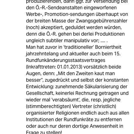
produzierenden, dann ggf. zur Versendung bei
den Ö.-R.-Sendeanstalten eingeworfenen
Werbe-, Promotion-sendungen überhaupt von
der breiten Masse der Zwangsgebührenzahler
(noch) akzeptiert, geduldet werden würden,
denn die Ö.-R. gehen bei derlei Produktionen
ungleich subtiler manipulativ vor; .... .
Man hat zuvor in ‘traditioneller’ Borniertheit
jahrzehntelang und aktueller auch beim 15.
Rundfunkänderungsstaatsvertrages
(Inkrafttreten: 01.01.2013) vorsätzlich beide
Augen, denn: „Mit den Zweiten kaut man
besser“, zugedrückt und selbst der konstanten
Entwicklung: zunehmende Säkularisierung der
Gesellschaft, keinerlei Rechnung getragen und
wieder mal ‘verabsäumt’, die, resp. jegliche
(stimmberechtigten) Vertreter (christlich)
organisierter Religionen endlich auch aus allen
Institutionen der Rundfunkräte zu entfernen
oder auch nur deren dortige Anwesenheit in
Frage zu stellen!