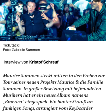
berlin
nord
wahrheit
verlag
verlag
Tick, tack!
Foto: Gabriele Summen
veranstaltungen
Interview von
Kristof Schreuf
shop
fragen & hilfe
Maurice Summen steckt mitten in den Proben zur
Tour seines neuen Projekts Maurice & die Familie
unterstützen
Summen. In großer Besetzung mit befreundeten
abo
Musikern hat er ein neues Album namens
„Bmerica“ eingespielt. Ein bunter Strauß an
genossenschaft
funkigen Songs, arrangiert vom Keyboarder