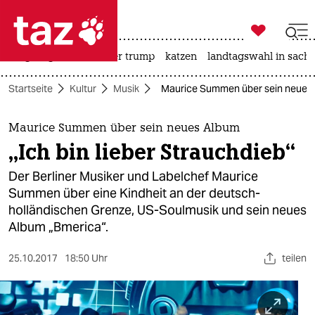

taz zahl ich
bergsteigen
usa unter trump
katzen
landtagswahl in sachs

taz zahl ich
Startseite
Kultur
Musik
Maurice Summen über sein neues Al
taz zahl ich
themen
Maurice Summen über sein neues Album
„Ich bin lieber Strauchdieb“
politik
Der Berliner Musiker und Labelchef Maurice
öko
Summen über eine Kindheit an der deutsch-
holländischen Grenze, US-Soulmusik und sein neues
gesellschaft
Album „Bmerica“.
kultur
25.10.2017
18:50 Uhr
teilen
sport