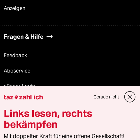
Anzeigen
Fragen & Hilfe
Feedback
Aboservice
ePaper Login
taz
zahl ich
Gerade nicht

Downloads für Abonnierende
Links lesen, rechts
bekämpfen
© 2026 taz Verlags und Vertriebs GmbH
Mit doppelter Kraft für eine offene Gesellschaft!
Alle Rechte vorbehalten. Bei rechtlichen Fragen oder für Genehmigungen