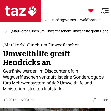

taz zahl ich
krieg in der ukraine
hitze
niedrigwasser
waldbrände

taz zahl ich
ie
„Maulkorb“-Clinch um Einwegflaschen: Umwelthilfe greift Hendri
taz zahl ich
themen
„Maulkorb“-Clinch um Einwegflaschen
Umwelthilfe greift
politik
Hendricks an
öko
Getränke werden im Discounter oft in
Wegwerfflaschen verkauft. Ist eine Sonderabgabe
gesellschaft
fürs Mehrwegsystem nötig? Umwelthilfe und
Ministerium streiten lautstark.
kultur
sport
3.3.2015
15:08 Uhr
teilen