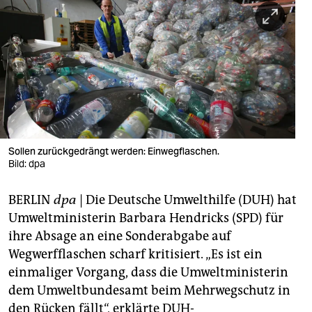
berlin
nord
wahrheit
verlag
verlag
veranstaltungen
Sollen zurückgedrängt werden: Einwegflaschen.
Bild: dpa
shop
BERLIN
dpa
| Die Deutsche Umwelthilfe (DUH) hat
fragen & hilfe
Umweltministerin Barbara Hendricks (SPD) für
unterstützen
ihre Absage an eine Sonderabgabe auf
Wegwerfflaschen scharf kritisiert. „Es ist ein
abo
einmaliger Vorgang, dass die Umweltministerin
genossenschaft
dem Umweltbundesamt beim Mehrwegschutz in
den Rücken fällt“, erklärte DUH-