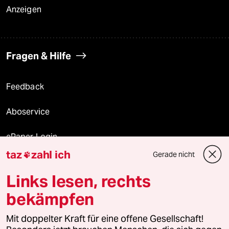
Anzeigen
Fragen & Hilfe
Feedback
Aboservice
ePaper Login
taz
zahl ich
Gerade nicht

Downloads für Abonnierende
Links lesen, rechts
bekämpfen
© 2026 taz Verlags und Vertriebs GmbH
Mit doppelter Kraft für eine offene Gesellschaft!
Alle Rechte vorbehalten. Bei rechtlichen Fragen oder für Genehmigungen
wenden Sie sich bitte an
lizenzen@taz.de