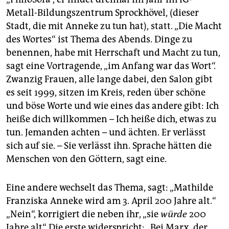
Metall-Bildungszentrum Sprockhövel, (dieser
Stadt, die mit Anneke zu tun hat), statt. „Die Macht
des Wortes“ ist Thema des Abends. Dinge zu
benennen, habe mit Herrschaft und Macht zu tun,
sagt eine Vortragende, „im Anfang war das Wort“.
Zwanzig Frauen, alle lange dabei, den Salon gibt
es seit 1999, sitzen im Kreis, reden über schöne
und böse Worte und wie eines das andere gibt: Ich
heiße dich willkommen – Ich heiße dich, etwas zu
tun. Jemanden achten – und ächten. Er verlässt
sich auf sie. – Sie verlässt ihn. Sprache hätten die
Menschen von den Göttern, sagt eine.
Eine andere wechselt das Thema, sagt: „Mathilde
Fran­zis­ka Anneke wird am 3. April 200 Jahre alt.“
„Nein“, korrigiert die neben ihr, „sie
würde
200
Jahre alt“. Die erste widerspricht: „Bei Marx, der