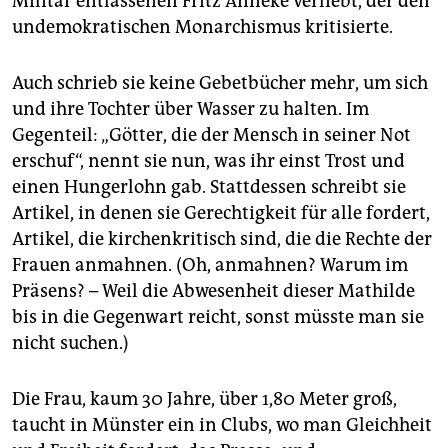
Militär entlassenen Fritz Anneke verliebt, der den
epaper login
undemokratischen Monarchismus kritisierte.
Auch schrieb sie keine Gebetbücher mehr, um sich
und ihre Tochter über Wasser zu halten. Im
Gegenteil: „Götter, die der Mensch in seiner Not
erschuf“, nennt sie nun, was ihr einst Trost und
einen Hungerlohn gab. Stattdessen schreibt sie
Artikel, in denen sie Gerechtigkeit für alle fordert,
Artikel, die kirchenkritisch sind, die die Rechte der
Frauen anmahnen. (Oh, anmahnen? Warum im
Präsens? – Weil die Abwesenheit dieser Mathilde
bis in die Gegenwart reicht, sonst müsste man sie
nicht suchen.)
Die Frau, kaum 30 Jahre, über 1,80 Meter groß,
taucht in Münster ein in Clubs, wo man Gleichheit