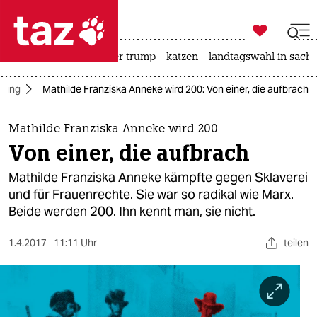

taz zahl ich
bergsteigen
usa unter trump
katzen
landtagswahl in sachs

taz zahl ich
ldung
Mathilde Franziska Anneke wird 200: Von einer, die aufbrach
taz zahl ich
themen
Mathilde Franziska Anneke wird 200
Von einer, die aufbrach
politik
Mathilde Franziska Anneke kämpfte gegen Sklaverei
öko
und für Frauenrechte. Sie war so radikal wie Marx.
Beide werden 200. Ihn kennt man, sie nicht.
gesellschaft
1.4.2017
11:11 Uhr
teilen
kultur
sport