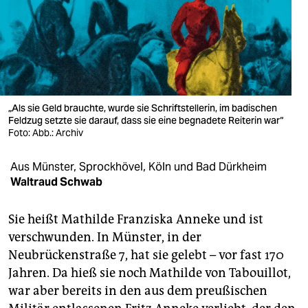
berlin
nord
wahrheit
verlag
„Als sie Geld brauchte, wurde sie Schriftstellerin, im badischen
Feldzug setzte sie darauf, dass sie eine begnadete Reiterin war“
verlag
Foto: Abb.: Archiv
veranstaltungen
Aus Münster, Sprockhövel, Köln und Bad Dürkheim
shop
Waltraud Schwab
fragen & hilfe
Sie heißt Mathilde Franziska Anneke und ist
unterstützen
verschwunden. In Münster, in der
Neubrückenstraße 7, hat sie gelebt – vor fast 170
abo
Jahren. Da hieß sie noch Mathilde von Tabouillot,
genossenschaft
war aber bereits in den aus dem preußischen