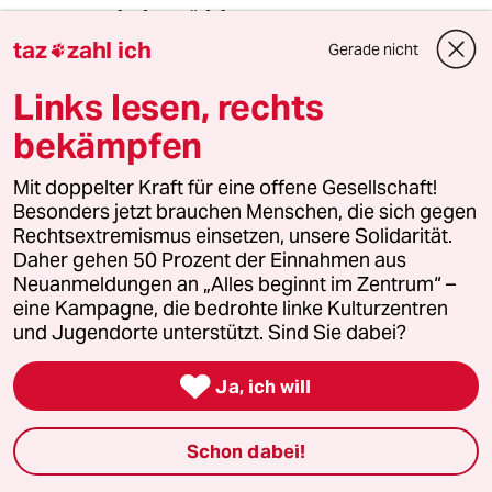
assistiert, als die Mädchen verstummen. „Gut
taz
zahl ich
fanden sie“, sagt sie, „dass sich Anneke auch in
Gerade nicht

Frauen verliebt hat. Das hat sie beeindruckt.“ Und
Links lesen, rechts
sie erzählt noch, dass sie Geschichte studierte, aber
von Mathilde Franziska Anneke dabei nie erfuhr.
bekämpfen
Mit doppelter Kraft für eine offene Gesellschaft!
Besonders jetzt brauchen Menschen, die sich gegen
Die Engagierten stärken
Rechtsextremismus einsetzen, unsere Solidarität.
Daher gehen 50 Prozent der Einnahmen aus
Neuanmeldungen an „Alles beginnt im Zentrum“ –
Der drohende Erfolg der AfD bei den kommenden
eine Kampagne, die bedrohte linke Kulturzentren
Landtagswahlen zeigt, wie stark rechtsextreme
und Jugendorte unterstützt. Sind Sie dabei?
Kräfte inzwischen geworden sind. Gerade jetzt
braucht es Zusammenhalt und Solidarität. Auch

Ja, ich will
und vor allem mit den Menschen, die sich vor Ort
für eine starke Zivilgesellschaft einsetzen. Die taz
Schon dabei!
kooperiert deshalb mit "Alles beginnt im
Zentrum". Die Kampagne unterstützt bundesweit