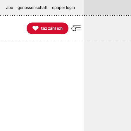
abo
genossenschaft
epaper login

taz zahl ich
taz zahl ich