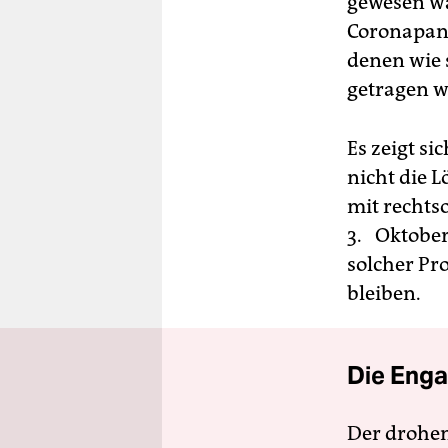
gewesen wä
Coronapand
denen wie 
getragen 
Es zeigt si
nicht die 
mit rechts
3. Oktober
solcher Pr
bleiben.
Die Enga
Der drohe