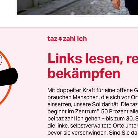
taz
zahl ich

em nutzt ein Mund-Nasen-Schutz in Coronazeite
Links lesen, r
Chefvirologe der Charité, Christian Drosten, hat 
Dienstag nach langer Pause wieder in einem Podc
bekämpfen
d ist dabei zu einem klaren „Ja, aber“ – oder bes
mmen: Es gebe zwar Schwächen der Alltagsmasken
Mit doppelter Kraft für eine offene G
ertragung des Coronavirus zu verhindern. Denn
brauchen Menschen, die sich vor O
hen mit Masken nicht so schnell infizieren wie o
einsetzen, unsere Solidarität. Die ta
Frage, wie zentral die Rolle von Aerosolen für die
beginnt im Zentrum“. 50 Prozent a
t.
bei taz zahl ich gehen – bis zum 30
die linke, selbstverwaltete Orte unte
bevor sie verschwinden. Sind Sie da
or Andreas Geisel (SPD) beantwortet die Maskenf