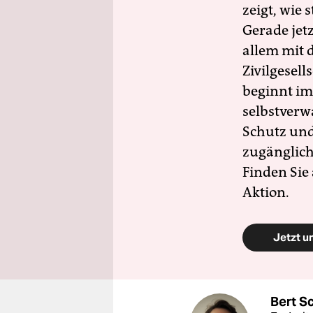
zeigt, wie
Gerade jet
allem mit d
Zivilgesell
beginnt im
selbstverw
Schutz und 
zugänglich
Finden Sie
Aktion.
Jetzt u
Bert S