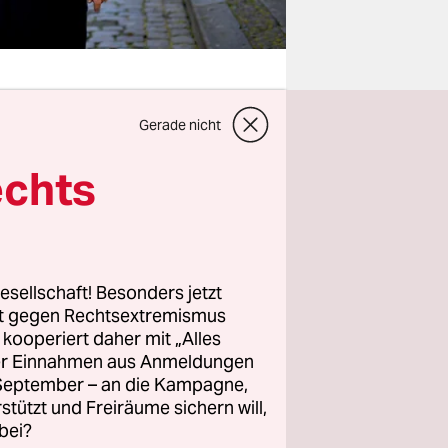
Gerade nicht
n? Der
echts
sich am
ast zu Wort
ser: „Aber
 darin, die
esellschaft! Besonders jetzt
och könnten
rt gegen Rechtsextremismus
hne. Offen
z kooperiert daher mit „Alles
 Verbreitung
ller Einnahmen aus Anmeldungen
. September – an die Kampagne,
rstützt und Freiräume sichern will,
bei?
rage – in