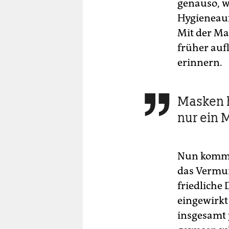
genauso, wi
Hygieneauf
Mit der Ma
früher aufl
erinnern.
Masken h

nur ein M
Nun kommt d
das Vermum
friedliche
eingewirkt 
insgesamt 