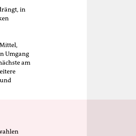
rängt, in
ken
Mittel,
den Umgang
 nächste am
eitere
 und
wahlen