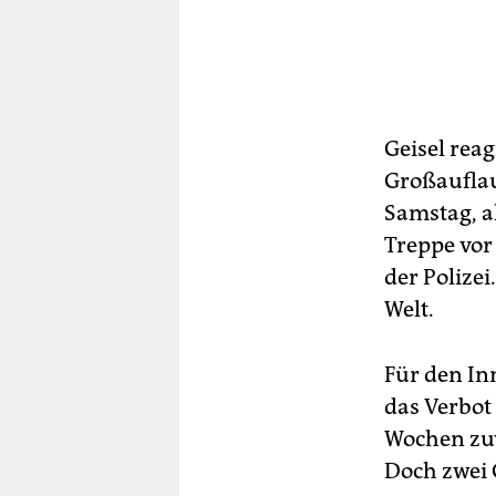
Geisel rea
Großaufla
Samstag, a
Treppe vor
der Polize
Welt.
Für den In
das Verbot
Wochen zuv
Doch zwei 