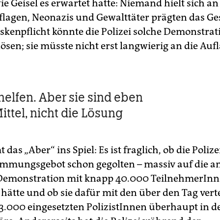
e Geisel es erwartet hatte: Niemand hielt sich an
lagen, Neonazis und Gewalttäter prägten das G
skenpflicht könnte die Polizei solche Demonstra
ösen; sie müsste nicht erst langwierig an die Auf
elfen. Aber sie sind eben
ittel, nicht die Lösung
as „Aber“ ins Spiel: Es ist fraglich, ob die Polize
mungsgebot schon gegolten – massiv auf die a
 Demonstration mit knapp 40.000 TeilnehmerIn
hätte und ob sie dafür mit den über den Tag verte
3.000 eingesetzten PolizistInnen überhaupt in d