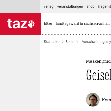
hautnavigation anspringen
hauptinhalt anspringen
footer anspringen
verlag
veranstaltungen
shop
fragen &
hitze
landtagswahl in sachsen-anhalt

taz zahl ich
taz zahl ich
Startseite
Berlin
Verschwörungsmy
themen
politik
Maskenpflic
öko
Geisel
gesellschaft
kultur
Kom
sport