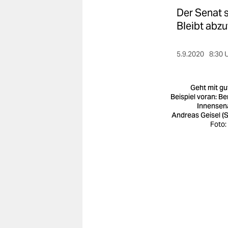
berlin
Der Senat 
nord
Bleibt abz
wahrheit
5.9.2020
8:30 
verlag
Geht mit g
verlag
Beispiel voran: Be
Innensen
veranstaltungen
Andreas Geisel (
Foto:
shop
fragen & hilfe
unterstützen
abo
genossenschaft