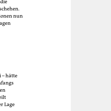
 die
eschehen.
tionen nun
lagen
i – hätte
nfangs
nen
ilt
er Lage