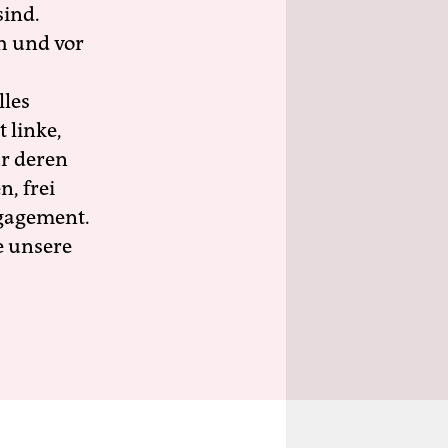
sind.
h und vor
lles
 linke,
ür deren
n, frei
ngagement.
e unsere