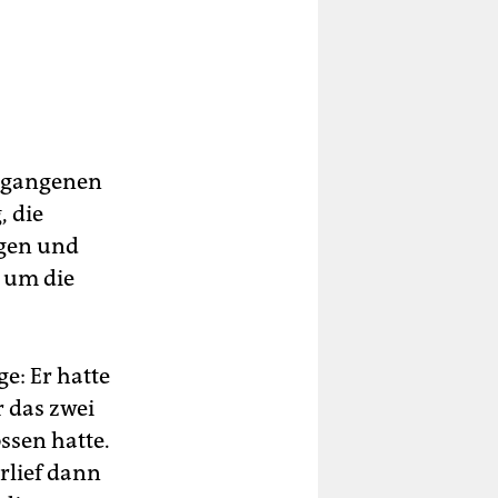
rgangenen
, die
ngen und
n um die
e: Er hatte
 das zwei
ssen hatte.
rlief dann