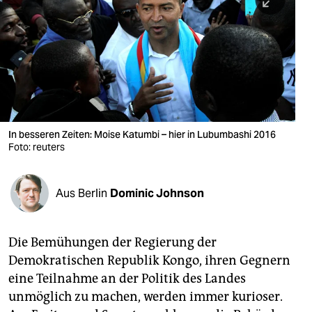
berlin
nord
wahrheit
verlag
verlag
In besseren Zeiten: Moise Katumbi – hier in Lubumbashi 2016
Foto: reuters
veranstaltungen
shop
Aus Berlin
Dominic Johnson
fragen & hilfe
unterstützen
Die Bemühungen der Regierung der
Demokratischen Republik Kongo, ihren Gegnern
abo
eine Teilnahme an der Politik des Landes
genossenschaft
unmöglich zu machen, werden immer kurioser.