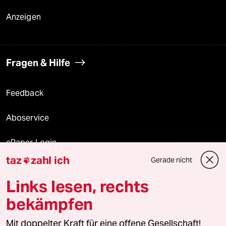
Anzeigen
Fragen & Hilfe
Feedback
Aboservice
ePaper Login
taz
zahl ich
Gerade nicht

Downloads für Abonnierende
Links lesen, rechts
bekämpfen
© 2026 taz Verlags und Vertriebs GmbH
Mit doppelter Kraft für eine offene Gesellschaft!
Alle Rechte vorbehalten. Bei rechtlichen Fragen oder für Genehmigungen