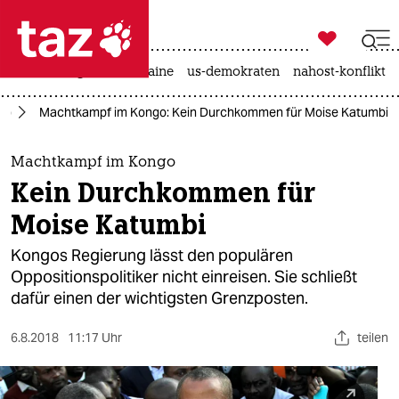

taz zahl ich
hitze
krieg in der ukraine
us-demokraten
nahost-konflikt

taz zahl ich
go
Machtkampf im Kongo: Kein Durchkommen für Moise Katumbi
taz zahl ich
themen
Machtkampf im Kongo
Kein Durchkommen für
politik
Moise Katumbi
öko
Kongos Regierung lässt den populären
Oppositionspolitiker nicht einreisen. Sie schließt
gesellschaft
dafür einen der wichtigsten Grenzposten.
kultur
6.8.2018
11:17 Uhr
teilen
sport