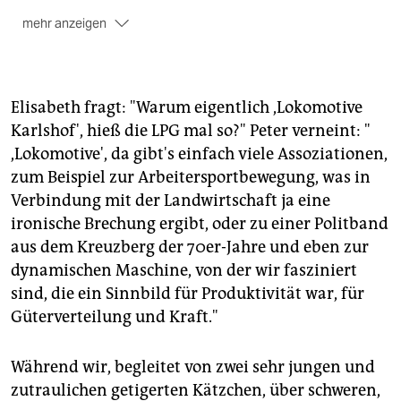
mehr anzeigen
2006 Einstieg ins NKL-Projekt "Lokomotive Karlshof"
(NKL steht für "nichtkommerzielle Landwirtschaft").
Zeitgleich Gründung des Internetbuchladens
reiseliteratur-online.de (Belletristik und Sachbuch
Elisabeth fragt: "Warum eigentlich ,Lokomotive
zum jeweiligen Reiseland) und des neuen Ablegers
Karlshof', hieß die LPG mal so?" Peter verneint: "
links-lesen.de (dessen Erträge dann wiederum in die
,Lokomotive', da gibt's einfach viele Assoziationen,
NKL fließen, in ein linkes Hausprojekt in Potsdam und
zum Beispiel zur Arbeitersportbewegung, was in
einen antisexistischen Frauen-Info-Laden in Neuköln).
Verbindung mit der Landwirtschaft ja eine
ironische Brechung ergibt, oder zu einer Politband
aus dem Kreuzberg der 70er-Jahre und eben zur
dynamischen Maschine, von der wir fasziniert
sind, die ein Sinnbild für Produktivität war, für
Güterverteilung und Kraft."
Während wir, begleitet von zwei sehr jungen und
zutraulichen getigerten Kätzchen, über schweren,