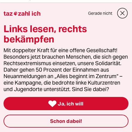
als anderswo. Zum ersten Mal bin ich nicht mehr
taz
zahl ich
so frustriert, nicht mehr so machtlos."
Gerade nicht

Links lesen, rechts
Die Engagierten stärken
bekämpfen
Mit doppelter Kraft für eine offene Gesellschaft!
Der drohende Erfolg der AfD bei den kommenden
Besonders jetzt brauchen Menschen, die sich gegen
Landtagswahlen zeigt, wie stark rechtsextreme
Rechtsextremismus einsetzen, unsere Solidarität.
Kräfte inzwischen geworden sind. Gerade jetzt
Daher gehen 50 Prozent der Einnahmen aus
Neuanmeldungen an „Alles beginnt im Zentrum“ –
braucht es Zusammenhalt und Solidarität. Auch
eine Kampagne, die bedrohte linke Kulturzentren
und vor allem mit den Menschen, die sich vor Ort
und Jugendorte unterstützt. Sind Sie dabei?
für eine starke Zivilgesellschaft einsetzen. Die taz
kooperiert deshalb mit "Alles beginnt im

Ja, ich will
Zentrum". Die Kampagne unterstützt bundesweit
linke, selbstverwaltete Orte und baut einen
Schon dabei!
solidarischen Fonds für deren Schutz und Erhalt
auf. Eine offene Gesellschaft braucht guten, frei