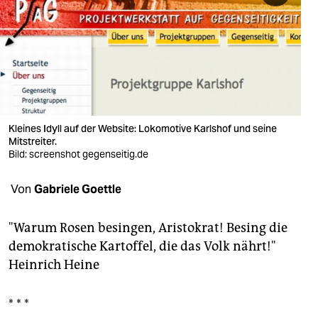
berlin
nord
wahrheit
verlag
verlag
Kleines Idyll auf der Website: Lokomotive Karlshof und seine
Mitstreiter.
veranstaltungen
Bild: screenshot gegenseitig.de
shop
Von
Gabriele Goettle
fragen & hilfe
"Warum Rosen besingen, Aristokrat! Besing die
unterstützen
demokratische Kartoffel, die das Volk nährt!"
Heinrich Heine
abo
genossenschaft
* * *