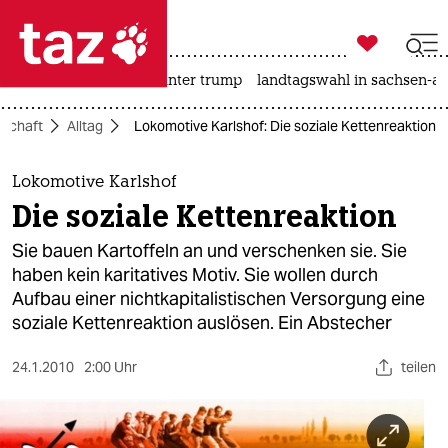

taz zahl ich
nahost-konflikt
usa unter trump
landtagswahl in sachsen-an

taz zahl ich
lschaft
Alltag
Lokomotive Karlshof: Die soziale Kettenreaktion
taz zahl ich
themen
Lokomotive Karlshof
Die soziale Kettenreaktion
politik
Sie bauen Kartoffeln an und verschenken sie. Sie
öko
haben kein karitatives Motiv. Sie wollen durch
Aufbau einer nichtkapitalistischen Versorgung eine
gesellschaft
soziale Kettenreaktion auslösen. Ein Abstecher
kultur
24.1.2010
2:00 Uhr
teilen
sport