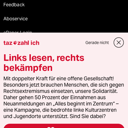
Feedback
Aboservice
ePaper Login
taz
zahl ich
Gerade nicht

Downloads für Abonnierende
Links lesen, rechts
bekämpfen
© 2026 taz Verlags und Vertriebs GmbH
Mit doppelter Kraft für eine offene Gesellschaft!
Alle Rechte vorbehalten. Bei rechtlichen Fragen oder für Genehmigungen
wenden Sie sich bitte an
lizenzen@taz.de
Besonders jetzt brauchen Menschen, die sich gegen
Rechtsextremismus einsetzen, unsere Solidarität.
Daher gehen 50 Prozent der Einnahmen aus
Feedback
Redaktionsstatut
Kommune-Richtlinien
KI-
Neuanmeldungen an „Alles beginnt im Zentrum“ –
eine Kampagne, die bedrohte linke Kulturzentren
Leitlinie
Informant
Datenschutz
Impressum
AGB
und Jugendorte unterstützt. Sind Sie dabei?
Seitenwende
Einwilligungen widerrufen (Ads)