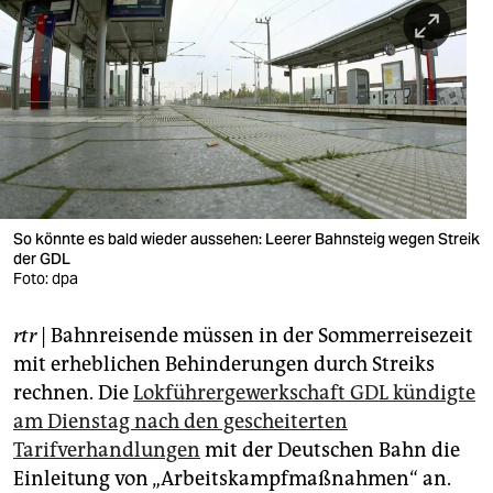
berlin
nord
wahrheit
verlag
verlag
veranstaltungen
So könnte es bald wieder aussehen: Leerer Bahnsteig wegen Streik
der GDL
shop
Foto: dpa
fragen & hilfe
rtr
| Bahnreisende müssen in der Sommerreisezeit
mit erheblichen Behinderungen durch Streiks
unterstützen
rechnen. Die
Lokführergewerkschaft GDL kündigte
abo
am Dienstag nach den gescheiterten
Tarifverhandlungen
mit der Deutschen Bahn die
genossenschaft
Einleitung von „Arbeitskampfmaßnahmen“ an.