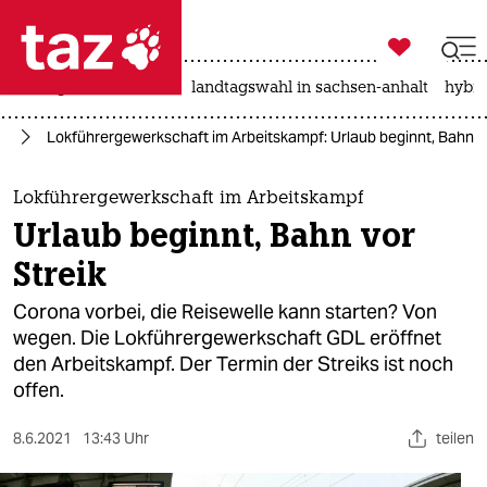

taz zahl ich
niedrigwasser
rente
landtagswahl in sachsen-anhalt
hybri

taz zahl ich
it
Lokführergewerkschaft im Arbeitskampf: Urlaub beginnt, Bahn vo
taz zahl ich
themen
Lokführergewerkschaft im Arbeitskampf
Urlaub beginnt, Bahn vor
politik
Streik
öko
Corona vorbei, die Reisewelle kann starten? Von
wegen. Die Lokführergewerkschaft GDL eröffnet
gesellschaft
den Arbeitskampf. Der Termin der Streiks ist noch
offen.
kultur
sport
8.6.2021
13:43 Uhr
teilen