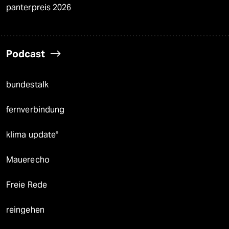
panterpreis 2026
Podcast
bundestalk
fernverbindung
klima update°
Mauerecho
Freie Rede
reingehen