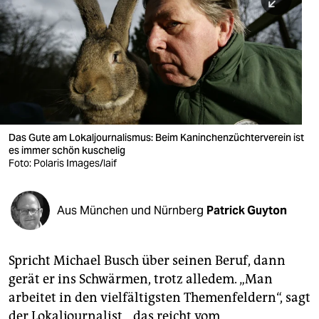
berlin
nord
wahrheit
verlag
verlag
Das Gute am Lokaljournalismus: Beim Kaninchenzüchterverein ist
es immer schön kuschelig
veranstaltungen
Foto: Polaris Images/laif
shop
fragen & hilfe
Aus München und Nürnberg
Patrick Guyton
unterstützen
Spricht Michael Busch über seinen Beruf, dann
abo
gerät er ins Schwärmen, trotz alledem. „Man
genossenschaft
arbeitet in den vielfältigsten Themenfeldern“, sagt
der Lokaljournalist, „das reicht vom