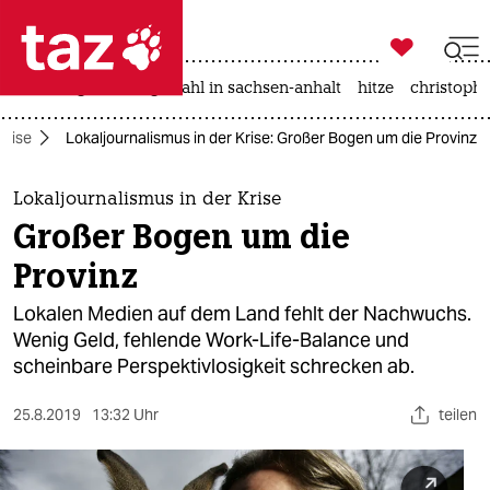

taz zahl ich
iran-krieg
landtagswahl in sachsen-anhalt
hitze
christophe

taz zahl ich
krise
Lokaljournalismus in der Krise: Großer Bogen um die Provinz
taz zahl ich
themen
Lokaljournalismus in der Krise
Großer Bogen um die
politik
Provinz
öko
Lokalen Medien auf dem Land fehlt der Nachwuchs.
Wenig Geld, fehlende Work-Life-Balance und
gesellschaft
scheinbare Perspektivlosigkeit schrecken ab.
kultur
25.8.2019
13:32 Uhr
teilen
sport