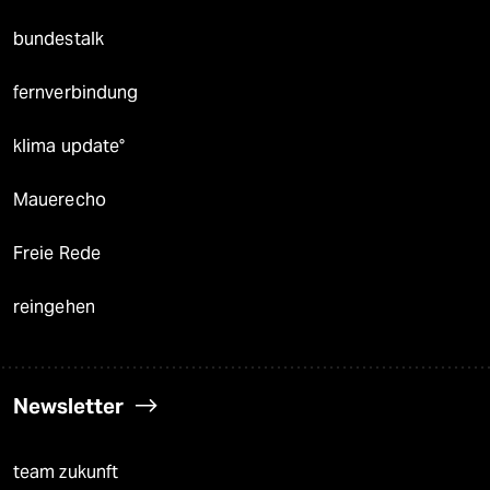
bundestalk
fernverbindung
klima update°
Mauerecho
Freie Rede
reingehen
Newsletter
team zukunft