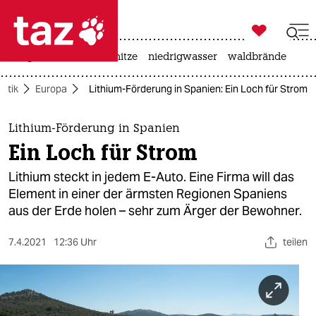

taz zahl ich
krieg in der ukraine
hitze
niedrigwasser
waldbrände

taz zahl ich
litik
Europa
Lithium-Förderung in Spanien: Ein Loch für Strom
taz zahl ich
themen
Lithium-Förderung in Spanien
Ein Loch für Strom
politik
Lithium steckt in jedem E-Auto. Eine Firma will das
öko
Element in einer der ärmsten Regionen Spaniens
aus der Erde holen – sehr zum Ärger der Bewohner.
gesellschaft
7.4.2021
12:36 Uhr
teilen
kultur
sport