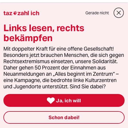
taz
zahl ich
Gerade nicht

taz

Links lesen, rechts
bekämpfen
Folgen Sie uns
Mit doppelter Kraft für eine offene Gesellschaft!
Besonders jetzt brauchen Menschen, die sich gegen
Ressorts
Rechtsextremismus einsetzen, unsere Solidarität.
Daher gehen 50 Prozent der Einnahmen aus
Neuanmeldungen an „Alles beginnt im Zentrum“ –
Politik
eine Kampagne, die bedrohte linke Kulturzentren
und Jugendorte unterstützt. Sind Sie dabei?
Öko

Ja, ich will
Gesellschaft
Schon dabei!
Kultur