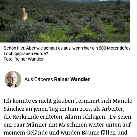
berlin
nord
wahrheit
verlag
Schön hier. Aber wie schaut es aus, wenn hier ein 800 Meter tiefes
verlag
Loch gegraben wurde?
Foto: Reiner Wandler
veranstaltungen
shop
Aus Cáceres
Reiner Wandler
fragen & hilfe
Ich konnte es nicht glauben“, erinnert sich Manolo
unterstützen
Sánchez an jenen Tag im Juni 2017, als Arbeiter,
abo
die Korkrinde ernteten, Alarm schlugen. „Da seien
ein paar Männer mit Maschinen weiter unten auf
genossenschaft
meinem Gelände und würden Bäume fällen und