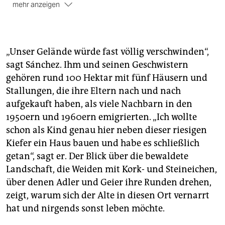
mehr anzeigen
Prognose
Eine Studie des Öko-Instituts schätzt, dass
im Jahr 2050 der Lithiumverbrauch bei jährlich 1,1
Millionen Tonnen liegen wird.
„Unser Gelände würde fast völlig verschwinden“,
Umwelt
Ökologisch bedenklich ist besonders die
sagt Sánchez. Ihm und seinen Geschwistern
Gewinnung von Lithium in Salzseen, etwa in Chile.
gehören rund 100 Hektar mit fünf Häusern und
Durch den Verbrauch des Salzwassers fließt
Stallungen, die ihre Eltern nach und nach
Trinkwasser nach, was zu einer Senkung des
aufgekauft haben, als viele Nachbarn in den
Süßwasserspiegels führt.
(taz)
1950ern und 1960ern emigrierten. „Ich wollte
schon als Kind genau hier neben dieser riesigen
Kiefer ein Haus bauen und habe es schließlich
getan“, sagt er. Der Blick über die bewaldete
Landschaft, die Weiden mit Kork- und Steineichen,
über denen Adler und Geier ihre Runden drehen,
zeigt, warum sich der Alte in diesen Ort vernarrt
hat und nirgends sonst leben möchte.