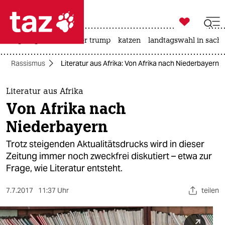

taz zahl ich
bergsteigen
usa unter trump
katzen
landtagswahl in sachs

taz zahl ich
Rassismus
Literatur aus Afrika: Von Afrika nach Niederbayern
taz zahl ich
themen
Literatur aus Afrika
Von Afrika nach
politik
Niederbayern
öko
Trotz steigenden Aktualitätsdrucks wird in dieser
Zeitung immer noch zweckfrei diskutiert – etwa zur
gesellschaft
Frage, wie Literatur entsteht.
kultur
7.7.2017
11:37 Uhr
teilen
sport