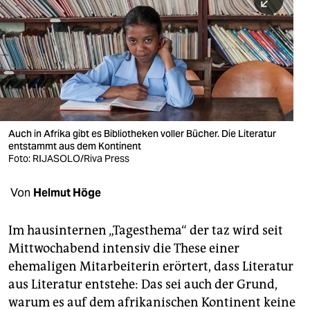
berlin
nord
wahrheit
verlag
verlag
Auch in Afrika gibt es Bibliotheken voller Bücher. Die Literatur
entstammt aus dem Kontinent
veranstaltungen
Foto: RIJASOLO/Riva Press
shop
Von
Helmut Höge
fragen & hilfe
unterstützen
Im hausinternen „Tagesthema“ der taz wird seit
Mittwochabend intensiv die These einer
abo
ehemaligen Mitarbeiterin erörtert, dass Literatur
aus Literatur entstehe: Das sei auch der Grund,
genossenschaft
warum es auf dem afrikanischen Kontinent keine