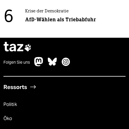
6
Krise der Demokratie
AfD-Wählen als Triebabfuhr
taz

Folgen Sie uns
Ressorts
Politik
Öko