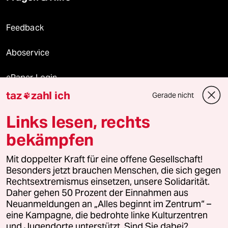
Feedback
Aboservice
ePaper Login
taz
zahl ich
Gerade nicht

Downloads für Abonnierende
Links lesen, rechts
bekämpfen
© 2026 taz Verlags und Vertriebs GmbH
Alle Rechte vorbehalten. Bei rechtlichen Fragen oder für Genehmigungen
Mit doppelter Kraft für eine offene Gesellschaft!
wenden Sie sich bitte an
lizenzen@taz.de
Besonders jetzt brauchen Menschen, die sich gegen
Rechtsextremismus einsetzen, unsere Solidarität.
Daher gehen 50 Prozent der Einnahmen aus
Feedback
Redaktionsstatut
Kommune-Richtlinien
KI-
Neuanmeldungen an „Alles beginnt im Zentrum“ –
eine Kampagne, die bedrohte linke Kulturzentren
Leitlinie
Informant
Datenschutz
Impressum
AGB
und Jugendorte unterstützt. Sind Sie dabei?