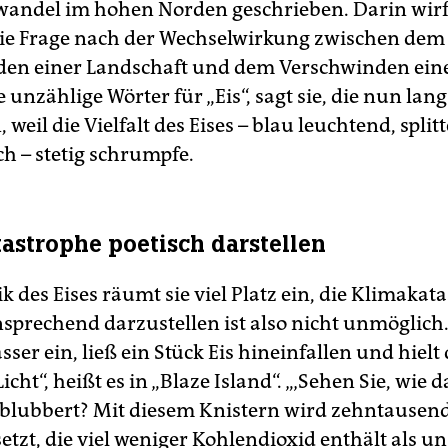
andel im hohen Norden geschrieben. Darin wirft
ie Frage nach der Wechselwirkung zwischen dem
en einer Landschaft und dem Verschwinden eine
e unzählige Wörter für „Eis“, sagt sie, die nun la
 weil die Vielfalt des Eises – blau leuchtend, split
h – stetig schrumpfe.
astrophe poetisch darstellen
k des Eises räumt sie viel Platz ein, die Klimakat
nsprechend darzustellen ist also nicht unmöglich.
sser ein, ließ ein Stück Eis hineinfallen und hielt
icht“, heißt es in „Blaze Island“. „‚Sehen Sie, wie d
 blubbert? Mit diesem Knistern wird zehntausend
setzt, die viel weniger Kohlendioxid enthält als uns