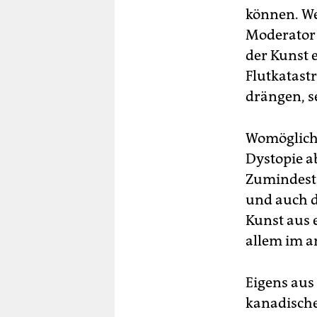
können. We
Moderator 
der Kunst e
Flutkatast
drängen, se
Womöglich 
Dystopie a
Zumindest 
und auch de
Kunst aus 
allem im 
Eigens aus 
kanadische