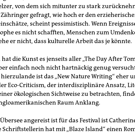
lzer, von dem sich mitunter zu stark zurückne
Zähringer gefragt, wie hoch er den erzieherische
inschätze, scheint pessimistisch. Wenn Ereigniss
rophe es nicht schafften, Menschen zum Umdenk
he er nicht, dass kulturelle Arbeit das je könnte.
hat die Kunst es jenseits aller „The Day After T
ber einfach noch nicht hartnäckig genug versucht
hierzulande ist das „New Nature Writing“ eher 
r Eco-Criticism, der interdisziplinäre Ansatz, Li
einer ökologischen Sichtweise zu betrachten, find
angloamerikanischen Raum Anklang.
Übersee angereist ist für das Festival ist Cathe­ri
 Schriftstellerin hat mit „Blaze Island“ einen R