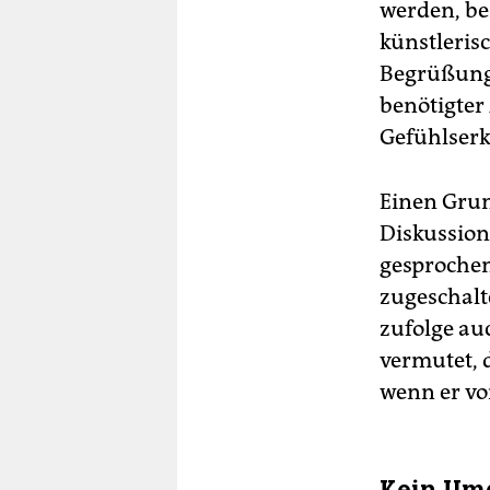
werden, be
künstlerisc
Begrüßungs
benötigter
Gefühlserk
Einen Grun
Diskussion
gesprochen,
zugeschalte
zufolge au
vermutet, 
wenn er vo