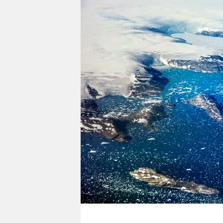
berlin
nord
wahrheit
verlag
verlag
veranstaltungen
shop
fragen & hilfe
unterstützen
abo
genossenschaft