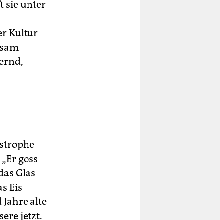
 sie unter
r Kultur
ngsam
ternd,
astrophe
 „Er goss
 das Glas
as Eis
 Jahre alte
ere jetzt.