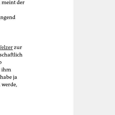
 meint der
ringend
Welzer
zur
schaftlich
o
t ihm
 habe ja
 werde,