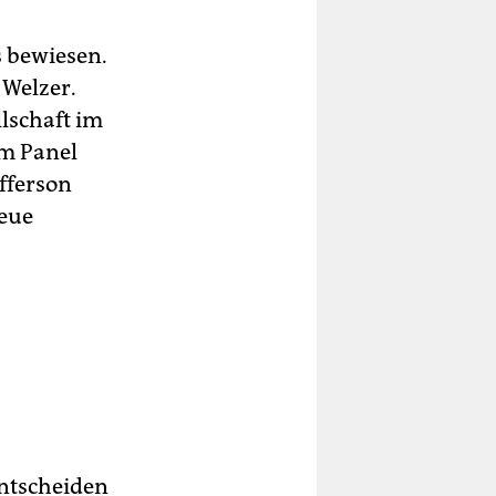
s bewiesen.
 Welzer.
lschaft im
im Panel
efferson
neue
entscheiden