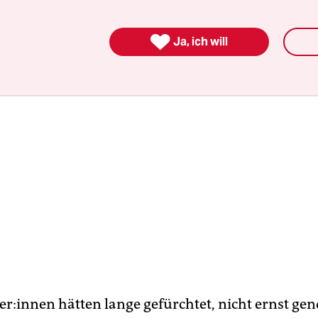
nst auftaucht.

Ja, ich will
l­le­r:in­nen hätten lange gefürchtet, nicht ernst 