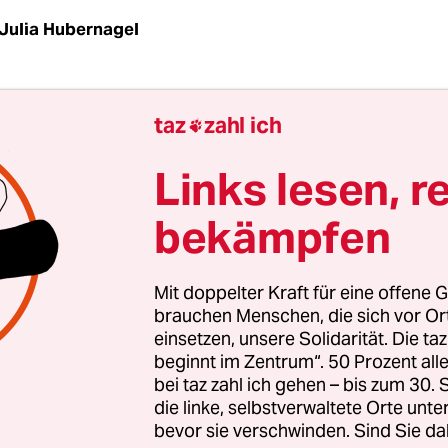
Julia Hubernagel
och passieren, damit sich der Klimawandel in de
taz
zahl ich

ischen Literatur niederschlägt? Wie ein einigerm
er
Bernd Ulrich vor einem Monat in der
Zeit
festste
Links lesen, r
ise immer noch höchstens als Science­-Fiction-St
bekämpfen
ophenfall längst eingetreten ist, oder sie wird d
te Roman­figuren, wie sie etwa Judith Hermann z
ohnehin unabwendbar an den Rand gedrängt.
Mit doppelter Kraft für eine offene G
brauchen Menschen, die sich vor O
einsetzen, unsere Solidarität. Die ta
her beschäftigte sich an diesem Wochenende mit
beginnt im Zentrum“. 50 Prozent a
s
Climate Cultures Festival
im Roten Salon der Berl
bei taz zahl ich gehen – bis zum 30
 bei dem Ex­per­t:in­nen aus aller Welt darüber di
die linke, selbstverwaltete Orte unte
 Form der Klimawandel in Literatur
, Diskursen, F
bevor sie verschwinden. Sind Sie da