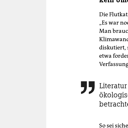
Kein Umd
Die Flutka
„Es war no
Man brauch
Klimawande
diskutiert,
etwa forder
Verfassung 
Literatu

ökologis
betracht
So sei sich