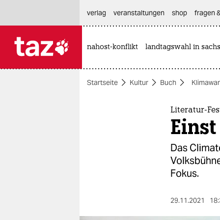
hautnavigation anspringen
hauptinhalt anspringen
footer anspringen
verlag
veranstaltungen
shop
fragen &
nahost-konflikt
landtagswahl in sach

taz zahl ich
taz zahl ich
Startseite
Kultur
Buch
Klimawa
themen
politik
Literatur-Fe
Einst
öko
Das Climate
gesellschaft
Volksbühne
Fokus.
kultur
sport
29.11.2021
18: