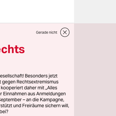
r
Gerade nicht
aßen
llte
, taugt
echts
off, in dem
urch mutlos
u schreiben
esellschaft! Besonders jetzt
rt gegen Rechtsextremismus
z kooperiert daher mit „Alles
 diesem
ller Einnahmen aus Anmeldungen
iner
. September – an die Kampagne,
skutieren,
rstützt und Freiräume sichern will,
otografie
bei?