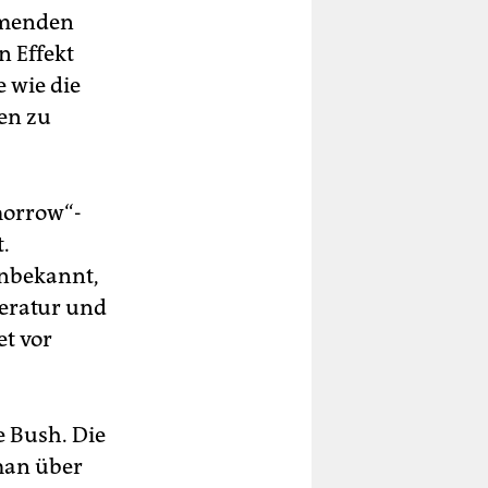
hmenden
n Effekt
e wie die
en zu
omorrow“-
.
unbekannt,
teratur und
et vor
ne Bush. Die
oman über