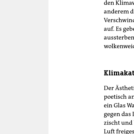
den Klimaw
anderem d
Verschwind
auf. Es geb
aussterben,
wolkenweic
Klimakat
Der Ästheti
poetisch a
ein Glas Wa
gegen das L
zischt und
Luft freige