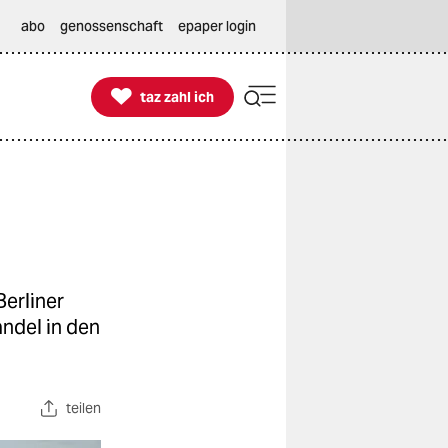
abo
genossenschaft
epaper login

taz zahl ich
taz zahl ich
Berliner
ndel in den
teilen