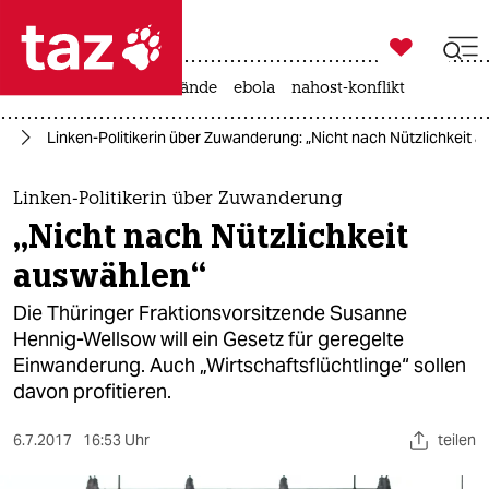

taz zahl ich
ceuta
rente
waldbrände
ebola
nahost-konflikt

taz zahl ich
nd
Linken-Politikerin über Zuwanderung: „Nicht nach Nützlichkeit 
taz zahl ich
themen
Linken-Politikerin über Zuwanderung
„Nicht nach Nützlichkeit
politik
auswählen“
öko
Die Thüringer Fraktionsvorsitzende Susanne
Hennig-Wellsow will ein Gesetz für geregelte
gesellschaft
Einwanderung. Auch „Wirtschaftsflüchtlinge“ sollen
davon profitieren.
kultur
sport
6.7.2017
16:53 Uhr
teilen