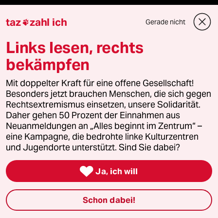
Hausblog
taz
zahl ich
Gerade nicht

Die Seitenwende
Links lesen, rechts
Stellen
bekämpfen
Presse
Mit doppelter Kraft für eine offene Gesellschaft!
Besonders jetzt brauchen Menschen, die sich gegen
Rechtsextremismus einsetzen, unsere Solidarität.
Daher gehen 50 Prozent der Einnahmen aus
Unterstützen
Neuanmeldungen an „Alles beginnt im Zentrum“ –
eine Kampagne, die bedrohte linke Kulturzentren
und Jugendorte unterstützt. Sind Sie dabei?
abo

Ja, ich will
genossenschaft
Schon dabei!
taz zahl ich