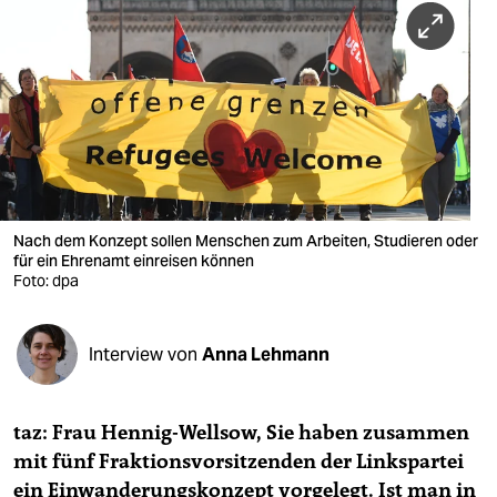
berlin
nord
wahrheit
verlag
verlag
veranstaltungen
Nach dem Konzept sollen Menschen zum Arbeiten, Studieren oder
für ein Ehrenamt einreisen können
shop
Foto: dpa
fragen & hilfe
Interview von
Anna Lehmann
unterstützen
abo
taz: Frau Hennig-Wellsow, Sie haben zusammen
genossenschaft
mit fünf Fraktionsvorsitzenden der Linkspartei
ein Einwanderungskonzept vorgelegt. Ist man in