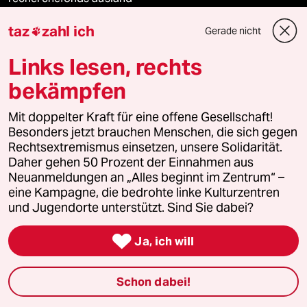
taz
zahl ich
Gerade nicht

panterstiftung
Links lesen, rechts
panterpreis 2026
bekämpfen
Mit doppelter Kraft für eine offene Gesellschaft!
Podcast
Besonders jetzt brauchen Menschen, die sich gegen
Rechtsextremismus einsetzen, unsere Solidarität.
Daher gehen 50 Prozent der Einnahmen aus
bundestalk
Neuanmeldungen an „Alles beginnt im Zentrum“ –
eine Kampagne, die bedrohte linke Kulturzentren
fernverbindung
und Jugendorte unterstützt. Sind Sie dabei?
klima update°

Ja, ich will
Mauerecho
Schon dabei!
Freie Rede