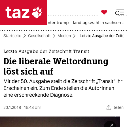

taz zahl ich
nahost-konflikt
usa unter trump
landtagswahl in sachsen-an

taz zahl ich
Startseite
Gesellschaft
Medien
Letzte Ausgabe der Zeitschr
taz zahl ich
themen
Letzte Ausgabe der Zeitschrift Transit
Die liberale Weltordnung
politik
löst sich auf
öko
Mit der 50. Ausgabe stellt die Zeitschrift „Transit“ ihr
Erscheinen ein. Zum Ende stellen die AutorInnen
gesellschaft
eine erschreckende Diagnose.
kultur
20.1.2018
15:48 Uhr
teilen
sport