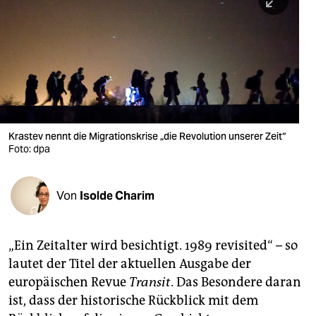
berlin
nord
wahrheit
verlag
verlag
Krastev nennt die Migrationskrise „die Revolution unserer Zeit“
Foto: dpa
veranstaltungen
shop
Von
Isolde Charim
fragen & hilfe
unterstützen
„Ein Zeitalter wird besichtigt. 1989 revisited“ – so
lautet der Titel der aktuellen Ausgabe der
abo
europäischen Revue
Transit
. Das Besondere daran
genossenschaft
ist, dass der historische Rückblick mit dem