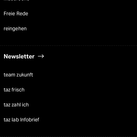
Freie Rede
reingehen
Newsletter
team zukunft
taz frisch
taz zahl ich
taz lab Infobrief