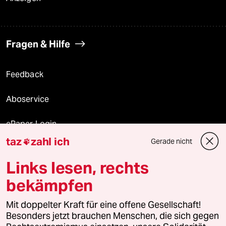
Fragen & Hilfe
Feedback
Aboservice
ePaper Login
taz
zahl ich
Gerade nicht

Downloads für Abonnierende
Links lesen, rechts
bekämpfen
© 2026 taz Verlags und Vertriebs GmbH
Mit doppelter Kraft für eine offene Gesellschaft!
Alle Rechte vorbehalten. Bei rechtlichen Fragen oder für Genehmigungen
wenden Sie sich bitte an
lizenzen@taz.de
Besonders jetzt brauchen Menschen, die sich gegen