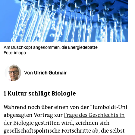
berlin
nord
wahrheit
verlag
Am Duschkopf angekommen: die Energiedebatte
verlag
Foto: imago
veranstaltungen
Von
Ulrich Gutmair
shop
fragen & hilfe
1 Kultur schlägt Biologie
unterstützen
Während noch über einen von der Humboldt-Uni
abo
abgesagten Vortrag zur
Frage des Geschlechts in
der Biologie
gestritten wird, zeichnen sich
genossenschaft
gesellschaftspolitische Fortschritte ab, die selbst