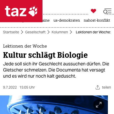

taz zahl ich
hitze
krieg in der ukraine
us-demokraten
nahost-konflikt

taz zahl ich
Startseite
Gesellschaft
Kolumnen
Lektionen der Woche: Ku
taz zahl ich
themen
Lektionen der Woche
Kultur schlägt Biologie
politik
Jede soll sich ihr Geschlecht aussuchen dürfen. Die
öko
Gletscher schmelzen. Die Documenta hat versagt
und es wird nur noch kalt geduscht.
gesellschaft
9.7.2022
15:05 Uhr
teilen
kultur
sport