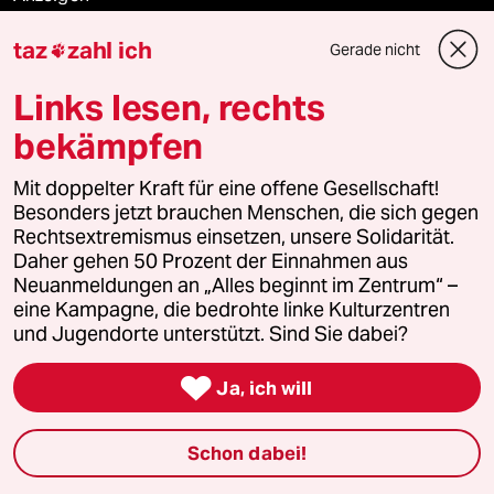
taz
zahl ich
Gerade nicht

Fragen & Hilfe
Links lesen, rechts
bekämpfen
Feedback
Mit doppelter Kraft für eine offene Gesellschaft!
Besonders jetzt brauchen Menschen, die sich gegen
Aboservice
Rechtsextremismus einsetzen, unsere Solidarität.
Daher gehen 50 Prozent der Einnahmen aus
ePaper Login
Neuanmeldungen an „Alles beginnt im Zentrum“ –
eine Kampagne, die bedrohte linke Kulturzentren
Downloads für Abonnierende
und Jugendorte unterstützt. Sind Sie dabei?

Ja, ich will
© 2026 taz Verlags und Vertriebs GmbH
Alle Rechte vorbehalten. Bei rechtlichen Fragen oder für Genehmigungen
Schon dabei!
wenden Sie sich bitte an
lizenzen@taz.de