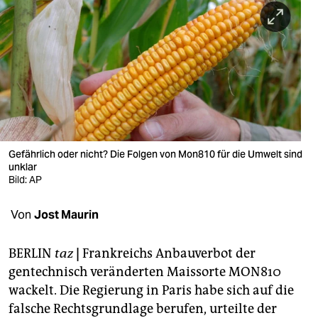
berlin
nord
wahrheit
verlag
verlag
veranstaltungen
Gefährlich oder nicht? Die Folgen von Mon810 für die Umwelt sind
unklar
shop
Bild: AP
fragen & hilfe
Von
Jost Maurin
unterstützen
BERLIN
taz
|
Frankreichs Anbauverbot der
abo
gentechnisch veränderten Maissorte MON810
wackelt. Die Regierung in Paris habe sich auf die
genossenschaft
falsche Rechtsgrundlage berufen, urteilte der