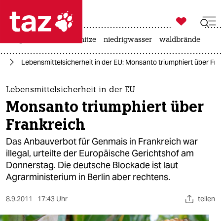

taz zahl ich
krieg in der ukraine
hitze
niedrigwasser
waldbrände

taz zahl ich
um
Lebensmittelsicherheit in der EU: Monsanto triumphiert über Fr
taz zahl ich
themen
Lebensmittelsicherheit in der EU
Monsanto triumphiert über
politik
Frankreich
öko
Das Anbauverbot für Genmais in Frankreich war
illegal, urteilte der Europäische Gerichtshof am
gesellschaft
Donnerstag. Die deutsche Blockade ist laut
Agrarministerium in Berlin aber rechtens.
kultur
sport
8.9.2011
17:43 Uhr
teilen