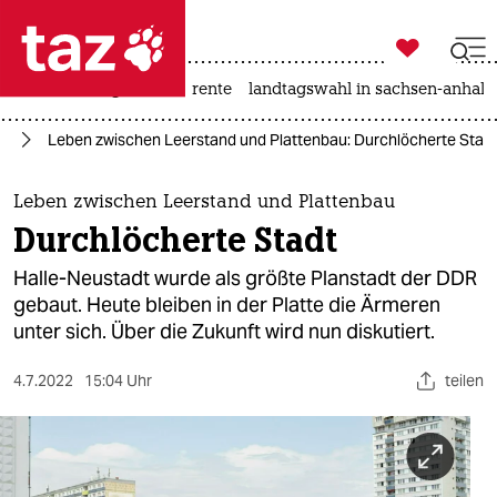

taz zahl ich
hitze
niedrigwasser
rente
landtagswahl in sachsen-anhalt

taz zahl ich
te
Leben zwischen Leerstand und Plattenbau: Durchlöcherte Stad
taz zahl ich
themen
Leben zwischen Leerstand und Plattenbau
Durchlöcherte Stadt
politik
Halle-Neustadt wurde als größte Planstadt der DDR
öko
gebaut. Heute bleiben in der Platte die Ärmeren
unter sich. Über die Zukunft wird nun diskutiert.
gesellschaft
4.7.2022
15:04 Uhr
teilen
kultur
sport