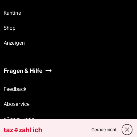
Kantine
Shop
Anzeigen
Fragen & Hilfe
Feedback
Aboservice
ePaper Login
taz
zahl ich
Gerade nicht

Downloads für Abonnierende