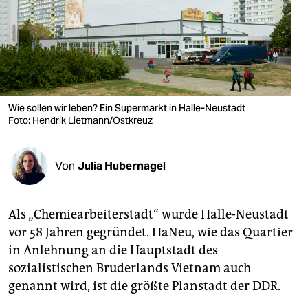
berlin
nord
wahrheit
verlag
Wie sollen wir leben? Ein Supermarkt in Halle-Neustadt
verlag
Foto: Hendrik Lietmann/Ostkreuz
veranstaltungen
Von
Julia Hubernagel
shop
fragen & hilfe
Als „Chemiearbeiterstadt“ wurde Halle-Neustadt
unterstützen
vor 58 Jahren gegründet. HaNeu, wie das Quartier
in Anlehnung an die Hauptstadt des
abo
sozialistischen Bruderlands Vietnam auch
genossenschaft
genannt wird, ist die größte Planstadt der DDR.