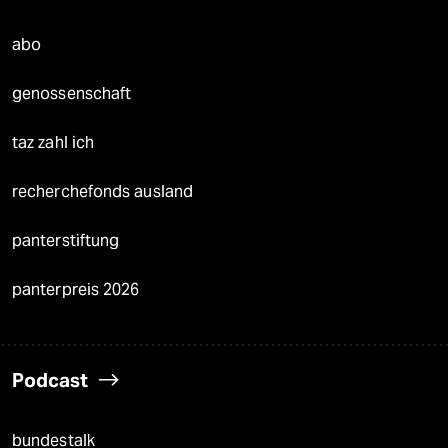
abo
genossenschaft
taz zahl ich
recherchefonds ausland
panterstiftung
panterpreis 2026
Podcast
bundestalk