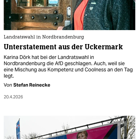
berlin
nord
wahrheit
Landratswahl in Nordbrandenburg
verlag
Unterstatement aus der Uckermark
verlag
Karina Dörk hat bei der Landratswahl in
Nordbrandenburg die AfD geschlagen. Auch, weil sie
veranstaltungen
eine Mischung aus Kompetenz und Coolness an den Tag
legt.
shop
Von
Stefan Reinecke
fragen & hilfe
20.4.2026
unterstützen
abo
genossenschaft