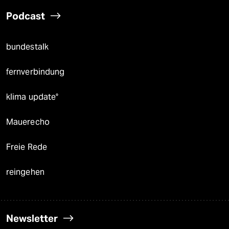
Podcast
bundestalk
fernverbindung
klima update°
Mauerecho
Freie Rede
reingehen
Newsletter