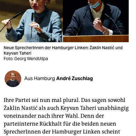
berlin
nord
wahrheit
verlag
Neue SprecherInnen der Hamburger Linken: Żaklin Nastić und
Keyvan Taheri
verlag
Foto: Georg Wendt/dpa
veranstaltungen
shop
Aus Hamburg
André Zuschlag
fragen & hilfe
Ihre Partei sei nun mal plural. Das sagen sowohl
unterstützen
Żaklin Nastić als auch Keyvan Taheri unabhängig
abo
voneinander nach ihrer Wahl. Denn der
parteiinterne Rückhalt für die beiden neuen
genossenschaft
SprecherInnen der Hamburger Linken scheint