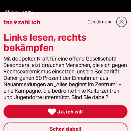
ePaper Login
taz
zahl ich
Gerade nicht

Downloads für Abonnierende
Links lesen, rechts
bekämpfen
© 2026 taz Verlags und Vertriebs GmbH
Mit doppelter Kraft für eine offene Gesellschaft!
Alle Rechte vorbehalten. Bei rechtlichen Fragen oder für Genehmigungen
wenden Sie sich bitte an
lizenzen@taz.de
Besonders jetzt brauchen Menschen, die sich gegen
Rechtsextremismus einsetzen, unsere Solidarität.
Daher gehen 50 Prozent der Einnahmen aus
Feedback
Redaktionsstatut
Kommune-Richtlinien
KI-
Neuanmeldungen an „Alles beginnt im Zentrum“ –
eine Kampagne, die bedrohte linke Kulturzentren
Leitlinie
Informant
Datenschutz
Impressum
AGB
und Jugendorte unterstützt. Sind Sie dabei?
Seitenwende
Einwilligungen widerrufen (Ads)

Ja, ich will
Schon dabei!