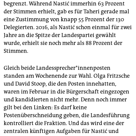
epaper login
begrenzt. Während Nastić immerhin 63 Prozent
der Stimmen erhielt, gab es für Taheri gerade mal
eine Zustimmung von knapp 55 Prozent der 130
Delegierten. 2016, als Nastić schon einmal für zwei
Jahre an die Spitze der Landespartei gewählt
wurde, erhielt sie noch mehr als 88 Prozent der
Stimmen.
Gleich beide Landesspre­cher*in­­nenposten
standen am Wochenende zur Wahl. Olga Fritzsche
und David Stoop, die den Posten innehatten,
waren im Februar in die Bürgerschaft eingezogen
und kandidierten nicht mehr. Denn noch immer
gilt bei den Linken: Es darf keine
Postenüberschneidung geben, die Landesführung
kontrolliert die Fraktion. Und das wird eine der
zentralen künftigen Aufgaben für Nastić und