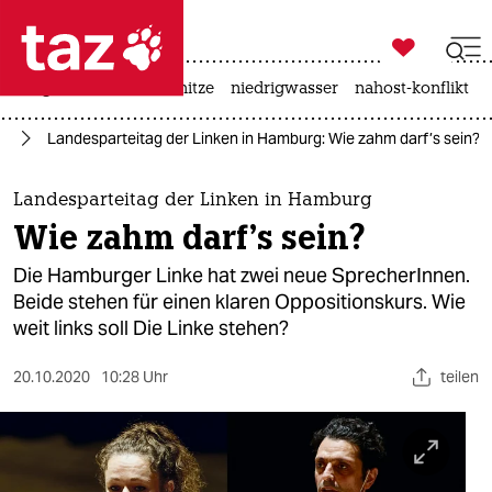

taz zahl ich
krieg in der ukraine
hitze
niedrigwasser
nahost-konflikt

taz zahl ich
rg
Landesparteitag der Linken in Hamburg: Wie zahm darf’s sein?
taz zahl ich
themen
Landesparteitag der Linken in Hamburg
Wie zahm darf’s sein?
politik
Die Hamburger Linke hat zwei neue SprecherInnen.
öko
Beide stehen für einen klaren Oppositionskurs. Wie
weit links soll Die Linke stehen?
gesellschaft
20.10.2020
10:28 Uhr
teilen
kultur
sport