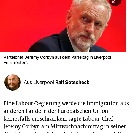
berlin
nord
wahrheit
verlag
verlag
Parteichef Jeremy Corbyn auf dem Parteitag in Liverpool
Foto: reuters
veranstaltungen
shop
Aus Liverpool
Ralf Sotscheck
fragen & hilfe
unterstützen
Eine Labour-Regierung werde die Immigration aus
anderen Ländern der Europäischen Union
abo
keinesfalls einschränken, sagte Labour-Chef
genossenschaft
Jeremy Corbyn am Mittwochnachmittag in seiner