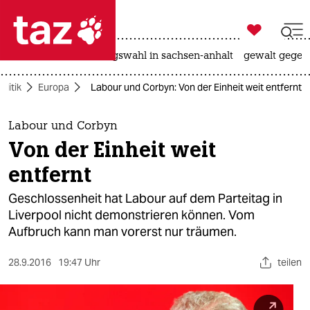

taz zahl ich
hitze
surfen
landtagswahl in sachsen-anhalt
gewalt gegen

taz zahl ich
olitik
Europa
Labour und Corbyn: Von der Einheit weit entfernt
taz zahl ich
themen
Labour und Corbyn
Von der Einheit weit
politik
entfernt
öko
Geschlossenheit hat Labour auf dem Parteitag in
Liverpool nicht demonstrieren können. Vom
gesellschaft
Aufbruch kann man vorerst nur träumen.
kultur
28.9.2016
19:47 Uhr
teilen
sport