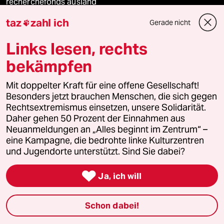
recherchefonds ausland
taz
zahl ich
Gerade nicht

panterstiftung
Links lesen, rechts
panterpreis 2026
bekämpfen
Mit doppelter Kraft für eine offene Gesellschaft!
Podcast
Besonders jetzt brauchen Menschen, die sich gegen
Rechtsextremismus einsetzen, unsere Solidarität.
Daher gehen 50 Prozent der Einnahmen aus
bundestalk
Neuanmeldungen an „Alles beginnt im Zentrum“ –
eine Kampagne, die bedrohte linke Kulturzentren
und Jugendorte unterstützt. Sind Sie dabei?
fernverbindung

Ja, ich will
klima update°
Mauerecho
Schon dabei!