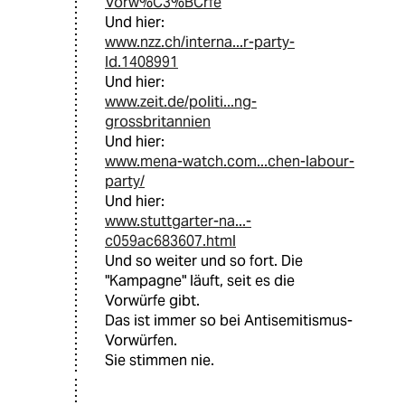
Vorw%C3%BCrfe
Und hier:
www.nzz.ch/interna...r-party-
ld.1408991
Und hier:
www.zeit.de/politi...ng-
grossbritannien
Und hier:
www.mena-watch.com...chen-labour-
party/
Und hier:
www.stuttgarter-na...-
c059ac683607.html
Und so weiter und so fort. Die
"Kampagne" läuft, seit es die
Vorwürfe gibt.
Das ist immer so bei Antisemitismus-
Vorwürfen.
Sie stimmen nie.