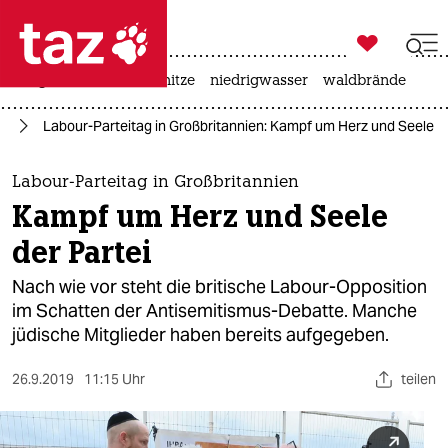

taz zahl ich
krieg in der ukraine
hitze
niedrigwasser
waldbrände

taz zahl ich
us
Labour-Parteitag in Großbritannien: Kampf um Herz und Seele de
taz zahl ich
themen
Labour-Parteitag in Großbritannien
Kampf um Herz und Seele
politik
der Partei
öko
Nach wie vor steht die britische Labour-Opposition
im Schatten der Antisemitismus-Debatte. Manche
gesellschaft
jüdische Mitglieder haben bereits aufgegeben.
kultur
26.9.2019
11:15 Uhr
teilen
sport