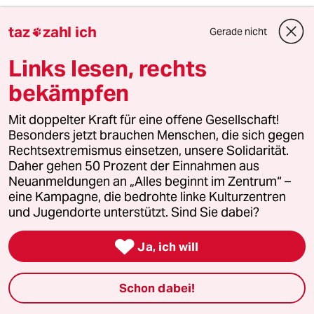
5
Forstwissenschaftler über Brände
taz
zahl ich
Gerade nicht

„Der Mythos vom Brandstifter hält sich
hartnäckig“
Links lesen, rechts
bekämpfen
6
Niedrigwasser in Mittel- und Osteuropa
Mit doppelter Kraft für eine offene Gesellschaft!
Stromkrise mit Ansage
Besonders jetzt brauchen Menschen, die sich gegen
Rechtsextremismus einsetzen, unsere Solidarität.
Daher gehen 50 Prozent der Einnahmen aus
taz
Neuanmeldungen an „Alles beginnt im Zentrum“ –

eine Kampagne, die bedrohte linke Kulturzentren
und Jugendorte unterstützt. Sind Sie dabei?
Folgen Sie uns

Ja, ich will
Schon dabei!
Ressorts