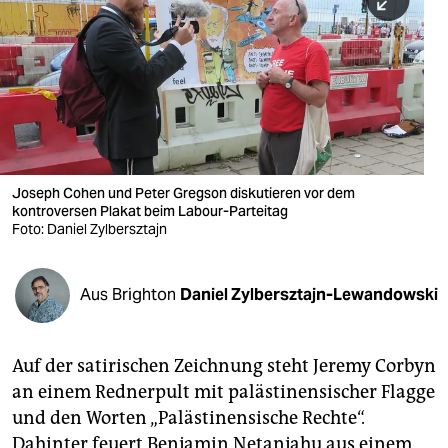
berlin
nord
wahrheit
verlag
verlag
Joseph Cohen und Peter Gregson diskutieren vor dem
kontroversen Plakat beim Labour-Parteitag
veranstaltungen
Foto: Daniel Zylbersztajn
shop
fragen & hilfe
Aus Brighton
Daniel Zylbersztajn-Lewandowski
unterstützen
Auf der satirischen Zeichnung steht Jeremy Corbyn
abo
an einem Rednerpult mit palästinensischer Flagge
genossenschaft
und den Worten „Palästinensische Rechte“.
Dahinter feuert Benjamin Netanjahu aus einem