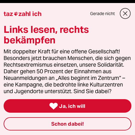
Freie Rede
taz
zahl ich
Gerade nicht

reingehen
Links lesen, rechts
bekämpfen
Newsletter
Mit doppelter Kraft für eine offene Gesellschaft!
Besonders jetzt brauchen Menschen, die sich gegen
Rechtsextremismus einsetzen, unsere Solidarität.
team zukunft
Daher gehen 50 Prozent der Einnahmen aus
Neuanmeldungen an „Alles beginnt im Zentrum“ –
taz frisch
eine Kampagne, die bedrohte linke Kulturzentren
und Jugendorte unterstützt. Sind Sie dabei?
taz zahl ich

Ja, ich will
taz lab Infobrief
Schon dabei!