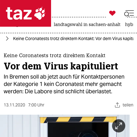

taz zahl ich
niedrigwasser
rente
landtagswahl in sachsen-anhalt
hybri

taz zahl ich
us
Keine Coronatests trotz direktem Kontakt: Vor dem Virus kapituli
taz zahl ich
themen
Keine Coronatests trotz direktem Kontakt
Vor dem Virus kapituliert
politik
In Bremen soll ab jetzt auch für Kontaktpersonen
öko
der Kategorie 1 kein Coronatest mehr gemacht
werden: Die Labore sind schlicht überlastet.
gesellschaft
13.11.2020
7:00 Uhr
teilen
kultur
sport