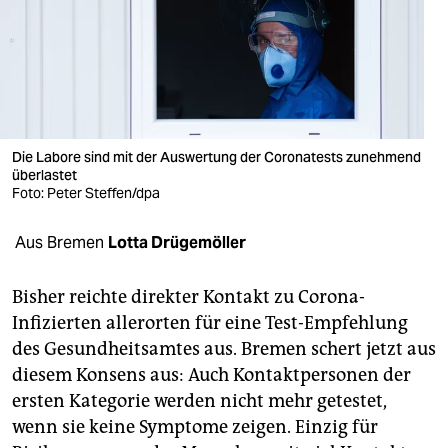
berlin
nord
wahrheit
verlag
Die Labore sind mit der Auswertung der Coronatests zunehmend
verlag
überlastet
Foto: Peter Steffen/dpa
veranstaltungen
Aus Bremen
Lotta Drügemöller
shop
fragen & hilfe
Bisher reichte direkter Kontakt zu Corona-
Infizierten allerorten für eine Test-Empfehlung
unterstützen
des Gesundheitsamtes aus. Bremen schert jetzt aus
abo
diesem Konsens aus: Auch Kontaktpersonen der
ersten Kategorie werden nicht mehr getestet,
genossenschaft
wenn sie keine Symptome zeigen. Einzig für