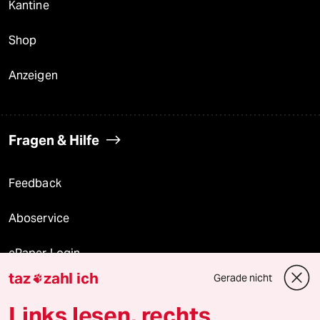
Kantine
Shop
Anzeigen
Fragen & Hilfe
Feedback
Aboservice
ePaper Login
taz
zahl ich
Gerade nicht

Downloads für Abonnierende
Links lesen, rechts