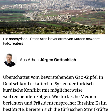
berlin
nord
wahrheit
verlag
Die nordsyrische Stadt Afrin ist vor allem von Kurden bewohnt
verlag
Foto: reuters
veranstaltungen
Aus Athen
Jürgen Gottschlich
shop
fragen & hilfe
Überschattet vom bevorstehenden G20-Gipfel in
unterstützen
Deutschland eskaliert in Syrien der türkisch-
kurdische Konflikt mit möglicherweise
abo
weitreichenden Folgen. Wie türkische Medien
genossenschaft
berichten und Präsidentensprecher Ibrahim Kalin
bestätigte, bereiten sich die türkischen Streitkräfte