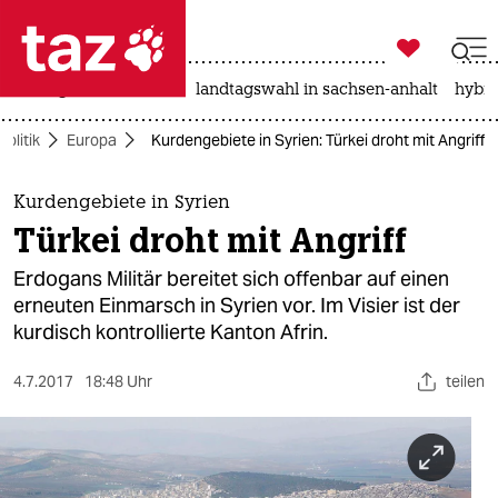

taz zahl ich
niedrigwasser
rente
landtagswahl in sachsen-anhalt
hybri

taz zahl ich
Politik
Europa
Kurdengebiete in Syrien: Türkei droht mit Angriff
taz zahl ich
themen
Kurdengebiete in Syrien
Türkei droht mit Angriff
politik
Erdogans Militär bereitet sich offenbar auf einen
öko
erneuten Einmarsch in Syrien vor. Im Visier ist der
kurdisch kontrollierte Kanton Afrin.
gesellschaft
4.7.2017
18:48 Uhr
teilen
kultur
sport