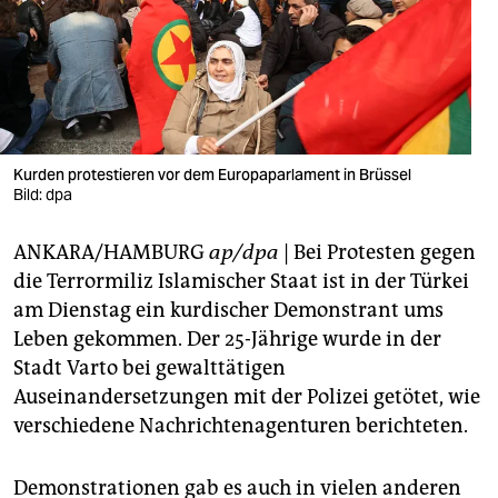
berlin
nord
wahrheit
verlag
Kurden protestieren vor dem Europaparlament in Brüssel
verlag
Bild: dpa
veranstaltungen
ANKARA/HAMBURG
ap/dpa
| Bei Protesten gegen
die Terrormiliz Islamischer Staat ist in der Türkei
shop
am Dienstag ein kurdischer Demonstrant ums
fragen & hilfe
Leben gekommen. Der 25-Jährige wurde in der
Stadt Varto bei gewalttätigen
unterstützen
Auseinandersetzungen mit der Polizei getötet, wie
abo
verschiedene Nachrichtenagenturen berichteten.
genossenschaft
Demonstrationen gab es auch in vielen anderen