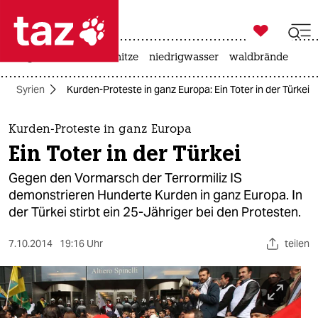

taz zahl ich
krieg in der ukraine
hitze
niedrigwasser
waldbrände

taz zahl ich
Syrien
Kurden-Proteste in ganz Europa: Ein Toter in der Türkei
taz zahl ich
themen
Kurden-Proteste in ganz Europa
Ein Toter in der Türkei
politik
Gegen den Vormarsch der Terrormiliz IS
öko
demonstrieren Hunderte Kurden in ganz Europa. In
der Türkei stirbt ein 25-Jähriger bei den Protesten.
gesellschaft
7.10.2014
19:16 Uhr
teilen
kultur
sport