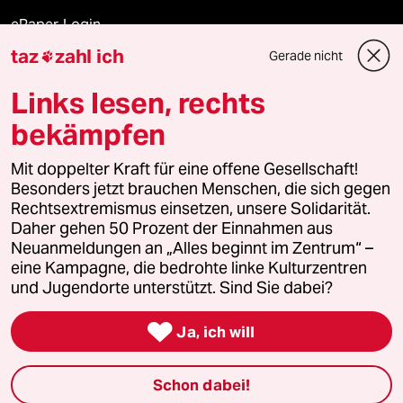
ePaper Login
taz
zahl ich
Gerade nicht

Downloads für Abonnierende
Links lesen, rechts
bekämpfen
© 2026 taz Verlags und Vertriebs GmbH
Mit doppelter Kraft für eine offene Gesellschaft!
Alle Rechte vorbehalten. Bei rechtlichen Fragen oder für Genehmigungen
wenden Sie sich bitte an
lizenzen@taz.de
Besonders jetzt brauchen Menschen, die sich gegen
Rechtsextremismus einsetzen, unsere Solidarität.
Daher gehen 50 Prozent der Einnahmen aus
Feedback
Redaktionsstatut
Kommune-Richtlinien
KI-
Neuanmeldungen an „Alles beginnt im Zentrum“ –
eine Kampagne, die bedrohte linke Kulturzentren
Leitlinie
Informant
Datenschutz
Impressum
AGB
und Jugendorte unterstützt. Sind Sie dabei?
Seitenwende
Einwilligungen widerrufen (Ads)

Ja, ich will
Schon dabei!