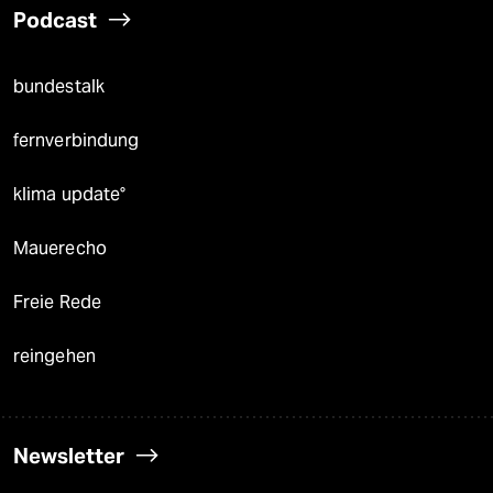
Podcast
bundestalk
fernverbindung
klima update°
Mauerecho
Freie Rede
reingehen
Newsletter