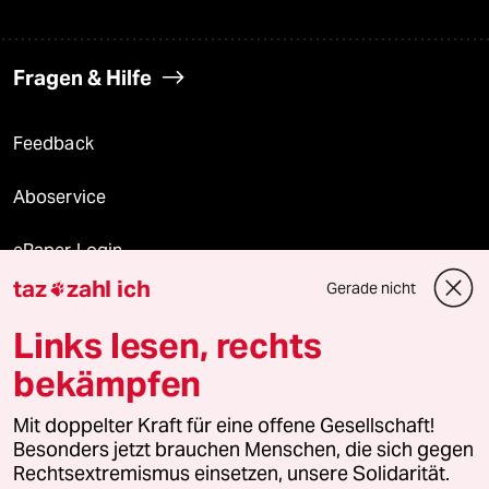
Fragen & Hilfe
Feedback
Aboservice
ePaper Login
taz
zahl ich
Gerade nicht

Downloads für Abonnierende
Links lesen, rechts
bekämpfen
© 2026 taz Verlags und Vertriebs GmbH
Alle Rechte vorbehalten. Bei rechtlichen Fragen oder für Genehmigungen
Mit doppelter Kraft für eine offene Gesellschaft!
wenden Sie sich bitte an
lizenzen@taz.de
Besonders jetzt brauchen Menschen, die sich gegen
Rechtsextremismus einsetzen, unsere Solidarität.