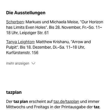
Die Ausstellungen
Scherben
: Markues und Michaela Meise, “Our Horizon
has Limits Even Holes“. Bis 28. November, Fr.–So. 11–
18 Uhr, Leipziger Str. 61
Tanya Leighton
: Matthew Krishanu, “Arrow and
Pulpit“. Bis 18. Dezember, Di.–Sa. 11–18 Uhr,
Kurfürstenstr. 156
mehr anzeigen
Stations
: Nadim Vardag, „Promo“. Bis 8. Januar, Sa. &
So. 14–18 Uhr, Adalbertstr. 4 (Aufgang 1. OG / Café
Kotti)
tazplan
Der
taz plan
erscheint auf
taz.de/tazplan
und immer
Mittwochs und Freitags in der Printausgabe der
taz
.