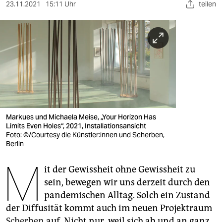
berlin
23.11.2021
15:11 Uhr
teilen
nord
wahrheit
verlag
verlag
veranstaltungen
Markues und Michaela Meise, „Your Horizon Has
shop
Limits Even Holes“, 2021, Installationsansicht
Foto: ©/Courtesy die Künst­le­r:in­nen und Scherben,
Berlin
fragen & hilfe
M
unterstützen
it der Gewissheit ohne Gewissheit zu
sein, bewegen wir uns derzeit durch den
abo
pandemischen Alltag. Solch ein Zustand
genossenschaft
der Diffusität kommt auch im neuen Projektraum
Scherben
auf. Nicht nur, weil sich ab und an ganz