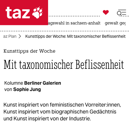

taz zahl ich
nahost-konflikt
landtagswahl in sachsen-anhalt
gewalt gege

taz zahl ich
taz Plan
Kunsttipps der Woche: Mit taxonomischer Beflissenheit
taz zahl ich
themen
Kunsttipps der Woche
Mit taxonomischer Beflissenheit
politik
öko
Kolumne
Berliner Galerien
von
Sophie Jung
gesellschaft
kultur
Kunst inspiriert von feministischen Vorreiter:innen,
Kunst inspiriert vom biographischen Gedächtnis
sport
und Kunst inspiriert von der Industrie.