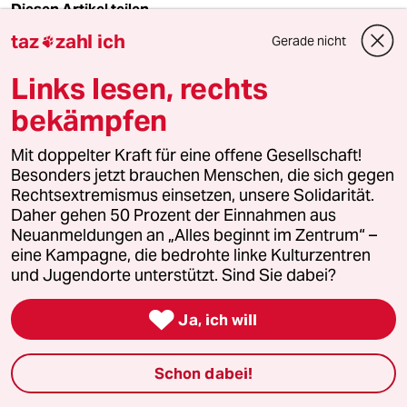
Diesen Artikel teilen
taz
zahl ich
Gerade nicht

Links lesen, rechts
Mehr zum Thema
bekämpfen
Mit doppelter Kraft für eine offene Gesellschaft!
Besonders jetzt brauchen Menschen, die sich gegen
Rechtsextremismus einsetzen, unsere Solidarität.
Daher gehen 50 Prozent der Einnahmen aus
Neuanmeldungen an „Alles beginnt im Zentrum“ –
eine Kampagne, die bedrohte linke Kulturzentren
und Jugendorte unterstützt. Sind Sie dabei?

Ja, ich will
Tschechow am Deutschen Theater
Schon dabei!
Altern als Vollzeit­beschäftigung
Auf der Bühne ein Mummenschanz. Der exilrussische