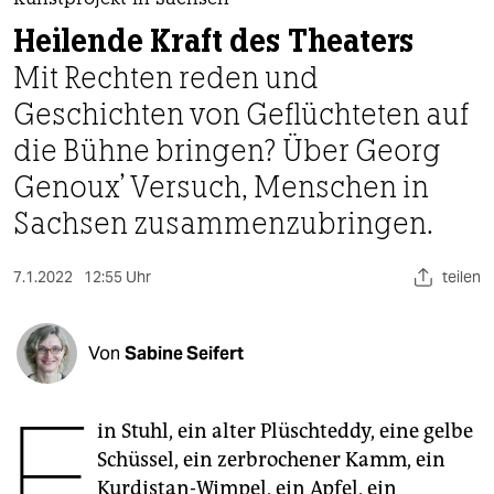
berlin
Kunstprojekt in Sachsen
Heilende Kraft des Theaters
nord
Mit Rechten reden und
wahrheit
Geschichten von Geflüchteten auf
die Bühne bringen? Über Georg
verlag
Genoux' Versuch, Menschen in
verlag
Sachsen zusammenzubringen.
veranstaltungen
7.1.2022
12:55 Uhr
teilen
shop
fragen & hilfe
Von
Sabine Seifert
unterstützen
E
abo
in Stuhl, ein alter Plüschteddy, eine gelbe
genossenschaft
Schüssel, ein zerbrochener Kamm, ein
Kurdistan-Wimpel, ein Apfel, ein