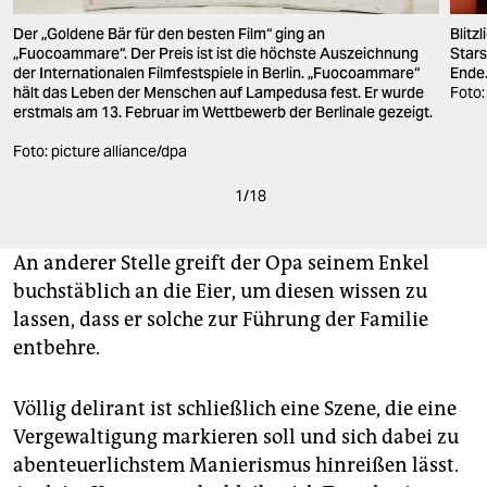
Blitz
Der „Goldene Bär für den besten Film“ ging an
Stars
„Fuocoammare“. Der Preis ist ist die höchste Auszeichnung
Ende
der Internationalen Filmfestspiele in Berlin. „Fuocoammare“
Foto:
hält das Leben der Menschen auf Lampedusa fest. Er wurde
erstmals am 13. Februar im Wettbewerb der Berlinale gezeigt.
Foto: picture alliance/dpa
1
/
18
An anderer Stelle greift der Opa seinem Enkel
buchstäblich an die Eier, um diesen wissen zu
lassen, dass er solche zur Führung der Familie
entbehre.
Völlig delirant ist schließlich eine Szene, die eine
Vergewaltigung markieren soll und sich dabei zu
abenteuerlichstem Manierismus hinreißen lässt.