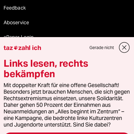
Feedback
Aboservice
ePaper Login
taz
zahl ich
Gerade nicht

Downloads für Abonnierende
Links lesen, rechts
bekämpfen
© 2026 taz Verlags und Vertriebs GmbH
Alle Rechte vorbehalten. Bei rechtlichen Fragen oder für Genehmigungen
Mit doppelter Kraft für eine offene Gesellschaft!
wenden Sie sich bitte an
lizenzen@taz.de
Besonders jetzt brauchen Menschen, die sich gegen
Rechtsextremismus einsetzen, unsere Solidarität.
Daher gehen 50 Prozent der Einnahmen aus
Feedback
Redaktionsstatut
Kommune-Richtlinien
KI-
Neuanmeldungen an „Alles beginnt im Zentrum“ –
eine Kampagne, die bedrohte linke Kulturzentren
Leitlinie
Informant
Datenschutz
Impressum
AGB
und Jugendorte unterstützt. Sind Sie dabei?