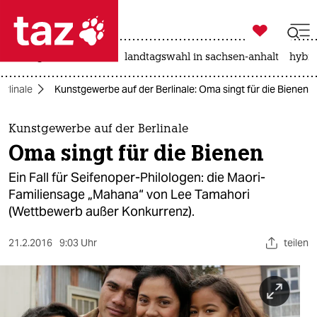

taz zahl ich
niedrigwasser
rente
landtagswahl in sachsen-anhalt
hybri

taz zahl ich
erlinale
Kunstgewerbe auf der Berlinale: Oma singt für die Bienen
taz zahl ich
themen
Kunstgewerbe auf der Berlinale
Oma singt für die Bienen
politik
Ein Fall für Seifenoper-Philologen: die Maori-
öko
Familiensage „Mahana“ von Lee Tamahori
(Wettbewerb außer Konkurrenz).
gesellschaft
21.2.2016
9:03 Uhr
teilen
kultur
sport