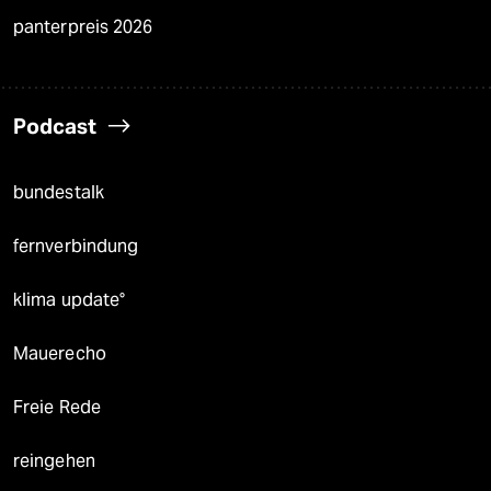
panterpreis 2026
Podcast
bundestalk
fernverbindung
klima update°
Mauerecho
Freie Rede
reingehen