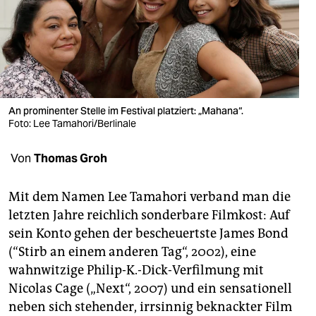
berlin
nord
wahrheit
verlag
An prominenter Stelle im Festival platziert: „Mahana“.
verlag
Foto: Lee Tamahori/Berlinale
veranstaltungen
Von
Thomas Groh
shop
Mit dem Namen Lee Tamahori verband man die
fragen & hilfe
letzten Jahre reichlich sonderbare Filmkost: Auf
sein Konto gehen der bescheuertste James Bond
unterstützen
(“Stirb an einem anderen Tag“, 2002), eine
abo
wahnwitzige Philip-K.-Dick-Verfilmung mit
Nicolas Cage („Next“, 2007) und ein sensationell
genossenschaft
neben sich stehender, irrsinnig beknackter Film