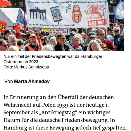
berlin
nord
wahrheit
verlag
verlag
Nur ein Teil der Friedensbewegten war da: Hamburger
Ostermarsch 2023
veranstaltungen
Foto: Markus Scholz/dpa
shop
Von
Marta Ahmedov
fragen & hilfe
unterstützen
In Erinnerung an den Überfall der deutschen
Wehrmacht auf Polen 1939 ist der heutige 1.
abo
September als „Antikriegstag“ ein wichtiges
Datum für die deutsche Friedensbewegung. In
genossenschaft
Hamburg ist diese Bewegung jedoch tief gespalten.