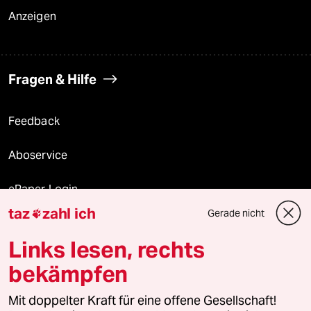
Anzeigen
Fragen & Hilfe
Feedback
Aboservice
ePaper Login
taz
zahl ich
Gerade nicht

Downloads für Abonnierende
Links lesen, rechts
bekämpfen
© 2026 taz Verlags und Vertriebs GmbH
Alle Rechte vorbehalten. Bei rechtlichen Fragen oder für Genehmigungen
Mit doppelter Kraft für eine offene Gesellschaft!
wenden Sie sich bitte an
lizenzen@taz.de