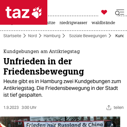

taz zahl ich
krieg in der ukraine
hitze
niedrigwasser
waldbrände

taz zahl ich
Startseite
Nord
Hamburg
Soziale Bewegungen
Kundg
taz zahl ich
themen
Kundgebungen am Antikriegstag
Unfrieden in der
politik
Friedensbewegung
öko
Heute gibt es in Hamburg zwei Kundgebungen zum
Antikriegstag. Die Friedensbewegung in der Stadt
gesellschaft
ist tief gespalten.
kultur
1.9.2023
3:00 Uhr
teilen
sport